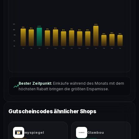
24%
22
%
20
%
19
%
18
%
18
%
17
%
17
%
18%
16
%
16
%
16
%
13
%
12
%
12
%
12%
6%
0%
Apr
Mai
Jun
Jul
Aug
Sep
Okt
Nov
Dez
Jan
Feb
Mär
Apr
Bester Zeitpunkt:
Einkäufe während des Monats mit dem
höchsten Rabatt bringen die größten Ersparnisse.
Gutscheincodes ähnlicher Shops
myspiegel
Glambou