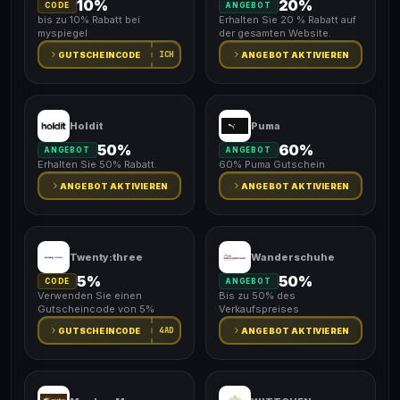
10%
20%
CODE
ANGEBOT
bis zu 10% Rabatt bei
Erhalten Sie 20 % Rabatt auf
myspiegel
der gesamten Website.
ICH
GUTSCHEINCODE
ANGEBOT AKTIVIEREN
Holdit
Puma
50%
60%
ANGEBOT
ANGEBOT
Erhalten Sie 50% Rabatt.
60% Puma Gutschein
ANGEBOT AKTIVIEREN
ANGEBOT AKTIVIEREN
Twenty:three
Wanderschuhe
5%
50%
CODE
ANGEBOT
Verwenden Sie einen
Bis zu 50% des
Gutscheincode von 5%
Verkaufspreises
4AD
GUTSCHEINCODE
ANGEBOT AKTIVIEREN