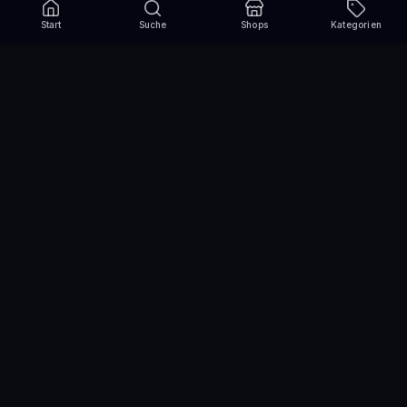
Start
Suche
Shops
Kategorien
Verpasse nie wieder eine Aktion!
Abonniere und erhalte jede Woche die besten
Gutscheincodes
Abonnieren
Wir nutzen einen Drittanbieter für den Versand des Newsletters und die