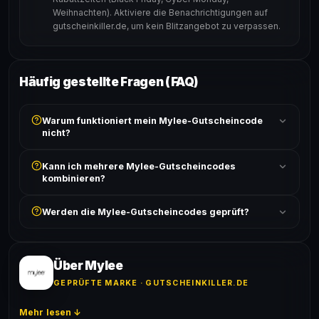
Weihnachten). Aktiviere die Benachrichtigungen auf
gutscheinkiller.de, um kein Blitzangebot zu verpassen.
Häufig gestellte Fragen (FAQ)
Warum funktioniert mein Mylee-Gutscheincode
nicht?
Prüfe, ob der erforderliche Mindestbestellwert erreicht
Kann ich mehrere Mylee-Gutscheincodes
ist und ob der Code nicht für bereits reduzierte Artikel
kombinieren?
gilt. Alle Bedingungen findest du unter „Details".
In der Regel wird nur ein Gutscheincode pro Bestellung
Werden die Mylee-Gutscheincodes geprüft?
akzeptiert. Die Kombination mehrerer Codes ist meist
ausgeschlossen, sofern die Angebotsbedingungen
Ja! Jeder Code wird automatisch von unseren Bots
nichts anderes angeben.
geprüft und von unserer Community bestätigt. Die
Erfolgsquote wird bei jedem Angebot angezeigt.
Über Mylee
GEPRÜFTE MARKE · GUTSCHEINKILLER.DE
Mehr lesen ↓