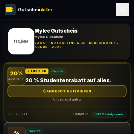
Gutschein
killer
Mylee Gutschein
Mylee Gutschein
RABATTGUTSCHEINE & GUTSCHEINCODES •
AUGUST 2026
Geprüft
⭐ TOP PICK
20%
20 % Studentenrabatt auf alles.
ANGEBOT
ANGEBOT AKTIVIEREN
Unbegrenzt gültig
Details
GÜLTIGKEIT
99 % Erfolgsquote
Geprüft
%