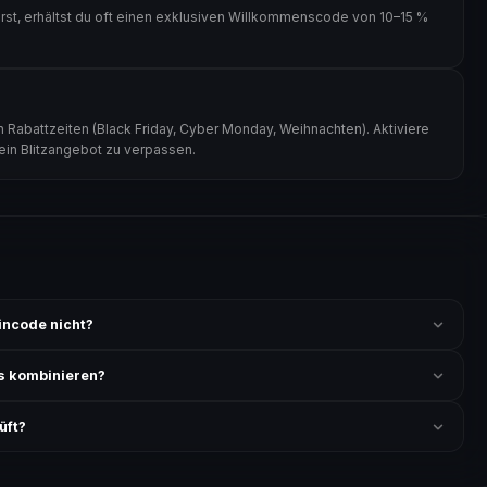
st, erhältst du oft einen exklusiven Willkommenscode von 10–15 %
 Rabattzeiten (Black Friday, Cyber Monday, Weihnachten). Aktiviere
kein Blitzangebot zu verpassen.
incode nicht?
 ist und ob der Code nicht für bereits reduzierte Artikel gilt. Alle
s kombinieren?
ung akzeptiert. Die Kombination mehrerer Codes ist meist
üft?
nichts anderes angeben.
eprüft und von unserer Community bestätigt. Die Erfolgsquote wird