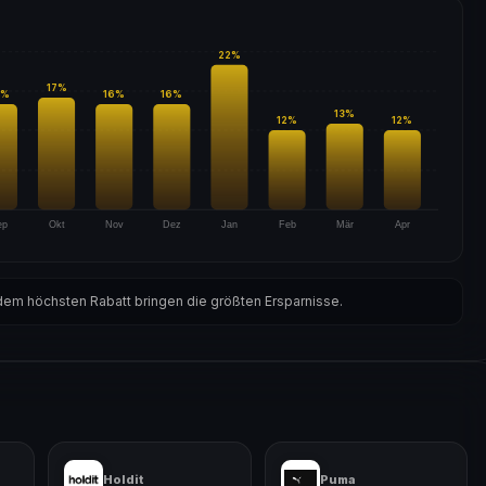
22
%
17
%
%
16
%
16
%
13
%
12
%
12
%
ep
Okt
Nov
Dez
Jan
Feb
Mär
Apr
em höchsten Rabatt bringen die größten Ersparnisse.
Holdit
Puma