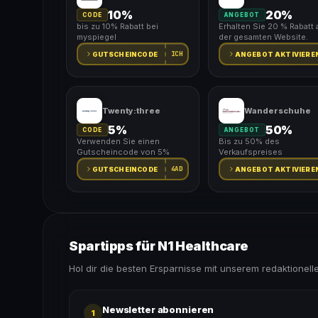
10%
20%
CODE
ANGEBOT
bis zu 10% Rabatt bei
Erhalten Sie 20 % Rabatt 
myspiegel
der gesamten Website.
ICH
GUTSCHEINCODE
ANGEBOT AKTIVIERE
Twenty:three
Wanderschuhe
5%
50%
CODE
ANGEBOT
Verwenden Sie einen
Bis zu 50% des
Gutscheincode von 5%
Verkaufspreises
4AD
GUTSCHEINCODE
ANGEBOT AKTIVIERE
Spartipps für N1 Healthcare
Hol dir die besten Ersparnisse mit unserem redaktionell
Newsletter abonnieren
1