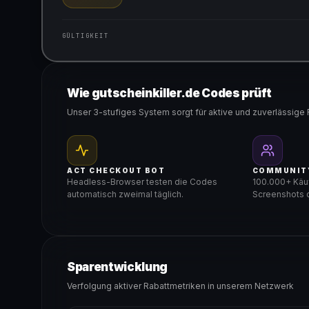
GÜLTIGKEIT
Gültig für teilnehmende Produkte
Wie gutscheinkiller.de Codes prüft
Unser 3-stufiges System sorgt für aktive und zuverlässige 
ACT CHECKOUT BOT
COMMUNIT
Headless-Browser testen die Codes
100.000+ Käuf
automatisch zweimal täglich.
Screenshots d
Sparentwicklung
Verfolgung aktiver Rabattmetriken in unserem Netzwerk