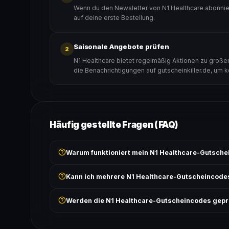
Wenn du den Newsletter von N1 Healthcare abonnier
auf deine erste Bestellung.
Saisonale Angebote prüfen
2
N1 Healthcare bietet regelmäßig Aktionen zu großen
die Benachrichtigungen auf gutscheinkiller.de, um 
Häufig gestellte Fragen (FAQ)
Warum funktioniert mein N1 Healthcare-Gutsche
Prüfe, ob der erforderliche Mindestbestellwert erreicht
Kann ich mehrere N1 Healthcare-Gutscheincode
Bedingungen findest du unter „Details".
In der Regel wird nur ein Gutscheincode pro Bestell
Werden die N1 Healthcare-Gutscheincodes gepr
ausgeschlossen, sofern die Angebotsbedingungen 
Ja! Jeder Code wird automatisch von unseren Bots g
bei jedem Angebot angezeigt.