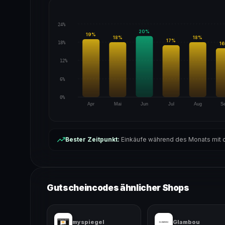
24%
20
%
19
%
18
%
18
%
17
%
18%
16
12%
6%
0%
Apr
Mai
Jun
Jul
Aug
S
Bester Zeitpunkt:
Einkäufe während des Monats mit d
Gutscheincodes ähnlicher Shops
myspiegel
Glambou