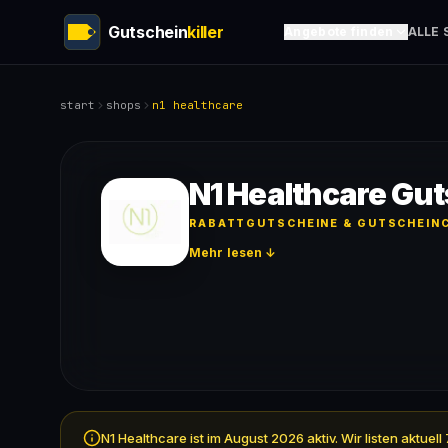
Gutschein
killer
Angebote finden
ALLE 
start
shops
n1 healthcare
N1 Healthcare Gu
RABATTGUTSCHEINE & GUTSCHEINC
Mehr lesen ↓
N1 Healthcare ist im August 2026 aktiv. Wir listen aktu