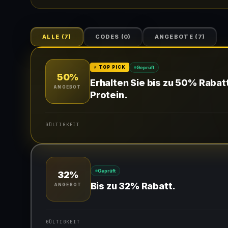
ALLE
(
7
)
CODES
(
0
)
ANGEBOTE
(
7
)
Geprüft
⭐ TOP PICK
50%
Erhalten Sie bis zu 50% Rabat
ANGEBOT
Protein.
GÜLTIGKEIT
Gültig für teilnehmende Produkte
Geprüft
32%
Bis zu 32% Rabatt.
ANGEBOT
GÜLTIGKEIT