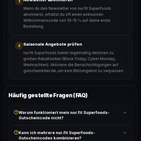
1
Wenn du den Newsletter von nur.fit Superfoods
abonnierst, erhältst du oft einen exklusiven
Willkommenscode von 10–15 % auf deine erste
Bestellung.
Saisonale Angebote prüfen
2
nur.fit Superfoods bietet regelmäßig Aktionen zu
großen Rabattzeiten (Black Friday, Cyber Monday,
Weihnachten). Aktiviere die Benachrichtigungen auf
gutscheinkiller.de, um kein Blitzangebot zu verpassen.
Häufig gestellte Fragen (FAQ)
Warum funktioniert mein nur.fit Superfoods-
Gutscheincode nicht?
Prüfe, ob der erforderliche Mindestbestellwert erreicht
Kann ich mehrere nur.fit Superfoods-
ist und ob der Code nicht für bereits reduzierte Artikel
Gutscheincodes kombinieren?
gilt. Alle Bedingungen findest du unter „Details".