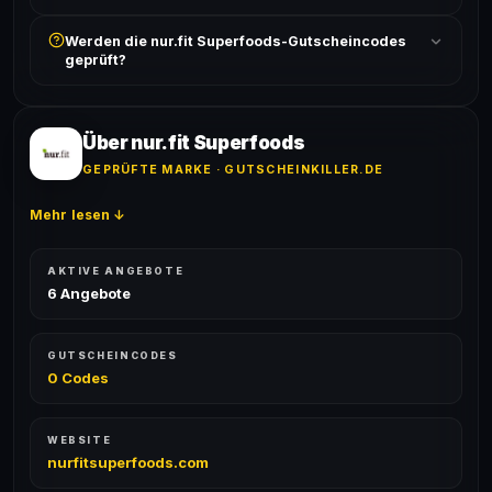
In der Regel wird nur ein Gutscheincode pro Bestellung
Werden die nur.fit Superfoods-Gutscheincodes
akzeptiert. Die Kombination mehrerer Codes ist meist
geprüft?
ausgeschlossen, sofern die Angebotsbedingungen
nichts anderes angeben.
Ja! Jeder Code wird automatisch von unseren Bots
geprüft und von unserer Community bestätigt. Die
Erfolgsquote wird bei jedem Angebot angezeigt.
Über nur.fit Superfoods
GEPRÜFTE MARKE · GUTSCHEINKILLER.DE
Mehr lesen ↓
AKTIVE ANGEBOTE
6 Angebote
GUTSCHEINCODES
0 Codes
WEBSITE
nurfitsuperfoods.com