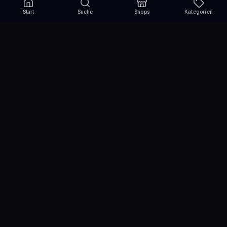
Start
Suche
Shops
Kategorien
Verpasse nie wieder eine Aktion!
Abonniere und erhalte jede Woche die besten
Gutscheincodes
Abonnieren
Wir nutzen einen Drittanbieter für den Versand des Newsletters und die