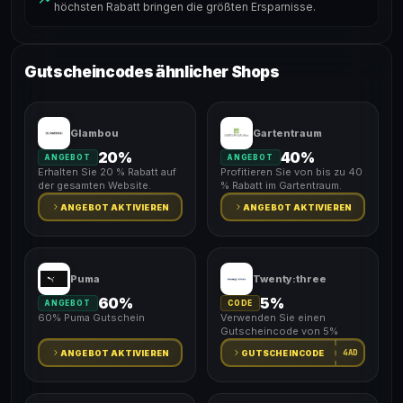
höchsten Rabatt bringen die größten Ersparnisse.
Gutscheincodes ähnlicher Shops
Glambou
Gartentraum
20%
40%
ANGEBOT
ANGEBOT
Erhalten Sie 20 % Rabatt auf
Profitieren Sie von bis zu 40
der gesamten Website.
% Rabatt im Gartentraum.
ANGEBOT AKTIVIEREN
ANGEBOT AKTIVIEREN
Puma
Twenty:three
60%
5%
ANGEBOT
CODE
60% Puma Gutschein
Verwenden Sie einen
Gutscheincode von 5%
4AD
ANGEBOT AKTIVIEREN
GUTSCHEINCODE