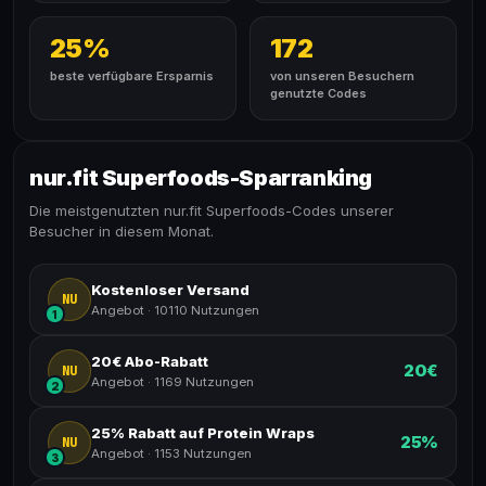
25%
172
beste verfügbare Ersparnis
von unseren Besuchern
genutzte Codes
nur.fit Superfoods-Sparranking
Die meistgenutzten nur.fit Superfoods-Codes unserer
Besucher in diesem Monat.
Kostenloser Versand
NU
Angebot
·
10110 Nutzungen
1
20€ Abo-Rabatt
20€
NU
Angebot
·
1169 Nutzungen
2
25% Rabatt auf Protein Wraps
25%
NU
Angebot
·
1153 Nutzungen
3