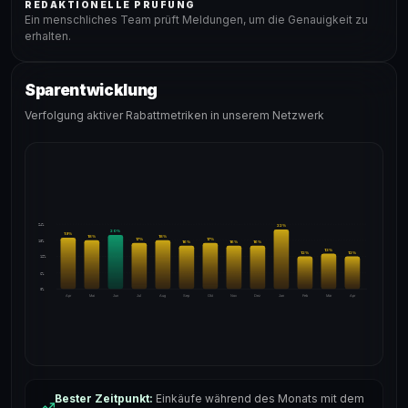
REDAKTIONELLE PRÜFUNG
Ein menschliches Team prüft Meldungen, um die Genauigkeit zu
erhalten.
Sparentwicklung
Verfolgung aktiver Rabattmetriken in unserem Netzwerk
24%
22
%
20
%
19
%
18
%
18
%
17
%
17
%
18%
16
%
16
%
16
%
13
%
12
%
12
%
12%
6%
0%
Apr
Mai
Jun
Jul
Aug
Sep
Okt
Nov
Dez
Jan
Feb
Mär
Apr
Bester Zeitpunkt:
Einkäufe während des Monats mit dem