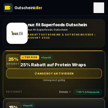
Gutschein
killer
nur.fit Superfoods Gutschein
nur.fit Superfoods Gutschein
RABATTGUTSCHEINE & GUTSCHEINCODES •
AUGUST 2026
Geprüft
⭐ TOP PICK
25%
25% Rabatt auf Protein Wraps
ANGEBOT
ANGEBOT AKTIVIEREN
Unbegrenzt gültig
Details
GÜLTIGKEIT
99 % Erfolgsquote
Geprüft
15%