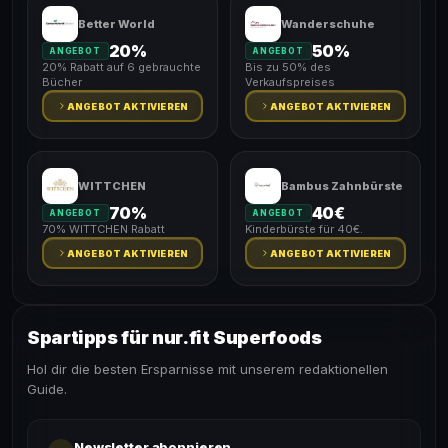
Better World
Wanderschuhe
20%
50%
ANGEBOT
ANGEBOT
20% Rabatt auf 6 gebrauchte
Bis zu 50% des
Bücher
Verkaufspreises
ANGEBOT AKTIVIEREN
ANGEBOT AKTIVIEREN
WITTCHEN
Bambus Zahnbürste
70%
40€
ANGEBOT
ANGEBOT
70% WITTCHEN Rabatt
Kinderbürste für 40€.
ANGEBOT AKTIVIEREN
ANGEBOT AKTIVIEREN
Spartipps für nur.fit Superfoods
Hol dir die besten Ersparnisse mit unserem redaktionellen
Guide.
Newsletter abonnieren