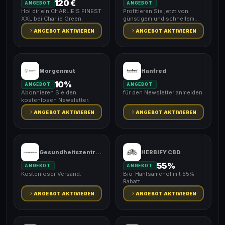
120 €
ANGEBOT
ANGEBOT
Hol dir ein CHARLIE'S FINEST
Profitieren Sie jetzt von
XXL bei Charlie Green.
günstigem und schnellem
Versand.
ANGEBOT AKTIVIEREN
ANGEBOT AKTIVIEREN
Morgenmut
Hanfred
10%
ANGEBOT
ANGEBOT
Abonnieren Sie den
für den Newsletter anmelden.
kostenlosen Newsletter.
ANGEBOT AKTIVIEREN
ANGEBOT AKTIVIEREN
Gesundheitszentrale
HERBIFY CBD
55%
ANGEBOT
ANGEBOT
Kostenloser Versand.
Bio-Hanfsamenöl mit 55%
Rabatt.
ANGEBOT AKTIVIEREN
ANGEBOT AKTIVIEREN