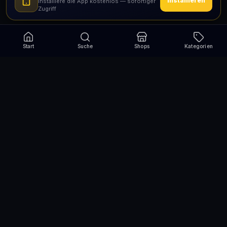
Installieren
Installiere die App kostenlos — sofortiger
Zugriff
Start
Suche
Shops
Kategorien
Verpasse nie wieder eine Aktion!
Abonniere und erhalte jede Woche die besten
Gutscheincodes
Abonnieren