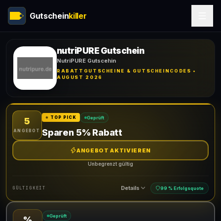
Gutschein
killer
nutriPURE Gutschein
NutriPURE Gutscehin
RABATTGUTSCHEINE & GUTSCHEINCODES •
AUGUST 2026
Geprüft
⭐ TOP PICK
5
Sparen 5% Rabatt
ANGEBOT
ANGEBOT AKTIVIEREN
Unbegrenzt gültig
Details
GÜLTIGKEIT
99 % Erfolgsquote
Geprüft
%