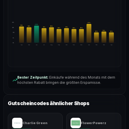
24%
22
%
20
%
19
%
18
%
18
%
17
%
17
%
18%
16
%
16
%
16
%
13
%
12
%
12
%
12%
6%
0%
Apr
Mai
Jun
Jul
Aug
Sep
Okt
Nov
Dez
Jan
Feb
Mär
Apr
Bester Zeitpunkt:
Einkäufe während des Monats mit dem
höchsten Rabatt bringen die größten Ersparnisse.
Gutscheincodes ähnlicher Shops
Charlie Green
FlowerPowerz