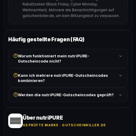
Rabattzeiten (Black Friday, Cyber Monday,
Weihnachten). Aktiviere die Benachrichtigungen auf
gutscheinkiller.de, um kein Blitzangebot zu verpassen.
Häufig gestellte Fragen (FAQ)
Warum funktioniert mein nutriPURE-
Gutscheincode nicht?
Prüfe, ob der erforderliche Mindestbestellwert erreicht
Kann ich mehrere nutriPURE-Gutscheincodes
ist und ob der Code nicht für bereits reduzierte Artikel
kombinieren?
gilt. Alle Bedingungen findest du unter „Details".
In der Regel wird nur ein Gutscheincode pro Bestellung
Werden die nutriPURE-Gutscheincodes geprüft?
akzeptiert. Die Kombination mehrerer Codes ist meist
ausgeschlossen, sofern die Angebotsbedingungen
Ja! Jeder Code wird automatisch von unseren Bots
nichts anderes angeben.
geprüft und von unserer Community bestätigt. Die
Erfolgsquote wird bei jedem Angebot angezeigt.
Über nutriPURE
GEPRÜFTE MARKE · GUTSCHEINKILLER.DE