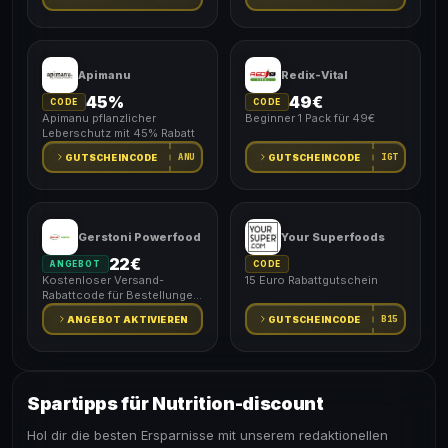
Apimanu
Redix-Vital
45%
49€
CODE
CODE
Apimanu pflanzlicher
Beginner 1 Pack für 49€
Leberschutz mit 45% Rabatt
ANU
IGT
GUTSCHEINCODE
GUTSCHEINCODE
Gerstoni Powerfood
Your Superfoods
22€
ANGEBOT
CODE
Kostenloser Versand-
15 Euro Rabattgutschein
Rabattcode für Bestellungen
über 22€
B15
ANGEBOT AKTIVIEREN
GUTSCHEINCODE
Spartipps für Nutrition-discount
Hol dir die besten Ersparnisse mit unserem redaktionellen