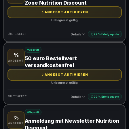
Zone Nutrition Discount
ANGEBOT AKTIVIEREN
Unbegrenzt gültig
Details
GÜLTIGKEIT
99 % Erfolgsquote
Geprüft
%
Gültig für teilnehmende Produkte
50 euro Bestellwert
ANGEBOT
versandkostenfrei
ANGEBOT AKTIVIEREN
Unbegrenzt gültig
Details
GÜLTIGKEIT
99 % Erfolgsquote
Geprüft
%
Gültig für teilnehmende Produkte
Anmeldung mit Newsletter Nutrition
ANGEBOT
Discount