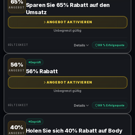
65%
Gültig für teilnehmende Produkte
Sparen Sie 65% Rabatt auf den
ANGEBOT
Gib den Code an der Kasse ein, um den Rabatt zu erhalten
Umsatz
ANGEBOT AKTIVIEREN
Unbegrenzt gültig
Details
GÜLTIGKEIT
99 % Erfolgsquote
Geprüft
56%
Gültig für teilnehmende Produkte
56% Rabatt
ANGEBOT
ANGEBOT AKTIVIEREN
Unbegrenzt gültig
Details
GÜLTIGKEIT
99 % Erfolgsquote
Geprüft
40%
Gültig für teilnehmende Produkte
Holen Sie sich 40% Rabatt auf Body
ANGEBOT