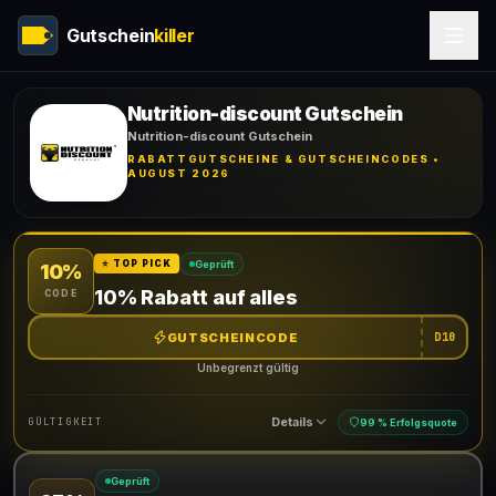
Gutschein
killer
Nutrition-discount Gutschein
Nutrition-discount Gutschein
RABATTGUTSCHEINE & GUTSCHEINCODES •
AUGUST 2026
Geprüft
⭐ TOP PICK
10%
10% Rabatt auf alles
CODE
GUTSCHEINCODE
D10
Unbegrenzt gültig
Details
GÜLTIGKEIT
99 % Erfolgsquote
Geprüft