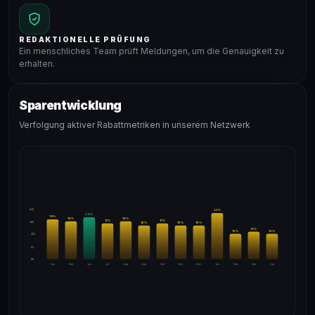
REDAKTIONELLE PRÜFUNG
Ein menschliches Team prüft Meldungen, um die Genauigkeit zu
erhalten.
Sparentwicklung
Verfolgung aktiver Rabattmetriken in unserem Netzwerk
24%
22
%
20
%
19
%
18
%
18
%
17
%
17
%
18%
16
%
16
%
16
%
13
%
12
%
12
%
12%
6%
0%
Apr
Mai
Jun
Jul
Aug
Sep
Okt
Nov
Dez
Jan
Feb
Mär
Apr