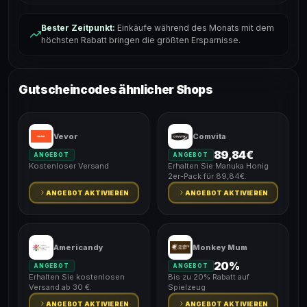
Bester Zeitpunkt:
Einkäufe während des Monats mit dem
höchsten Rabatt bringen die größten Ersparnisse.
Gutscheincodes ähnlicher Shops
Vevor
Comvita
89,84€
ANGEBOT
ANGEBOT
Kostenloser Versand
Erhalten Sie Manuka Honig
2er-Pack für 89,84€.
ANGEBOT AKTIVIEREN
ANGEBOT AKTIVIEREN
Americandy
Monkey Mum
20%
ANGEBOT
ANGEBOT
Erhalten Sie kostenlosen
Bis zu 20% Rabatt auf
Versand ab 30 €.
Spielzeug
ANGEBOT AKTIVIEREN
ANGEBOT AKTIVIEREN