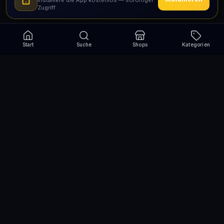
Installiere die App kostenlos — sofortiger
Zugriff
Start
Suche
Shops
Kategorien
Verpasse nie wieder eine Aktion!
Abonniere und erhalte jede Woche die besten
Gutscheincodes
Abonnieren