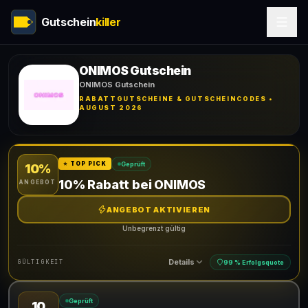
Gutschein
killer
ONIMOS Gutschein
ONIMOS Gutschein
RABATTGUTSCHEINE & GUTSCHEINCODES •
AUGUST 2026
Geprüft
⭐ TOP PICK
10%
10% Rabatt bei ONIMOS
ANGEBOT
ANGEBOT AKTIVIEREN
Unbegrenzt gültig
Details
GÜLTIGKEIT
99 % Erfolgsquote
Geprüft
10