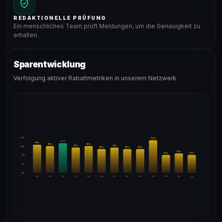
REDAKTIONELLE PRÜFUNG
Ein menschliches Team prüft Meldungen, um die Genauigkeit zu
erhalten.
Sparentwicklung
Verfolgung aktiver Rabattmetriken in unserem Netzwerk
24%
22
%
20
%
19
%
18
%
18
%
17
%
17
%
18%
16
%
16
%
16
%
13
%
12
%
12
%
12%
6%
0%
Apr
Mai
Jun
Jul
Aug
Sep
Okt
Nov
Dez
Jan
Feb
Mär
Apr