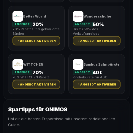
Better World
Wanderschuhe
20%
50%
ANGEBOT
ANGEBOT
20% Rabatt auf 6 gebrauchte
Bis zu 50% des
Bücher
Verkaufspreises
ANGEBOT AKTIVIEREN
ANGEBOT AKTIVIEREN
WITTCHEN
Bambus Zahnbürste
70%
40€
ANGEBOT
ANGEBOT
70% WITTCHEN Rabatt
Kinderbürste für 40€.
ANGEBOT AKTIVIEREN
ANGEBOT AKTIVIEREN
Spartipps für ONIMOS
Hol dir die besten Ersparnisse mit unserem redaktionellen
Guide.