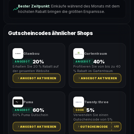
Bester Zeitpunkt:
Einkäufe während des Monats mit dem
höchsten Rabatt bringen die größten Ersparnisse.
Gutscheincodes ähnlicher Shops
Glambou
Gartentraum
20%
40%
ANGEBOT
ANGEBOT
Erhalten Sie 20 % Rabatt auf
Profitieren Sie von bis zu 40
der gesamten Website.
% Rabatt im Gartentraum.
ANGEBOT AKTIVIEREN
ANGEBOT AKTIVIEREN
Puma
Twenty:three
60%
5%
ANGEBOT
CODE
60% Puma Gutschein
Verwenden Sie einen
Gutscheincode von 5%
4AD
ANGEBOT AKTIVIEREN
GUTSCHEINCODE