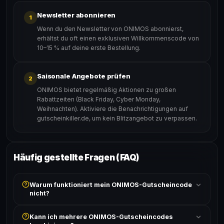
Newsletter abonnieren
1
Wenn du den Newsletter von ONIMOS abonnierst,
erhältst du oft einen exklusiven Willkommenscode von
10–15 % auf deine erste Bestellung.
Saisonale Angebote prüfen
2
ONIMOS bietet regelmäßig Aktionen zu großen
Rabattzeiten (Black Friday, Cyber Monday,
Weihnachten). Aktiviere die Benachrichtigungen auf
gutscheinkiller.de, um kein Blitzangebot zu verpassen.
Häufig gestellte Fragen (FAQ)
Warum funktioniert mein ONIMOS-Gutscheincode
nicht?
Prüfe, ob der erforderliche Mindestbestellwert erreicht
Kann ich mehrere ONIMOS-Gutscheincodes
ist und ob der Code nicht für bereits reduzierte Artikel