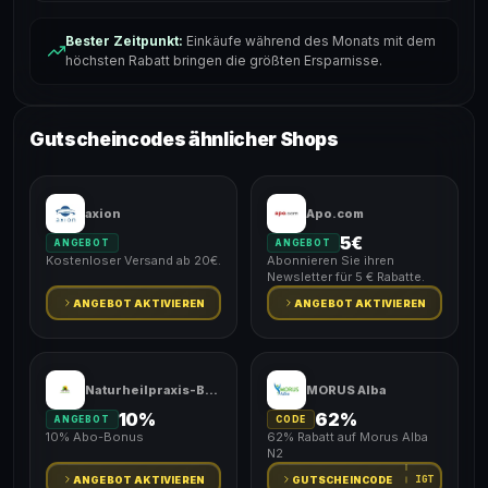
Bester Zeitpunkt:
Einkäufe während des Monats mit dem
höchsten Rabatt bringen die größten Ersparnisse.
Gutscheincodes ähnlicher Shops
axion
Apo.com
5€
ANGEBOT
ANGEBOT
Kostenloser Versand ab 20€.
Abonnieren Sie ihren
Newsletter für 5 € Rabatte.
ANGEBOT AKTIVIEREN
ANGEBOT AKTIVIEREN
Naturheilpraxis-Bedarf
MORUS Alba
10%
62%
ANGEBOT
CODE
10% Abo-Bonus
62% Rabatt auf Morus Alba
N2
IGT
ANGEBOT AKTIVIEREN
GUTSCHEINCODE