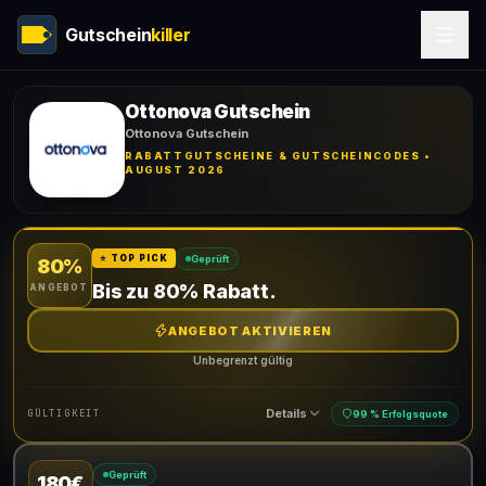
Gutschein
killer
Ottonova Gutschein
Ottonova Gutschein
RABATTGUTSCHEINE & GUTSCHEINCODES •
AUGUST 2026
Geprüft
⭐ TOP PICK
80%
Bis zu 80% Rabatt.
ANGEBOT
ANGEBOT AKTIVIEREN
Unbegrenzt gültig
Details
GÜLTIGKEIT
99 % Erfolgsquote
Geprüft
180€