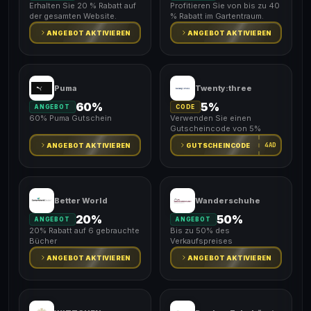
Erhalten Sie 20 % Rabatt auf
Profitieren Sie von bis zu 40
der gesamten Website.
% Rabatt im Gartentraum.
ANGEBOT AKTIVIEREN
ANGEBOT AKTIVIEREN
Puma
Twenty:three
60%
5%
ANGEBOT
CODE
60% Puma Gutschein
Verwenden Sie einen
Gutscheincode von 5%
4AD
ANGEBOT AKTIVIEREN
GUTSCHEINCODE
Better World
Wanderschuhe
20%
50%
ANGEBOT
ANGEBOT
20% Rabatt auf 6 gebrauchte
Bis zu 50% des
Bücher
Verkaufspreises
ANGEBOT AKTIVIEREN
ANGEBOT AKTIVIEREN