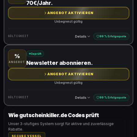
70€/Jahr.
ANGEBOT AKTIVIEREN
Unbegrenzt gültig
Details
GÜLTIGKEIT
99 % Erfolgsquote
Geprüft
%
Gültig für teilnehmende Produkte
Newsletter abonnieren.
ANGEBOT
ANGEBOT AKTIVIEREN
Unbegrenzt gültig
Details
GÜLTIGKEIT
99 % Erfolgsquote
Wie gutscheinkiller.de Codes prüft
Gültig für teilnehmende Produkte
Unser 3-stufiges System sorgt für aktive und zuverlässige
Rabatte.
SECURE VESSEL