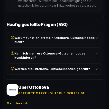
Weihnachten). Aktiviere die Benachrichtigungen auf
gutscheinkiller.de, um kein Blitzangebot zu verpassen.
Häufig gestellte Fragen (FAQ)
Warum funktioniert mein Ottonova-Gutscheincode
nicht?
Prüfe, ob der erforderliche Mindestbestellwert erreicht
Kann ich mehrere Ottonova-Gutscheincodes
ist und ob der Code nicht für bereits reduzierte Artikel
kombinieren?
gilt. Alle Bedingungen findest du unter „Details".
In der Regel wird nur ein Gutscheincode pro Bestellung
Werden die Ottonova-Gutscheincodes geprüft?
akzeptiert. Die Kombination mehrerer Codes ist meist
ausgeschlossen, sofern die Angebotsbedingungen
Ja! Jeder Code wird automatisch von unseren Bots
nichts anderes angeben.
geprüft und von unserer Community bestätigt. Die
Erfolgsquote wird bei jedem Angebot angezeigt.
Über Ottonova
GEPRÜFTE MARKE · GUTSCHEINKILLER.DE
Mehr lesen ↓