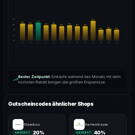
24%
22
%
20
%
19
%
18
%
18
%
17
%
17
%
18%
16
%
16
%
16
%
13
%
12
%
12
%
12%
6%
0%
Apr
Mai
Jun
Jul
Aug
Sep
Okt
Nov
Dez
Jan
Feb
Mär
Apr
Bester Zeitpunkt:
Einkäufe während des Monats mit dem
höchsten Rabatt bringen die größten Ersparnisse.
Gutscheincodes ähnlicher Shops
Glambou
Gartentraum
20%
40%
ANGEBOT
ANGEBOT