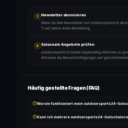
Newsletter abonnieren
1
Wenn du den Newsletter von outdoorsports24 abonn
% auf deine erste Bestellung.
Saisonale Angebote prüfen
2
outdoorsports24 bietet regelmäßig Aktionen zu gro
Aktiviere die Benachrichtigungen auf gutscheinkille
Häufig gestellte Fragen (FAQ)
Warum funktioniert mein outdoorsports24-Gutsc
Prüfe, ob der erforderliche Mindestbestellwert erreicht
Kann ich mehrere outdoorsports24-Gutscheinc
Bedingungen findest du unter „Details".
In der Regel wird nur ein Gutscheincode pro Bestell