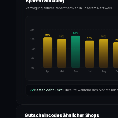
Sparentwicklung
Verfolgung aktiver Rabattmetriken in unserem Netzwerk
24%
20
%
19
%
18
%
18
%
17
%
18%
16
12%
6%
0%
Apr
Mai
Jun
Jul
Aug
S
Bester Zeitpunkt:
Einkäufe während des Monats mit d
Gutscheincodes ähnlicher Shops