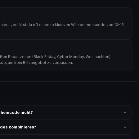
ierst, erhältst du oft einen exklusiven Willkommenscode von 10–15
ßen Rabattzeiten (Black Friday, Cyber Monday, Weihnachten).
r.de, um kein Blitzangebot zu verpassen.
heincode nicht?
 ist und ob der Code nicht für bereits reduzierte Artikel gilt. Alle
odes kombinieren?
ung akzeptiert. Die Kombination mehrerer Codes ist meist