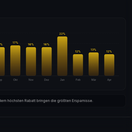
22
%
17
%
%
16
%
16
%
13
%
12
%
12
%
ep
Okt
Nov
Dez
Jan
Feb
Mär
Apr
em höchsten Rabatt bringen die größten Ersparnisse.