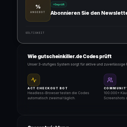
Geprüft
%
Abonnieren Sie den Newslett
ANGEBOT
GÜLTIGKEIT
Gültig für teilnehmende Produkte
Wie gutscheinkiller.de Codes prüft
Unser 3-stufiges System sorgt für aktive und zuverlässige 
ACT CHECKOUT BOT
COMMUNIT
Headless-Browser testen die Codes
100.000+ Käuf
automatisch zweimal täglich.
Screenshots d