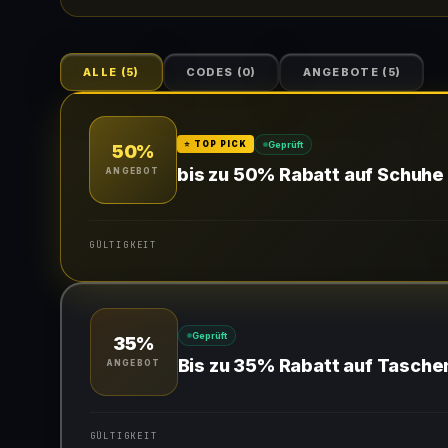
ALLE
(
5
)
CODES
(
0
)
ANGEBOTE
(
5
)
Geprüft
⭐ TOP PICK
50%
bis zu 50% Rabatt auf Schuhe
ANGEBOT
GÜLTIGKEIT
Gültig für teilnehmende Produkte
Geprüft
35%
Bis zu 35% Rabatt auf Tasche
ANGEBOT
GÜLTIGKEIT