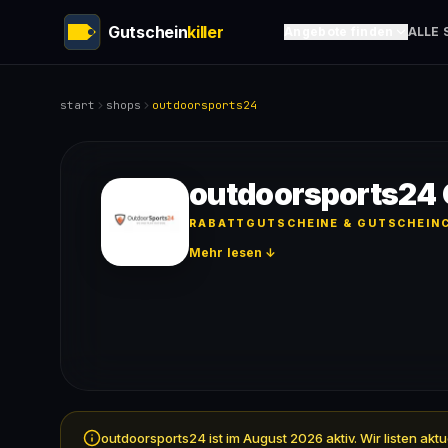
Gutschein
killer
Angebote finden
ALLE 
start
shops
outdoorsports24
outdoorsports24 
RABATTGUTSCHEINE & GUTSCHEINC
Mehr lesen ↓
outdoorsports24 ist im August 2026 aktiv. Wir listen a