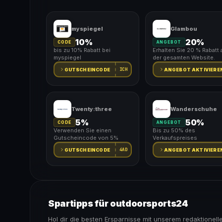
myspiegel
Glambou
10%
20%
CODE
ANGEBOT
bis zu 10% Rabatt bei
Erhalten Sie 20 % Rabatt 
myspiegel
der gesamten Website.
ICH
GUTSCHEINCODE
ANGEBOT AKTIVIERE
Twenty:three
Wanderschuhe
5%
50%
CODE
ANGEBOT
Verwenden Sie einen
Bis zu 50% des
Gutscheincode von 5%
Verkaufspreises
4AD
GUTSCHEINCODE
ANGEBOT AKTIVIERE
Spartipps für outdoorsports24
Hol dir die besten Ersparnisse mit unserem redaktionell