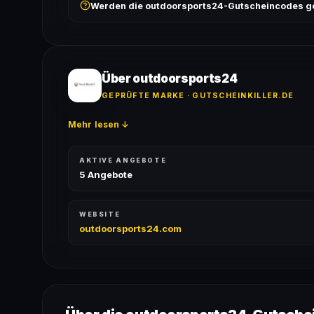
Werden die outdoorsports24-Gutscheincodes g
ausgeschlossen, sofern die Angebotsbedingungen 
Ja! Jeder Code wird automatisch von unseren Bots g
bei jedem Angebot angezeigt.
Über outdoorsports24
GEPRÜFTE MARKE · GUTSCHEINKILLER.DE
Mehr lesen ↓
AKTIVE ANGEBOTE
5 Angebote
WEBSITE
outdoorsports24.com