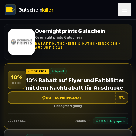
Gutschein
killer
Overnight prints Gutschein
Overnight prints Gutschein
RABATTGUTSCHEINE & GUTSCHEINCODES •
AUGUST 2026
Geprüft
⭐ TOP PICK
10%
10% Rabatt auf Flyer und Faltblätter
CODE
mit dem Nachtrabatt für Ausdrucke
GUTSCHEINCODE
572
Unbegrenzt gültig
Details
GÜLTIGKEIT
99 % Erfolgsquote