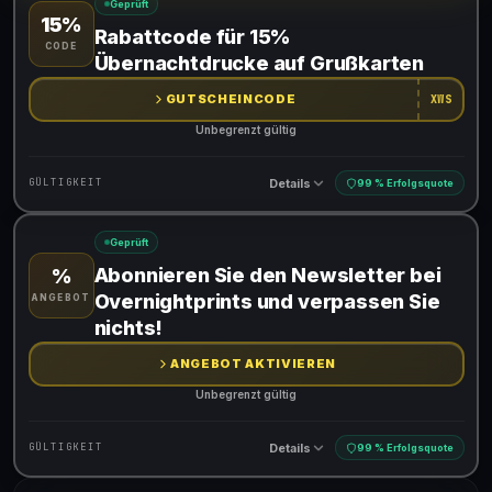
Geprüft
15%
Gültig für teilnehmende Produkte
Rabattcode für 15%
CODE
Gib den Code an der Kasse ein, um den Rabatt zu erhalten
Übernachtdrucke auf Grußkarten
GUTSCHEINCODE
XWS
Unbegrenzt gültig
Details
GÜLTIGKEIT
99 % Erfolgsquote
Geprüft
Gültig für teilnehmende Produkte
Abonnieren Sie den Newsletter bei
%
Gib den Code an der Kasse ein, um den Rabatt zu erhalten
Overnightprints und verpassen Sie
ANGEBOT
nichts!
ANGEBOT AKTIVIEREN
Unbegrenzt gültig
Details
GÜLTIGKEIT
99 % Erfolgsquote