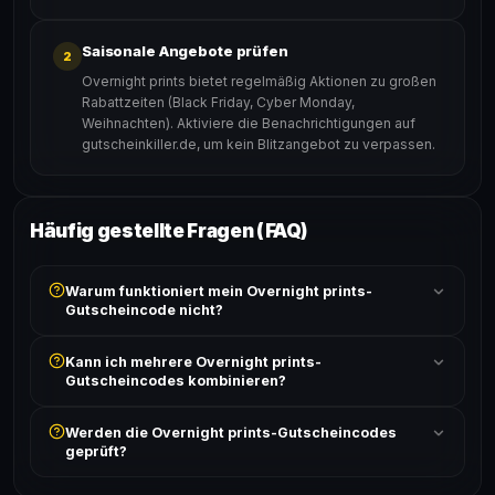
Saisonale Angebote prüfen
2
Overnight prints bietet regelmäßig Aktionen zu großen
Rabattzeiten (Black Friday, Cyber Monday,
Weihnachten). Aktiviere die Benachrichtigungen auf
gutscheinkiller.de, um kein Blitzangebot zu verpassen.
Häufig gestellte Fragen (FAQ)
Warum funktioniert mein Overnight prints-
Gutscheincode nicht?
Prüfe, ob der erforderliche Mindestbestellwert erreicht
Kann ich mehrere Overnight prints-
ist und ob der Code nicht für bereits reduzierte Artikel
Gutscheincodes kombinieren?
gilt. Alle Bedingungen findest du unter „Details".
In der Regel wird nur ein Gutscheincode pro Bestellung
Werden die Overnight prints-Gutscheincodes
akzeptiert. Die Kombination mehrerer Codes ist meist
geprüft?
ausgeschlossen, sofern die Angebotsbedingungen
nichts anderes angeben.
Ja! Jeder Code wird automatisch von unseren Bots