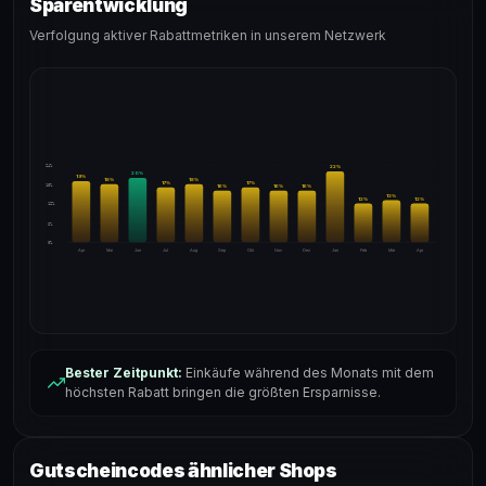
Sparentwicklung
Verfolgung aktiver Rabattmetriken in unserem Netzwerk
24%
22
%
20
%
19
%
18
%
18
%
17
%
17
%
18%
16
%
16
%
16
%
13
%
12
%
12
%
12%
6%
0%
Apr
Mai
Jun
Jul
Aug
Sep
Okt
Nov
Dez
Jan
Feb
Mär
Apr
Bester Zeitpunkt:
Einkäufe während des Monats mit dem
höchsten Rabatt bringen die größten Ersparnisse.
Gutscheincodes ähnlicher Shops