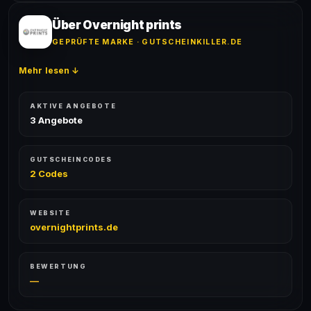
geprüft und von unserer Community bestätigt. Die
Erfolgsquote wird bei jedem Angebot angezeigt.
Über Overnight prints
GEPRÜFTE MARKE · GUTSCHEINKILLER.DE
Mehr lesen ↓
AKTIVE ANGEBOTE
3 Angebote
GUTSCHEINCODES
2 Codes
WEBSITE
overnightprints.de
BEWERTUNG
—