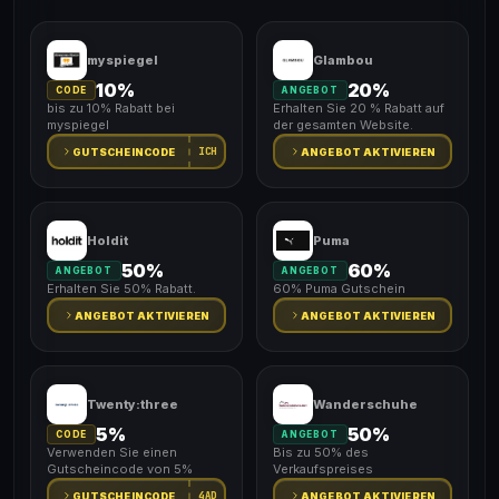
myspiegel
Glambou
10%
20%
CODE
ANGEBOT
bis zu 10% Rabatt bei
Erhalten Sie 20 % Rabatt auf
myspiegel
der gesamten Website.
ICH
GUTSCHEINCODE
ANGEBOT AKTIVIEREN
Holdit
Puma
50%
60%
ANGEBOT
ANGEBOT
Erhalten Sie 50% Rabatt.
60% Puma Gutschein
ANGEBOT AKTIVIEREN
ANGEBOT AKTIVIEREN
Twenty:three
Wanderschuhe
5%
50%
CODE
ANGEBOT
Verwenden Sie einen
Bis zu 50% des
Gutscheincode von 5%
Verkaufspreises
4AD
GUTSCHEINCODE
ANGEBOT AKTIVIEREN