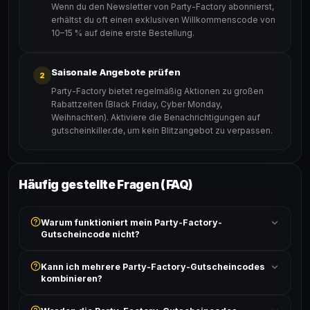
Wenn du den Newsletter von Party-Factory abonnierst,
erhältst du oft einen exklusiven Willkommenscode von
10–15 % auf deine erste Bestellung.
Saisonale Angebote prüfen
2
Party-Factory bietet regelmäßig Aktionen zu großen
Rabattzeiten (Black Friday, Cyber Monday,
Weihnachten). Aktiviere die Benachrichtigungen auf
gutscheinkiller.de, um kein Blitzangebot zu verpassen.
Häufig gestellte Fragen (FAQ)
Warum funktioniert mein Party-Factory-
Gutscheincode nicht?
Prüfe, ob der erforderliche Mindestbestellwert erreicht
Kann ich mehrere Party-Factory-Gutscheincodes
ist und ob der Code nicht für bereits reduzierte Artikel
kombinieren?
gilt. Alle Bedingungen findest du unter „Details".
In der Regel wird nur ein Gutscheincode pro Bestellung