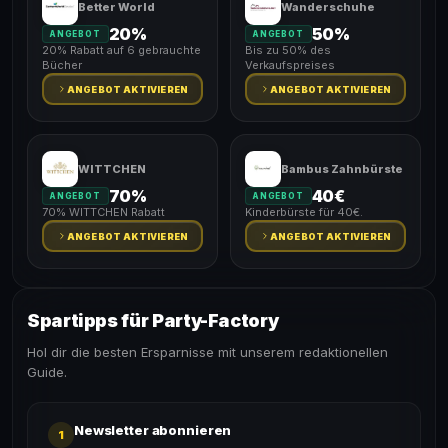
Better World
Wanderschuhe
20%
50%
ANGEBOT
ANGEBOT
20% Rabatt auf 6 gebrauchte
Bis zu 50% des
Bücher
Verkaufspreises
ANGEBOT AKTIVIEREN
ANGEBOT AKTIVIEREN
WITTCHEN
Bambus Zahnbürste
70%
40€
ANGEBOT
ANGEBOT
70% WITTCHEN Rabatt
Kinderbürste für 40€.
ANGEBOT AKTIVIEREN
ANGEBOT AKTIVIEREN
Spartipps für Party-Factory
Hol dir die besten Ersparnisse mit unserem redaktionellen
Guide.
Newsletter abonnieren
1