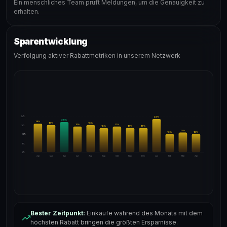
Ein menschliches Team prüft Meldungen, um die Genauigkeit zu
erhalten.
Sparentwicklung
Verfolgung aktiver Rabattmetriken in unserem Netzwerk
24%
22
%
20
%
19
%
18
%
18
%
17
%
17
%
18%
16
%
16
%
16
%
13
%
12
%
12
%
12%
6%
0%
Apr
Mai
Jun
Jul
Aug
Sep
Okt
Nov
Dez
Jan
Feb
Mär
Apr
Bester Zeitpunkt:
Einkäufe während des Monats mit dem
höchsten Rabatt bringen die größten Ersparnisse.