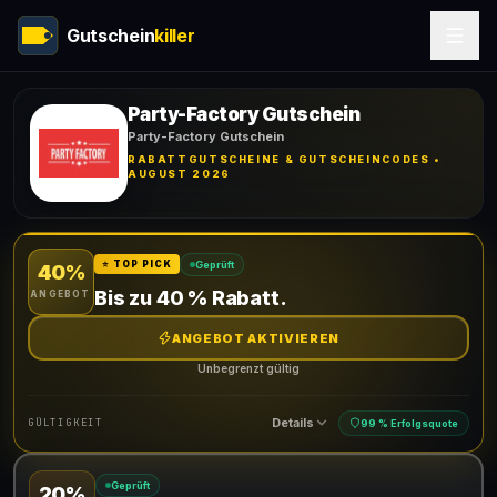
Gutschein
killer
Party-Factory Gutschein
Party-Factory Gutschein
RABATTGUTSCHEINE & GUTSCHEINCODES •
AUGUST 2026
Geprüft
⭐ TOP PICK
40%
Bis zu 40 % Rabatt.
ANGEBOT
ANGEBOT AKTIVIEREN
Unbegrenzt gültig
Details
GÜLTIGKEIT
99 % Erfolgsquote
Geprüft
20%