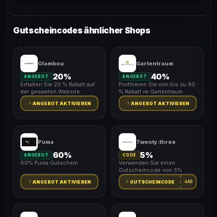
Gutscheincodes ähnlicher Shops
Glambou
Gartentraum
20%
40%
ANGEBOT
ANGEBOT
Erhalten Sie 20 % Rabatt auf
Profitieren Sie von bis zu 40
der gesamten Website.
% Rabatt im Gartentraum.
ANGEBOT AKTIVIEREN
ANGEBOT AKTIVIEREN
Puma
Twenty:three
60%
5%
ANGEBOT
CODE
60% Puma Gutschein
Verwenden Sie einen
Gutscheincode von 5%
4AD
ANGEBOT AKTIVIEREN
GUTSCHEINCODE