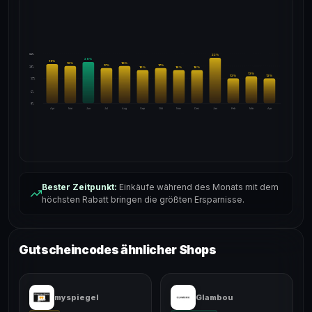
24%
22
%
20
%
19
%
18
%
18
%
17
%
17
%
18%
16
%
16
%
16
%
13
%
12
%
12
%
12%
6%
0%
Apr
Mai
Jun
Jul
Aug
Sep
Okt
Nov
Dez
Jan
Feb
Mär
Apr
Bester Zeitpunkt:
Einkäufe während des Monats mit dem
höchsten Rabatt bringen die größten Ersparnisse.
Gutscheincodes ähnlicher Shops
myspiegel
Glambou