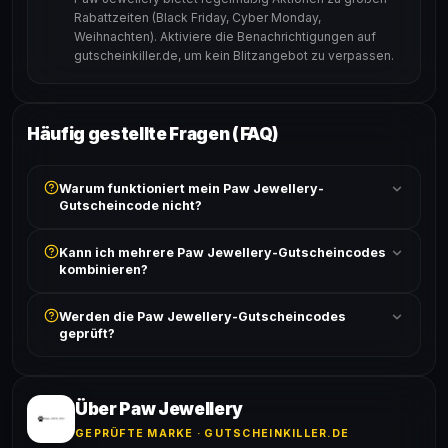
Rabattzeiten (Black Friday, Cyber Monday,
Weihnachten). Aktiviere die Benachrichtigungen auf
gutscheinkiller.de, um kein Blitzangebot zu verpassen.
Häufig gestellte Fragen (FAQ)
Warum funktioniert mein Paw Jewellery-
Gutscheincode nicht?
Prüfe, ob der erforderliche Mindestbestellwert erreicht
Kann ich mehrere Paw Jewellery-Gutscheincodes
ist und ob der Code nicht für bereits reduzierte Artikel
kombinieren?
gilt. Alle Bedingungen findest du unter „Details".
In der Regel wird nur ein Gutscheincode pro Bestellung
Werden die Paw Jewellery-Gutscheincodes
akzeptiert. Die Kombination mehrerer Codes ist meist
geprüft?
ausgeschlossen, sofern die Angebotsbedingungen
nichts anderes angeben.
Ja! Jeder Code wird automatisch von unseren Bots
geprüft und von unserer Community bestätigt. Die
Erfolgsquote wird bei jedem Angebot angezeigt.
Über Paw Jewellery
GEPRÜFTE MARKE · GUTSCHEINKILLER.DE