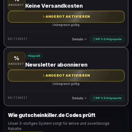
Gültig für teilnehmende Produkte
Keine Versandkosten
ANGEBOT
ANGEBOT AKTIVIEREN
Unbegrenzt gültig
Details
GÜLTIGKEIT
99 % Erfolgsquote
Geprüft
%
Gültig für teilnehmende Produkte
Newsletter abonnieren
ANGEBOT
ANGEBOT AKTIVIEREN
Unbegrenzt gültig
Details
GÜLTIGKEIT
99 % Erfolgsquote
Wie gutscheinkiller.de Codes prüft
Gültig für teilnehmende Produkte
Unser 3-stufiges System sorgt für aktive und zuverlässige
Rabatte.