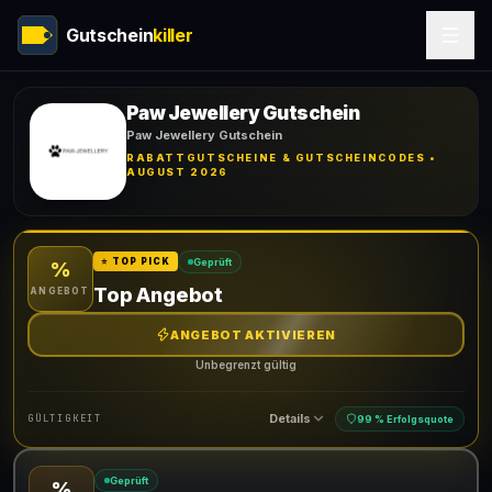
Gutschein
killer
Paw Jewellery Gutschein
Paw Jewellery Gutschein
RABATTGUTSCHEINE & GUTSCHEINCODES •
AUGUST 2026
Geprüft
⭐ TOP PICK
%
Top Angebot
ANGEBOT
ANGEBOT AKTIVIEREN
Unbegrenzt gültig
Details
GÜLTIGKEIT
99 % Erfolgsquote
Geprüft
%