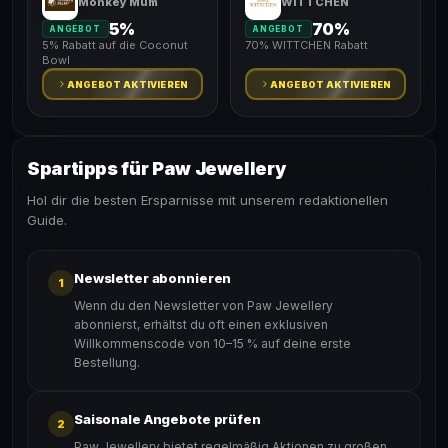
Monkey Mum
WITTCHEN
5%
70%
ANGEBOT
ANGEBOT
5% Rabatt auf die Coconut
70% WITTCHEN Rabatt
Bowl
ANGEBOT AKTIVIEREN
ANGEBOT AKTIVIEREN
Spartipps für Paw Jewellery
Hol dir die besten Ersparnisse mit unserem redaktionellen
Guide.
Newsletter abonnieren
1
Wenn du den Newsletter von Paw Jewellery
abonnierst, erhältst du oft einen exklusiven
Willkommenscode von 10–15 % auf deine erste
Bestellung.
Saisonale Angebote prüfen
2
Paw Jewellery bietet regelmäßig Aktionen zu großen