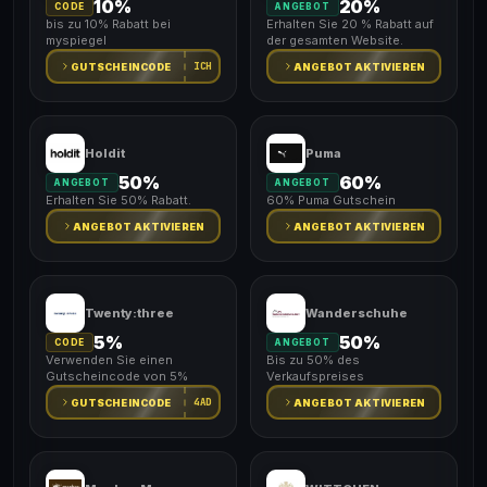
10%
20%
CODE
ANGEBOT
bis zu 10% Rabatt bei
Erhalten Sie 20 % Rabatt auf
myspiegel
der gesamten Website.
ICH
GUTSCHEINCODE
ANGEBOT AKTIVIEREN
Holdit
Puma
50%
60%
ANGEBOT
ANGEBOT
Erhalten Sie 50% Rabatt.
60% Puma Gutschein
ANGEBOT AKTIVIEREN
ANGEBOT AKTIVIEREN
Twenty:three
Wanderschuhe
5%
50%
CODE
ANGEBOT
Verwenden Sie einen
Bis zu 50% des
Gutscheincode von 5%
Verkaufspreises
4AD
GUTSCHEINCODE
ANGEBOT AKTIVIEREN