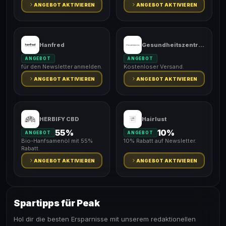
Versand.
ANGEBOT AKTIVIEREN
ANGEBOT AKTIVIEREN
Hanfred
Gesundheitszentrale
ANGEBOT
ANGEBOT
für den Newsletter anmelden.
Kostenloser Versand.
ANGEBOT AKTIVIEREN
ANGEBOT AKTIVIEREN
HERBIFY CBD
Hairlust
55%
10%
ANGEBOT
ANGEBOT
Bio-Hanfsamenöl mit 55%
10% Rabatt auf Newsletter.
Rabatt.
ANGEBOT AKTIVIEREN
ANGEBOT AKTIVIEREN
Spartipps für Peak
Hol dir die besten Ersparnisse mit unserem redaktionellen