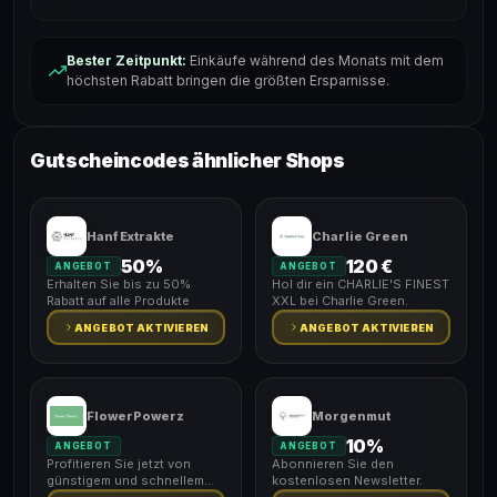
Bester Zeitpunkt:
Einkäufe während des Monats mit dem
höchsten Rabatt bringen die größten Ersparnisse.
Gutscheincodes ähnlicher Shops
Hanf Extrakte
Charlie Green
50%
120 €
ANGEBOT
ANGEBOT
Erhalten Sie bis zu 50%
Hol dir ein CHARLIE'S FINEST
Rabatt auf alle Produkte
XXL bei Charlie Green.
ANGEBOT AKTIVIEREN
ANGEBOT AKTIVIEREN
FlowerPowerz
Morgenmut
10%
ANGEBOT
ANGEBOT
Profitieren Sie jetzt von
Abonnieren Sie den
günstigem und schnellem
kostenlosen Newsletter.