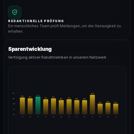
REDAKTIONELLE PRÜFUNG
Ein menschliches Team prüft Meldungen, um die Genauigkeit zu
erhalten.
Sparentwicklung
Verfolgung aktiver Rabattmetriken in unserem Netzwerk
24%
22
%
20
%
19
%
18
%
18
%
17
%
17
%
18%
16
%
16
%
16
%
13
%
12
%
12
%
12%
6%
0%
Apr
Mai
Jun
Jul
Aug
Sep
Okt
Nov
Dez
Jan
Feb
Mär
Apr