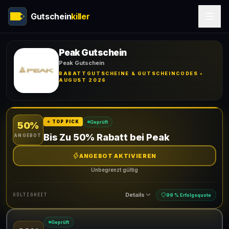
Gutschein
killer
Peak Gutschein
Peak Gutschein
RABATTGUTSCHEINE & GUTSCHEINCODES •
AUGUST 2026
Geprüft
⭐ TOP PICK
50%
Bis Zu 50% Rabatt bei Peak
ANGEBOT
ANGEBOT AKTIVIEREN
Unbegrenzt gültig
Details
GÜLTIGKEIT
99 % Erfolgsquote
Geprüft