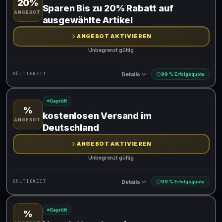
20%
Gültig für teilnehmende Produkte
Sparen Bis zu 20% Rabatt auf
ANGEBOT
ausgewählte Artikel
ANGEBOT AKTIVIEREN
Unbegrenzt gültig
Details
GÜLTIGKEIT
99 % Erfolgsquote
Geprüft
%
Gültig für teilnehmende Produkte
kostenlosen Versand im
ANGEBOT
Deutschland
ANGEBOT AKTIVIEREN
Unbegrenzt gültig
Details
GÜLTIGKEIT
99 % Erfolgsquote
Geprüft
%
Gültig für teilnehmende Produkte