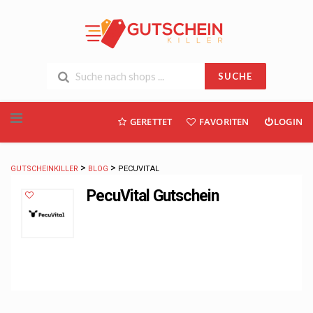
SUCHE
Skip
GERETTET
FAVORITEN
LOGIN
to
content
>
>
GUTSCHEINKILLER
BLOG
PECUVITAL
PecuVital Gutschein