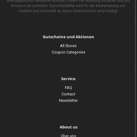
Werbegebühren verdienen können, indem sie Werbung schalten und auf
Amazon.de verlinken. Gutscheinkiller wird für die Weiterleitung von
Verkehr und Geschäft an diese Unternehmen entschädigt.
Gutscheine und Aktionen
All Stores
Coupon Categories
Service
FAQ
Contact
Newsletter
About us
Über uns