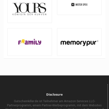
Disclosure
Gutscheinkiller.de ist Teilnehmer am Amazon Services LLC-
Partnerprogramm, einem Partner-Werbeprogramm, mit dem Websites