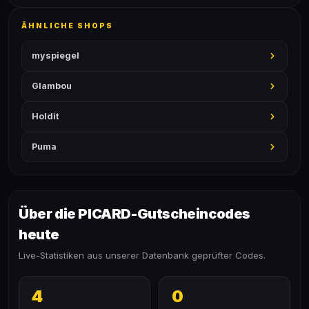
ÄHNLICHE SHOPS
myspiegel
Glambou
Holdit
Puma
Über die PICARD-Gutscheincodes
heute
Live-Statistiken aus unserer Datenbank geprüfter Codes.
4
0