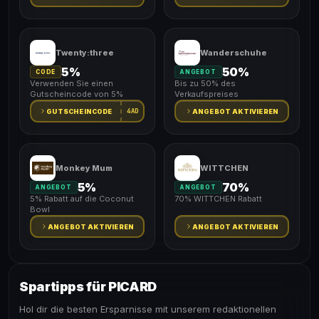
Twenty:three
Wanderschuhe
5%
50%
CODE
ANGEBOT
Verwenden Sie einen
Bis zu 50% des
Gutscheincode von 5%
Verkaufspreises
4AD
GUTSCHEINCODE
ANGEBOT AKTIVIEREN
Monkey Mum
WITTCHEN
5%
70%
ANGEBOT
ANGEBOT
5% Rabatt auf die Coconut
70% WITTCHEN Rabatt
Bowl
ANGEBOT AKTIVIEREN
ANGEBOT AKTIVIEREN
Spartipps für PICARD
Hol dir die besten Ersparnisse mit unserem redaktionellen