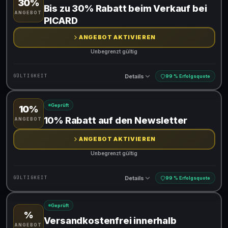
30%
Gültig für teilnehmende Produkte
Bis zu 30% Rabatt beim Verkauf bei
ANGEBOT
PICARD
ANGEBOT AKTIVIEREN
Unbegrenzt gültig
Details
GÜLTIGKEIT
99 % Erfolgsquote
Geprüft
10%
Gültig für teilnehmende Produkte
10% Rabatt auf den Newsletter
ANGEBOT
ANGEBOT AKTIVIEREN
Unbegrenzt gültig
Details
GÜLTIGKEIT
99 % Erfolgsquote
Geprüft
%
Gültig für teilnehmende Produkte
Versandkostenfrei innerhalb
ANGEBOT