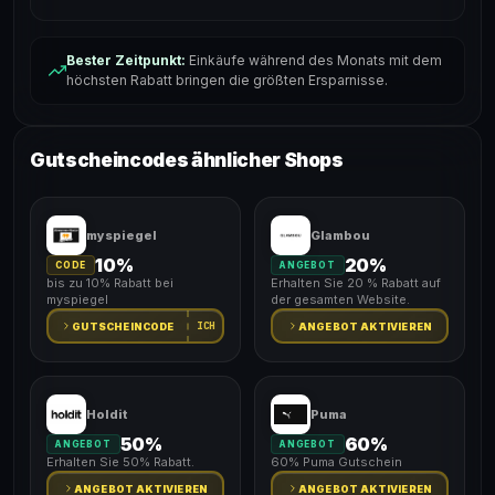
Bester Zeitpunkt:
Einkäufe während des Monats mit dem
höchsten Rabatt bringen die größten Ersparnisse.
Gutscheincodes ähnlicher Shops
myspiegel
Glambou
10%
20%
CODE
ANGEBOT
bis zu 10% Rabatt bei
Erhalten Sie 20 % Rabatt auf
myspiegel
der gesamten Website.
ICH
GUTSCHEINCODE
ANGEBOT AKTIVIEREN
Holdit
Puma
50%
60%
ANGEBOT
ANGEBOT
Erhalten Sie 50% Rabatt.
60% Puma Gutschein
ANGEBOT AKTIVIEREN
ANGEBOT AKTIVIEREN