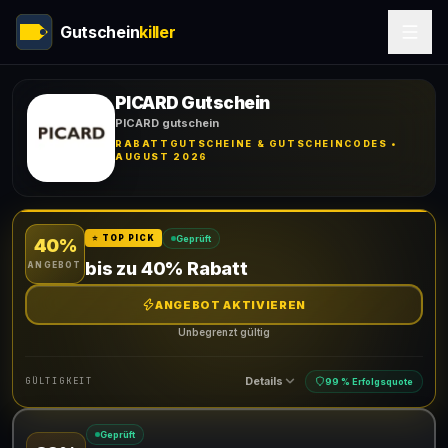
Gutschein
killer
PICARD Gutschein
PICARD gutschein
RABATTGUTSCHEINE & GUTSCHEINCODES •
AUGUST 2026
Geprüft
⭐ TOP PICK
40%
bis zu 40% Rabatt
ANGEBOT
ANGEBOT AKTIVIEREN
Unbegrenzt gültig
Details
GÜLTIGKEIT
99 % Erfolgsquote
Geprüft