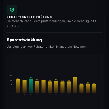
REDAKTIONELLE PRÜFUNG
Ein menschliches Team prüft Meldungen, um die Genauigkeit zu
erhalten.
Sparentwicklung
Verfolgung aktiver Rabattmetriken in unserem Netzwerk
24%
22
%
20
%
19
%
18
%
18
%
17
%
17
%
18%
16
%
16
%
16
%
13
%
12
%
12
%
12%
6%
0%
Apr
Mai
Jun
Jul
Aug
Sep
Okt
Nov
Dez
Jan
Feb
Mär
Apr