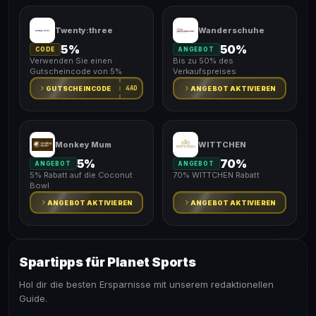
Twenty:three
Wanderschuhe
5%
50%
CODE
ANGEBOT
Verwenden Sie einen
Bis zu 50% des
Gutscheincode von 5%
Verkaufspreises
4AD
GUTSCHEINCODE
ANGEBOT AKTIVIEREN
Monkey Mum
WITTCHEN
5%
70%
ANGEBOT
ANGEBOT
5% Rabatt auf die Coconut
70% WITTCHEN Rabatt
Bowl
ANGEBOT AKTIVIEREN
ANGEBOT AKTIVIEREN
Spartipps für Planet Sports
Hol dir die besten Ersparnisse mit unserem redaktionellen
Guide.