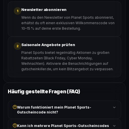
Newsletter abonnieren
1
Wenn du den Newsletter von Planet Sports abonnierst,
erhältst du oft einen exklusiven Willkommenscode von
10–15 % auf deine erste Bestellung.
Saisonale Angebote prüfen
2
Planet Sports bietet regelmäßig Aktionen zu großen
Rabattzeiten (Black Friday, Cyber Monday,
Weihnachten). Aktiviere die Benachrichtigungen auf
gutscheinkiller.de, um kein Blitzangebot zu verpassen.
Häufig gestellte Fragen (FAQ)
Warum funktioniert mein Planet Sports-
Gutscheincode nicht?
Prüfe, ob der erforderliche Mindestbestellwert erreicht
Kann ich mehrere Planet Sports-Gutscheincodes
ist und ob der Code nicht für bereits reduzierte Artikel