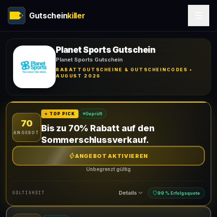
Gutschein
killer
Planet Sports Gutschein
Planet Sports Gutschein
RABATTGUTSCHEINE & GUTSCHEINCODES •
AUGUST 2026
Geprüft
⭐ TOP PICK
70
Bis zu 70% Rabatt auf den
ANGEBOT
Sommerschlussverkauf.
ANGEBOT AKTIVIEREN
Unbegrenzt gültig
Details
GÜLTIGKEIT
99 % Erfolgsquote