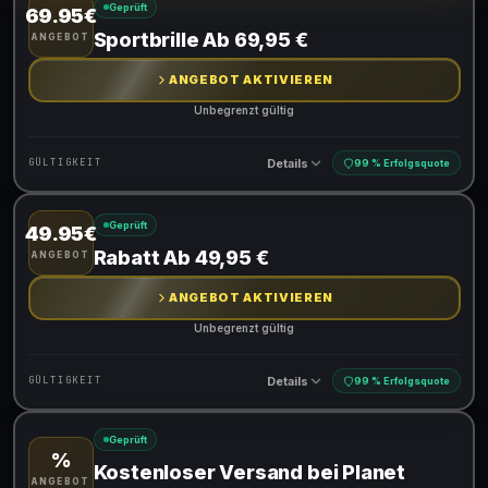
Geprüft
69.95€
Gültig für teilnehmende Produkte
Sportbrille Ab 69,95 €
ANGEBOT
ANGEBOT AKTIVIEREN
Unbegrenzt gültig
Details
GÜLTIGKEIT
99 % Erfolgsquote
Geprüft
49.95€
Gültig für teilnehmende Produkte
Rabatt Ab 49,95 €
ANGEBOT
ANGEBOT AKTIVIEREN
Unbegrenzt gültig
Details
GÜLTIGKEIT
99 % Erfolgsquote
Geprüft
%
Gültig für teilnehmende Produkte
Kostenloser Versand bei Planet
ANGEBOT