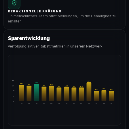
REDAKTIONELLE PRÜFUNG
Ein menschliches Team prüft Meldungen, um die Genauigkeit zu
erhalten.
Sparentwicklung
Verfolgung aktiver Rabattmetriken in unserem Netzwerk
24%
22
%
20
%
19
%
18
%
18
%
17
%
17
%
18%
16
%
16
%
16
%
13
%
12
%
12
%
12%
6%
0%
Apr
Mai
Jun
Jul
Aug
Sep
Okt
Nov
Dez
Jan
Feb
Mär
Apr