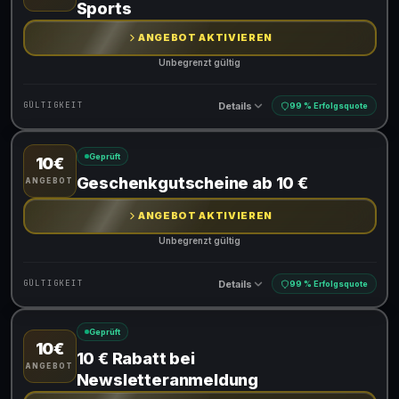
Sports
ANGEBOT AKTIVIEREN
Unbegrenzt gültig
Details
GÜLTIGKEIT
99 % Erfolgsquote
Geprüft
10€
Gültig für teilnehmende Produkte
Geschenkgutscheine ab 10 €
ANGEBOT
ANGEBOT AKTIVIEREN
Unbegrenzt gültig
Details
GÜLTIGKEIT
99 % Erfolgsquote
Geprüft
10€
Gültig für teilnehmende Produkte
10 € Rabatt bei
ANGEBOT
Newsletteranmeldung