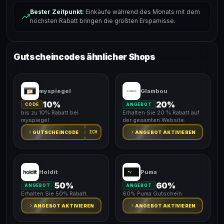
Bester Zeitpunkt:
Einkäufe während des Monats mit dem
höchsten Rabatt bringen die größten Ersparnisse.
Gutscheincodes ähnlicher Shops
myspiegel
Glambou
10%
20%
CODE
ANGEBOT
bis zu 10% Rabatt bei
Erhalten Sie 20 % Rabatt auf
myspiegel
der gesamten Website.
ICH
GUTSCHEINCODE
ANGEBOT AKTIVIEREN
Holdit
Puma
50%
60%
ANGEBOT
ANGEBOT
Erhalten Sie 50% Rabatt.
60% Puma Gutschein
ANGEBOT AKTIVIEREN
ANGEBOT AKTIVIEREN