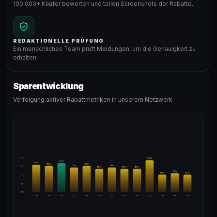
100.000+ Käufer bewerten und teilen Screenshots der Rabatte.
REDAKTIONELLE PRÜFUNG
Ein menschliches Team prüft Meldungen, um die Genauigkeit zu
erhalten.
Sparentwicklung
Verfolgung aktiver Rabattmetriken in unserem Netzwerk
24%
22
%
20
%
19
%
18
%
18
%
17
%
17
%
18%
16
%
16
%
16
%
13
%
12
%
12
%
12%
6%
0%
Apr
Mai
Jun
Jul
Aug
Sep
Okt
Nov
Dez
Jan
Feb
Mär
Apr