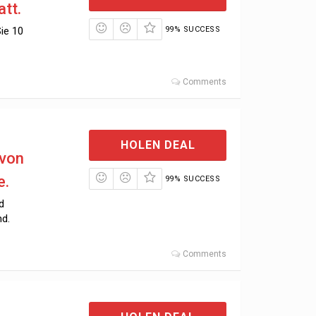
att.
Sie 10
99% SUCCESS
Comments
HOLEN DEAL
 von
e.
99% SUCCESS
d
nd.
Comments