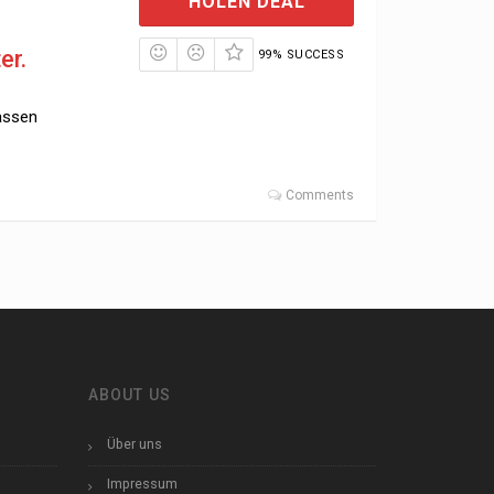
HOLEN DEAL
er.
99% SUCCESS
assen
Comments
ABOUT US
Über uns
Impressum