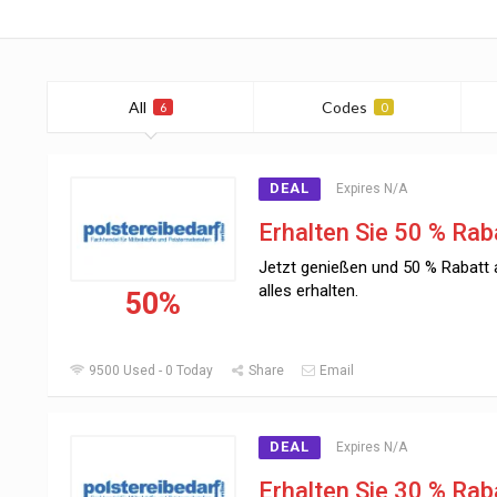
All
Codes
6
0
DEAL
Expires N/A
Erhalten Sie 50 % Rab
Jetzt genießen und 50 % Rabatt 
alles erhalten.
50%
9500 Used - 0 Today
Share
Email
DEAL
Expires N/A
Erhalten Sie 30 % Rab