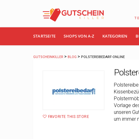
T
Skip
STARTSEITE
SHOPS VON A-Z
KATEGORIEN
B
to
content
>
>
GUTSCHEINKILLER
BLOG
POLSTEREIBEDARF-ONLINE
Polster
Polstereibe
Kissenbezüg
Polstermöbe
Vorlage des
unseren Gut
FAVORITE THIS STORE
um immer me