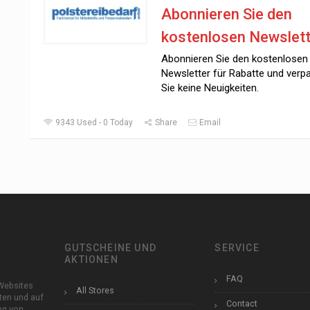
Abonnieren Sie den
kostenlosen Newslett
Abonnieren Sie den kostenlosen
Newsletter für Rabatte und verp
Sie keine Neuigkeiten.
9343 Used - 0 Today
Share
Email
GUTSCHEINE UND
SERVICE
AKTIONEN
FAQ
Websites
All Stores
ten und auf
Contact
ung von