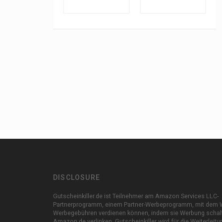
DISCLOSURE
Gutscheinkiller.de ist Teilnehmer am Amazon Services LLC-
Partnerprogramm, einem Partner-Werbeprogramm, mit dem 
Werbegebühren verdienen können, indem sie Werbung schal
Amazon.de verlinken. Gutscheinkiller wird für die Weiterleit