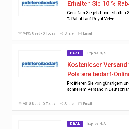
Erhalten Sie 10 % Rab
Genießen Sie jetzt und erhalten 
% Rabatt auf Royal Velvet.
9495 Used - 0 Today
Share
Email
DEAL
Expires N/A
Kostenloser Versand
Polstereibedarf-Onlin
Profitieren Sie von günstigem un
schnellem Versand in Deutschla
9518 Used - 0 Today
Share
Email
DEAL
Expires N/A