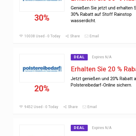
Genießen Sie jetzt und erhalten S
30% Rabatt auf Stoff Rainstop
30%
wasserdicht.
10038 Used - 0 Today
Share
Email
DEAL
Expires N/A
Erhalten Sie 20 % Rab
Jetzt genießen und 20% Rabatt 
Polstereibedarf-Online sichern.
20%
9452 Used - 0 Today
Share
Email
DEAL
Expires N/A