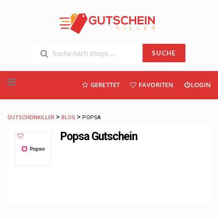
SUCHE
Skip
GERETTET
FAVORITEN
LOGIN
to
content
>
>
GUTSCHEINKILLER
BLOG
POPSA
Popsa Gutschein