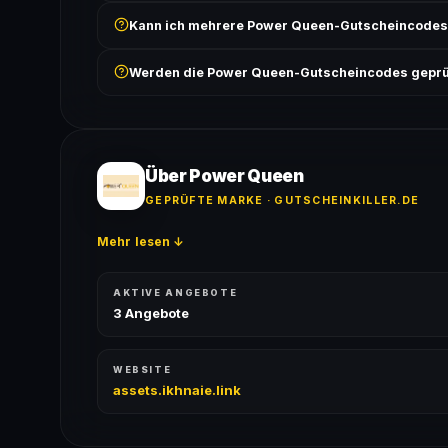
Prüfe, ob der erforderliche Mindestbestellwert erreicht
Kann ich mehrere Power Queen-Gutscheincodes
Bedingungen findest du unter „Details".
In der Regel wird nur ein Gutscheincode pro Bestell
Werden die Power Queen-Gutscheincodes geprü
ausgeschlossen, sofern die Angebotsbedingungen 
Ja! Jeder Code wird automatisch von unseren Bots g
bei jedem Angebot angezeigt.
Über Power Queen
GEPRÜFTE MARKE · GUTSCHEINKILLER.DE
Mehr lesen ↓
AKTIVE ANGEBOTE
3 Angebote
WEBSITE
assets.ikhnaie.link