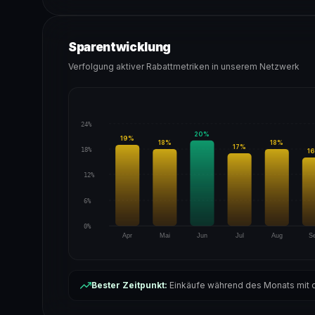
Sparentwicklung
Verfolgung aktiver Rabattmetriken in unserem Netzwerk
24%
20
%
19
%
18
%
18
%
17
%
18%
16
12%
6%
0%
Apr
Mai
Jun
Jul
Aug
S
Bester Zeitpunkt:
Einkäufe während des Monats mit d