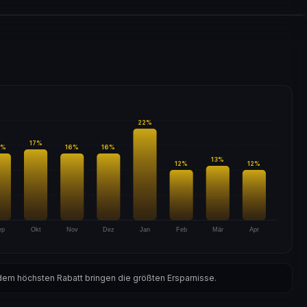
22
%
17
%
%
16
%
16
%
13
%
12
%
12
%
ep
Okt
Nov
Dez
Jan
Feb
Mär
Apr
em höchsten Rabatt bringen die größten Ersparnisse.