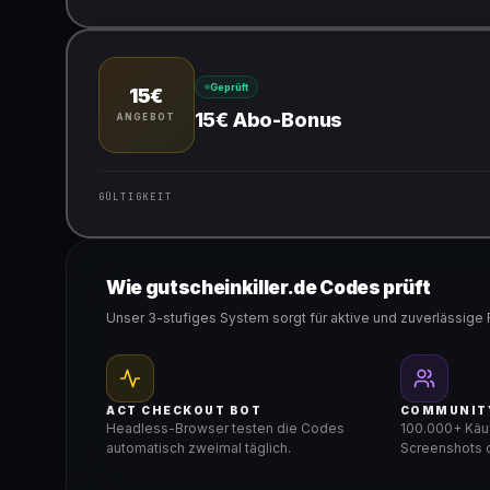
Gültig für teilnehmende Produkte
Geprüft
15€
15€ Abo-Bonus
ANGEBOT
GÜLTIGKEIT
Gültig für teilnehmende Produkte
Wie gutscheinkiller.de Codes prüft
Unser 3-stufiges System sorgt für aktive und zuverlässige 
ACT CHECKOUT BOT
COMMUNIT
Headless-Browser testen die Codes
100.000+ Käuf
automatisch zweimal täglich.
Screenshots d