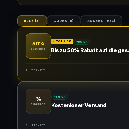
ALLE
(
3
)
CODES
(
0
)
ANGEBOTE
(
3
)
Geprüft
⭐ TOP PICK
50%
Bis zu 50% Rabatt auf die ges
ANGEBOT
GÜLTIGKEIT
Gültig für teilnehmende Produkte
Geprüft
%
Kostenloser Versand
ANGEBOT
GÜLTIGKEIT