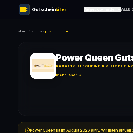
Gutschein
killer
Angebote finden
ALLE 
start
shops
power queen
Power Queen Gut
RABATTGUTSCHEINE & GUTSCHEINC
Mehr lesen ↓
Power Queen ist im August 2026 aktiv. Wir listen aktue