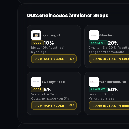
Gutscheincodes ähnlicher Shops
myspiegel
Glambou
10%
20%
CODE
ANGEBOT
bis zu 10% Rabatt bei
Erhalten Sie 20 % Rabatt 
myspiegel
der gesamten Website.
ICH
GUTSCHEINCODE
ANGEBOT AKTIVIERE
Twenty:three
Wanderschuhe
5%
50%
CODE
ANGEBOT
Verwenden Sie einen
Bis zu 50% des
Gutscheincode von 5%
Verkaufspreises
4AD
GUTSCHEINCODE
ANGEBOT AKTIVIERE