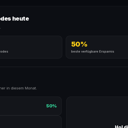
odes heute
.
50%
Codes
beste verfügbare Ersparnis
er in diesem Monat.
50%
Hol d