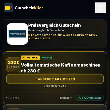
Gutschein
killer
Preisvergleich Gutschein
Preisvergleich Gutschein
RABATTGUTSCHEINE & GUTSCHEINCODES •
AUGUST 2026
Geprüft
⭐ TOP PICK
230€
Vollautomatische Kaffeemaschinen
ANGEBOT
ab 230 €.
ANGEBOT AKTIVIEREN
Unbegrenzt gültig
Details
GÜLTIGKEIT
99 % Erfolgsquote