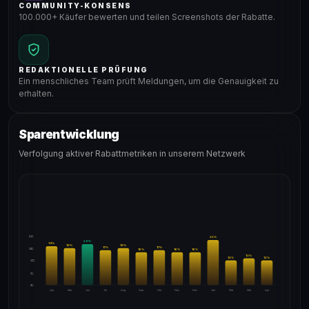
COMMUNITY-KONSENS
100.000+ Käufer bewerten und teilen Screenshots der Rabatte.
REDAKTIONELLE PRÜFUNG
Ein menschliches Team prüft Meldungen, um die Genauigkeit zu
erhalten.
Sparentwicklung
Verfolgung aktiver Rabattmetriken in unserem Netzwerk
24%
22
%
20
%
19
%
18
%
18
%
17
%
17
%
18%
16
%
16
%
16
%
13
%
12
%
12
%
12%
6%
0%
Apr
Mai
Jun
Jul
Aug
Sep
Okt
Nov
Dez
Jan
Feb
Mär
Apr