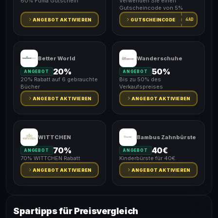
60% Puma Gutschein
Verwenden Sie einen
Gutscheincode von 5%
4AD
ANGEBOT AKTIVIEREN
GUTSCHEINCODE
Better World
Wanderschuhe
20%
50%
ANGEBOT
ANGEBOT
20% Rabatt auf 6 gebrauchte
Bis zu 50% des
Bücher
Verkaufspreises
ANGEBOT AKTIVIEREN
ANGEBOT AKTIVIEREN
WITTCHEN
Bambus Zahnbürste
70%
40€
ANGEBOT
ANGEBOT
70% WITTCHEN Rabatt
Kinderbürste für 40€.
ANGEBOT AKTIVIEREN
ANGEBOT AKTIVIEREN
Spartipps für Preisvergleich