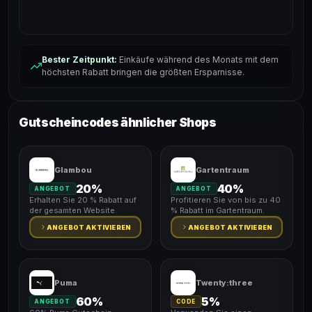
Bester Zeitpunkt:
Einkäufe während des Monats mit dem
höchsten Rabatt bringen die größten Ersparnisse.
Gutscheincodes ähnlicher Shops
Glambou
Gartentraum
20%
40%
ANGEBOT
ANGEBOT
Erhalten Sie 20 % Rabatt auf
Profitieren Sie von bis zu 40
der gesamten Website.
% Rabatt im Gartentraum.
ANGEBOT AKTIVIEREN
ANGEBOT AKTIVIEREN
Puma
Twenty:three
60%
5%
ANGEBOT
CODE