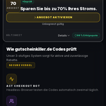
Geprüft
70
Gültig für teilnehmende Produkte
Sparen Sie bis zu 70% Ihres Stroms.
ANGEBOT
ANGEBOT AKTIVIEREN
Unbegrenzt gültig
Details
GÜLTIGKEIT
99 % Erfolgsquote
Wie gutscheinkiller.de Codes prüft
Gültig für teilnehmende Produkte
Unser 3-stufiges System sorgt für aktive und zuverlässige
Rabatte.
SECURE VESSEL
ACT CHECKOUT BOT
Headless-Browser testen die Codes automatisch zweimal täglich.