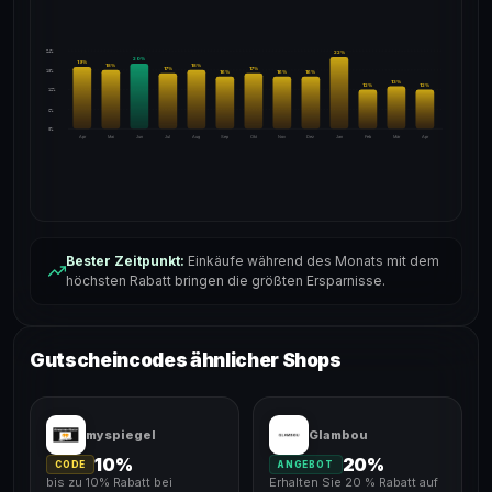
24%
22
%
20
%
19
%
18
%
18
%
17
%
17
%
18%
16
%
16
%
16
%
13
%
12
%
12
%
12%
6%
0%
Apr
Mai
Jun
Jul
Aug
Sep
Okt
Nov
Dez
Jan
Feb
Mär
Apr
Bester Zeitpunkt:
Einkäufe während des Monats mit dem
höchsten Rabatt bringen die größten Ersparnisse.
Gutscheincodes ähnlicher Shops
myspiegel
Glambou
10%
20%
CODE
ANGEBOT
bis zu 10% Rabatt bei
Erhalten Sie 20 % Rabatt auf