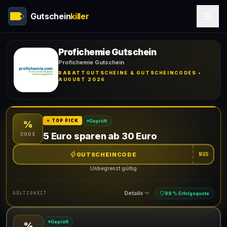
Gutschein
killer
Profichemie Gutschein
Profichemie Gutschein
RABATTGUTSCHEINE & GUTSCHEINCODES •
AUGUST 2026
Geprüft
⭐ TOP PICK
%
5 Euro sparen ab 30 Euro
CODE
GUTSCHEINCODE
NG5
Unbegrenzt gültig
Details
GÜLTIGKEIT
99 % Erfolgsquote
Geprüft
%