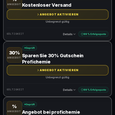
Gültig für teilnehmende Produkte
Kostenloser Versand
ANGEBOT
Gib den Code an der Kasse ein, um den Rabatt zu erhalten
ANGEBOT AKTIVIEREN
Unbegrenzt gültig
Details
GÜLTIGKEIT
99 % Erfolgsquote
Geprüft
30%
Gültig für teilnehmende Produkte
Sparen Sie 30% Gutschein
ANGEBOT
Profichemie
ANGEBOT AKTIVIEREN
Unbegrenzt gültig
Details
GÜLTIGKEIT
99 % Erfolgsquote
Geprüft
%
Gültig für teilnehmende Produkte
Angebot bei profichemie
ANGEBOT