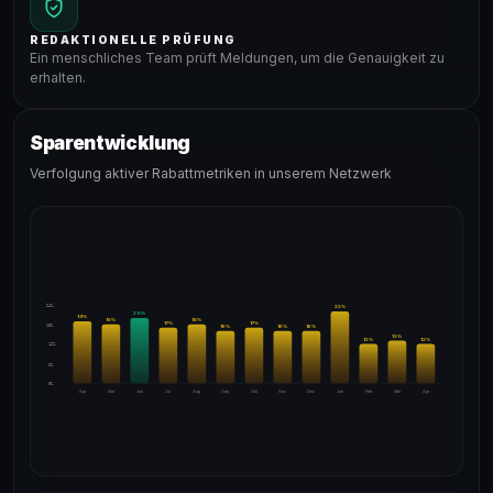
REDAKTIONELLE PRÜFUNG
Ein menschliches Team prüft Meldungen, um die Genauigkeit zu
erhalten.
Sparentwicklung
Verfolgung aktiver Rabattmetriken in unserem Netzwerk
24%
22
%
20
%
19
%
18
%
18
%
17
%
17
%
18%
16
%
16
%
16
%
13
%
12
%
12
%
12%
6%
0%
Apr
Mai
Jun
Jul
Aug
Sep
Okt
Nov
Dez
Jan
Feb
Mär
Apr