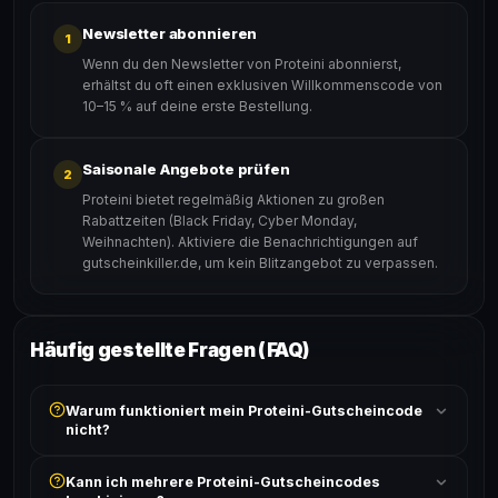
Newsletter abonnieren
1
Wenn du den Newsletter von Proteini abonnierst,
erhältst du oft einen exklusiven Willkommenscode von
10–15 % auf deine erste Bestellung.
Saisonale Angebote prüfen
2
Proteini bietet regelmäßig Aktionen zu großen
Rabattzeiten (Black Friday, Cyber Monday,
Weihnachten). Aktiviere die Benachrichtigungen auf
gutscheinkiller.de, um kein Blitzangebot zu verpassen.
Häufig gestellte Fragen (FAQ)
Warum funktioniert mein Proteini-Gutscheincode
nicht?
Prüfe, ob der erforderliche Mindestbestellwert erreicht
Kann ich mehrere Proteini-Gutscheincodes
ist und ob der Code nicht für bereits reduzierte Artikel