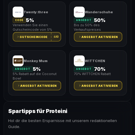
Twenty:three
Wanderschuhe
5%
50%
CODE
ANGEBOT
Verwenden Sie einen
Bis zu 50% des
Gutscheincode von 5%
Verkaufspreises
4AD
GUTSCHEINCODE
ANGEBOT AKTIVIEREN
Monkey Mum
WITTCHEN
5%
70%
ANGEBOT
ANGEBOT
5% Rabatt auf die Coconut
70% WITTCHEN Rabatt
Bowl
ANGEBOT AKTIVIEREN
ANGEBOT AKTIVIEREN
Spartipps für Proteini
Hol dir die besten Ersparnisse mit unserem redaktionellen
Guide.