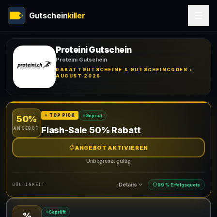
Gutschein
killer
Proteini Gutschein
Proteini Gutschein
RABATTGUTSCHEINE & GUTSCHEINCODES •
AUGUST 2026
Geprüft
⭐ TOP PICK
50%
Flash-Sale 50% Rabatt
ANGEBOT
ANGEBOT AKTIVIEREN
Unbegrenzt gültig
Details
GÜLTIGKEIT
99 % Erfolgsquote
Geprüft
%