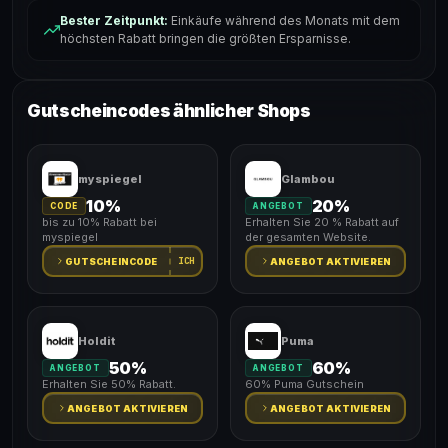
Bester Zeitpunkt:
Einkäufe während des Monats mit dem
höchsten Rabatt bringen die größten Ersparnisse.
Gutscheincodes ähnlicher Shops
myspiegel
Glambou
10%
20%
CODE
ANGEBOT
bis zu 10% Rabatt bei
Erhalten Sie 20 % Rabatt auf
myspiegel
der gesamten Website.
ICH
GUTSCHEINCODE
ANGEBOT AKTIVIEREN
Holdit
Puma
50%
60%
ANGEBOT
ANGEBOT
Erhalten Sie 50% Rabatt.
60% Puma Gutschein
ANGEBOT AKTIVIEREN
ANGEBOT AKTIVIEREN