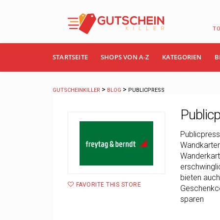
T
Skip
STARTSEITE
SHOPS VON A-Z
KATEGORIEN
B
to
content
>
>
GUTSCHEINKILLER
BLOG
PUBLICPRESS
Public
Publicpress
Wandkarten,
Wanderkarte
erschwingli
bieten auch
FAVORITE THIS STORE
Geschenkco
sparen