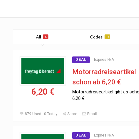
All
Codes
4
0
DEAL
Expires N/A
Motorradreiseartikel
schon ab 6,20 €
6,20 €
Motorradreiseartikel gibt es sch
6,20 €
879 Used - 0 Today
Share
Email
DEAL
Expires N/A