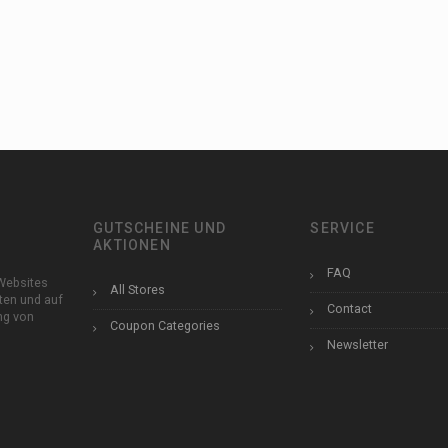
GUTSCHEINE UND
SERVICE
AKTIONEN
FAQ
Websites
All Stores
ten und auf
Contact
ung von
Coupon Categories
Newsletter