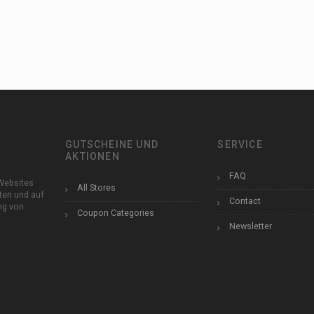
GUTSCHEINE UND
SERVICE
AKTIONEN
FAQ
Websites
All Stores
ten und auf
Contact
ung von
Coupon Categories
Newsletter