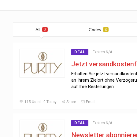
All
Codes
2
0
DEAL
Expires N/A
Jetzt versandkostenf
Erhalten Sie jetzt versandkostenf
an Ihrem Zielort ohne Verzöger
auf Ihre Bestellungen.
115 Used - 0 Today
Share
Email
DEAL
Expires N/A
Newsletter abonniere