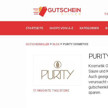
T
Skip
STARTSEITE
SHOPS VON A-Z
KATEGORIEN
B
to
content
>
>
GUTSCHEINKILLER
BLOG
PURITY COSMETICS
PURITY
Kosmetik On
Säure und K
Auch geeign
verursacht 
gutscheinki
FAVORITE THIS STORE
sparen.