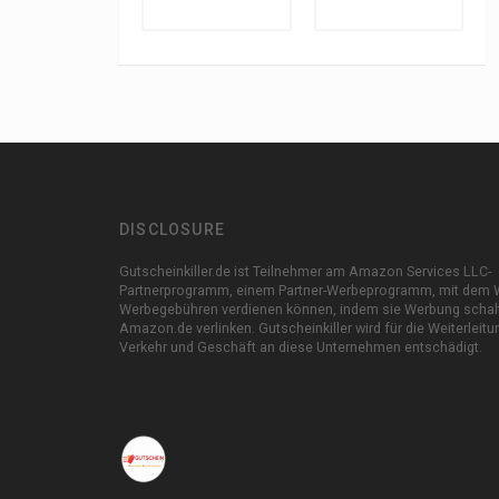
DISCLOSURE
Gutscheinkiller.de ist Teilnehmer am Amazon Services LLC-
Partnerprogramm, einem Partner-Werbeprogramm, mit dem 
Werbegebühren verdienen können, indem sie Werbung schal
Amazon.de verlinken. Gutscheinkiller wird für die Weiterleit
Verkehr und Geschäft an diese Unternehmen entschädigt.