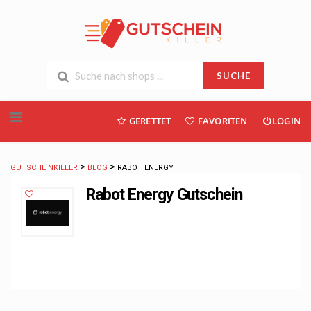
SUCHE
Skip
GERETTET
FAVORITEN
LOGIN
to
content
>
>
GUTSCHEINKILLER
BLOG
RABOT ENERGY
Rabot Energy Gutschein