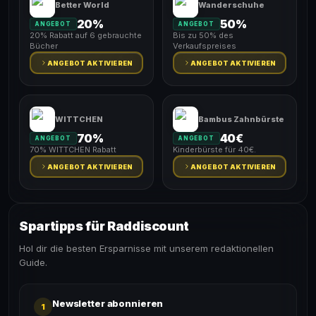
Better World
Wanderschuhe
20%
50%
ANGEBOT
ANGEBOT
20% Rabatt auf 6 gebrauchte
Bis zu 50% des
Bücher
Verkaufspreises
ANGEBOT AKTIVIEREN
ANGEBOT AKTIVIEREN
WITTCHEN
Bambus Zahnbürste
70%
40€
ANGEBOT
ANGEBOT
70% WITTCHEN Rabatt
Kinderbürste für 40€.
ANGEBOT AKTIVIEREN
ANGEBOT AKTIVIEREN
Spartipps für Raddiscount
Hol dir die besten Ersparnisse mit unserem redaktionellen
Guide.
Newsletter abonnieren
1