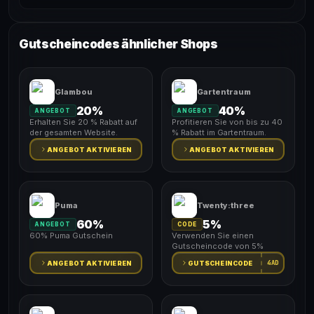
Gutscheincodes ähnlicher Shops
Glambou
Gartentraum
20%
40%
ANGEBOT
ANGEBOT
Erhalten Sie 20 % Rabatt auf
Profitieren Sie von bis zu 40
der gesamten Website.
% Rabatt im Gartentraum.
ANGEBOT AKTIVIEREN
ANGEBOT AKTIVIEREN
Puma
Twenty:three
60%
5%
ANGEBOT
CODE
60% Puma Gutschein
Verwenden Sie einen
Gutscheincode von 5%
4AD
ANGEBOT AKTIVIEREN
GUTSCHEINCODE