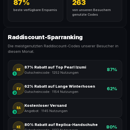
87%
263
beste verfügbare Ersparnis
von unseren Besuchern
genutzte Codes
Raddiscount-Sparranking
Die meistgenutzten Raddiscount-Codes unserer Besucher in
diesem Monat.
87% Rabatt auf Top Pearl Izumi
87%
KE
Gutscheincode
·
1252 Nutzungen
1
62% Rabatt auf Lange Winterhosen
62%
EV
Gutscheincode
·
1154 Nutzungen
2
Kostenloser Versand
RA
Angebot
·
1145 Nutzungen
3
80% Rabatt auf Replica-Handschuhe
80%
KE
Gutscheincode
·
1137 Nutzungen