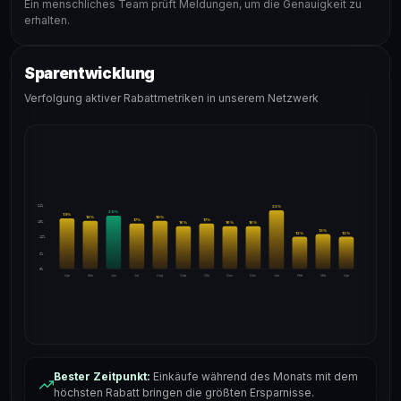
Ein menschliches Team prüft Meldungen, um die Genauigkeit zu
erhalten.
Sparentwicklung
Verfolgung aktiver Rabattmetriken in unserem Netzwerk
24%
22
%
20
%
19
%
18
%
18
%
17
%
17
%
18%
16
%
16
%
16
%
13
%
12
%
12
%
12%
6%
0%
Apr
Mai
Jun
Jul
Aug
Sep
Okt
Nov
Dez
Jan
Feb
Mär
Apr
Bester Zeitpunkt:
Einkäufe während des Monats mit dem
höchsten Rabatt bringen die größten Ersparnisse.