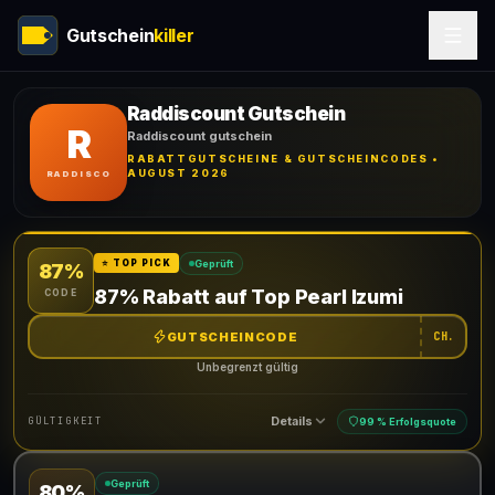
Gutschein
killer
Raddiscount Gutschein
R
Raddiscount gutschein
RABATTGUTSCHEINE & GUTSCHEINCODES •
AUGUST 2026
RADDISCO
Geprüft
⭐ TOP PICK
87%
87% Rabatt auf Top Pearl Izumi
CODE
GUTSCHEINCODE
CH.
Unbegrenzt gültig
Details
GÜLTIGKEIT
99 % Erfolgsquote
Geprüft
80%