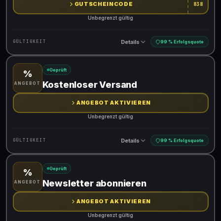
GUTSCHEINCODE
838
Unbegrenzt gültig
Details
GÜLTIGKEIT
99 % Erfolgsquote
Geprüft
%
Gültig für teilnehmende Produkte
Kostenloser Versand
ANGEBOT
Gib den Code an der Kasse ein, um den Rabatt zu erhalten
ANGEBOT AKTIVIEREN
Unbegrenzt gültig
Details
GÜLTIGKEIT
99 % Erfolgsquote
Geprüft
%
Gültig für teilnehmende Produkte
Newsletter abonnieren
ANGEBOT
ANGEBOT AKTIVIEREN
Unbegrenzt gültig