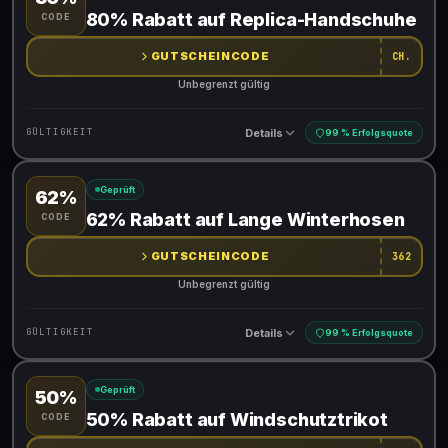
Gültig für teilnehmende Produkte
80% Rabatt auf Replica-Handschuhe
CODE
Gib den Code an der Kasse ein, um den Rabatt zu erhalten
GUTSCHEINCODE
CH.
Unbegrenzt gültig
Details
GÜLTIGKEIT
99 % Erfolgsquote
Geprüft
62%
Gültig für teilnehmende Produkte
62% Rabatt auf Lange Winterhosen
CODE
Gib den Code an der Kasse ein, um den Rabatt zu erhalten
GUTSCHEINCODE
362
Unbegrenzt gültig
Details
GÜLTIGKEIT
99 % Erfolgsquote
Geprüft
50%
Gültig für teilnehmende Produkte
50% Rabatt auf Windschutztrikot
CODE
Gib den Code an der Kasse ein, um den Rabatt zu erhalten