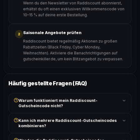
Wenn du den Newsletter von Raddiscount abonnierst,
erhältst du oft einen exklusiven Willkommenscode von
10–15 % auf deine erste Bestellung.
Saisonale Angebote prüfen
2
Raddiscount bietet regelmäßig Aktionen zu großen
Rabattzeiten (Black Friday, Cyber Monday,
Weihnachten). Aktiviere die Benachrichtigungen auf
gutscheinkiller.de, um kein Blitzangebot zu verpassen.
Häufig gestellte Fragen (FAQ)
Warum funktioniert mein Raddiscount-
Gutscheincode nicht?
Prüfe, ob der erforderliche Mindestbestellwert erreicht
Kann ich mehrere Raddiscount-Gutscheincodes
ist und ob der Code nicht für bereits reduzierte Artikel
kombinieren?
gilt. Alle Bedingungen findest du unter „Details".
In der Regel wird nur ein Gutscheincode pro Bestellung