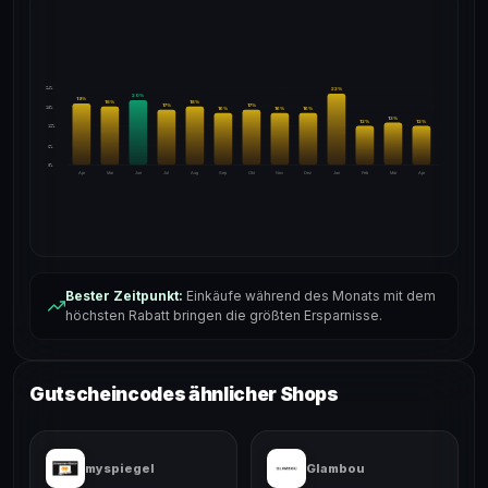
24%
22
%
20
%
19
%
18
%
18
%
17
%
17
%
18%
16
%
16
%
16
%
13
%
12
%
12
%
12%
6%
0%
Apr
Mai
Jun
Jul
Aug
Sep
Okt
Nov
Dez
Jan
Feb
Mär
Apr
Bester Zeitpunkt:
Einkäufe während des Monats mit dem
höchsten Rabatt bringen die größten Ersparnisse.
Gutscheincodes ähnlicher Shops
myspiegel
Glambou