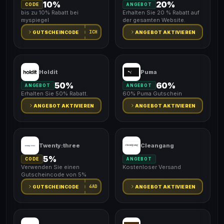
10%
20%
CODE
ANGEBOT
bis zu 10% Rabatt bei
Erhalten Sie 20 % Rabatt auf
myspiegel
der gesamten Website.
ICH
GUTSCHEINCODE
ANGEBOT AKTIVIEREN
Holdit
Puma
50%
60%
ANGEBOT
ANGEBOT
Erhalten Sie 50% Rabatt.
60% Puma Gutschein
ANGEBOT AKTIVIEREN
ANGEBOT AKTIVIEREN
Twenty:three
Cleangang
5%
CODE
ANGEBOT
Verwenden Sie einen
Kostenloser Versand
Gutscheincode von 5%
4AD
GUTSCHEINCODE
ANGEBOT AKTIVIEREN