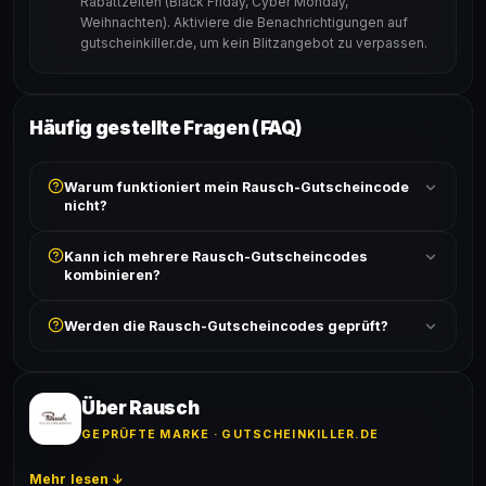
Rabattzeiten (Black Friday, Cyber Monday,
Weihnachten). Aktiviere die Benachrichtigungen auf
gutscheinkiller.de, um kein Blitzangebot zu verpassen.
Häufig gestellte Fragen (FAQ)
Warum funktioniert mein Rausch-Gutscheincode
nicht?
Prüfe, ob der erforderliche Mindestbestellwert erreicht
Kann ich mehrere Rausch-Gutscheincodes
ist und ob der Code nicht für bereits reduzierte Artikel
kombinieren?
gilt. Alle Bedingungen findest du unter „Details".
In der Regel wird nur ein Gutscheincode pro Bestellung
Werden die Rausch-Gutscheincodes geprüft?
akzeptiert. Die Kombination mehrerer Codes ist meist
ausgeschlossen, sofern die Angebotsbedingungen
Ja! Jeder Code wird automatisch von unseren Bots
nichts anderes angeben.
geprüft und von unserer Community bestätigt. Die
Erfolgsquote wird bei jedem Angebot angezeigt.
Über Rausch
GEPRÜFTE MARKE · GUTSCHEINKILLER.DE
Mehr lesen ↓