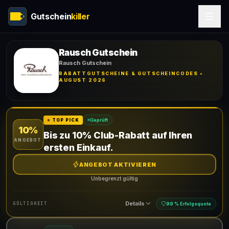
Gutschein
killer
Rausch Gutschein
Rausch Gutschein
RABATTGUTSCHEINE & GUTSCHEINCODES •
AUGUST 2026
Geprüft
⭐ TOP PICK
10%
Bis zu 10% Club-Rabatt auf Ihren
ANGEBOT
ersten Einkauf.
ANGEBOT AKTIVIEREN
Unbegrenzt gültig
Details
GÜLTIGKEIT
99 % Erfolgsquote