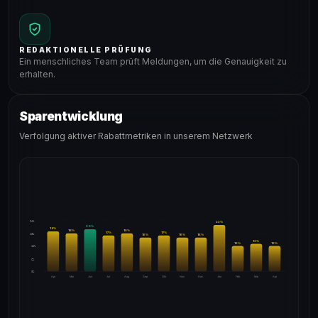
REDAKTIONELLE PRÜFUNG
Ein menschliches Team prüft Meldungen, um die Genauigkeit zu
erhalten.
Sparentwicklung
Verfolgung aktiver Rabattmetriken in unserem Netzwerk
24%
22
%
20
%
19
%
18
%
18
%
17
%
17
%
18%
16
%
16
%
16
%
13
%
12
%
12
%
12%
6%
0%
Apr
Mai
Jun
Jul
Aug
Sep
Okt
Nov
Dez
Jan
Feb
Mär
Apr