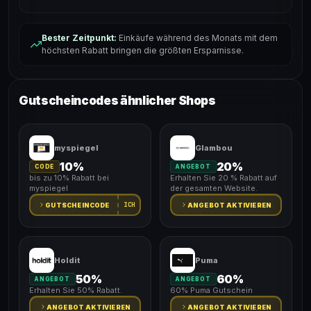
Bester Zeitpunkt:
Einkäufe während des Monats mit dem
höchsten Rabatt bringen die größten Ersparnisse.
Gutscheincodes ähnlicher Shops
myspiegel
Glambou
10%
20%
CODE
ANGEBOT
bis zu 10% Rabatt bei
Erhalten Sie 20 % Rabatt auf
myspiegel
der gesamten Website.
ICH
GUTSCHEINCODE
ANGEBOT AKTIVIEREN
Holdit
Puma
50%
60%
ANGEBOT
ANGEBOT
Erhalten Sie 50% Rabatt.
60% Puma Gutschein
ANGEBOT AKTIVIEREN
ANGEBOT AKTIVIEREN