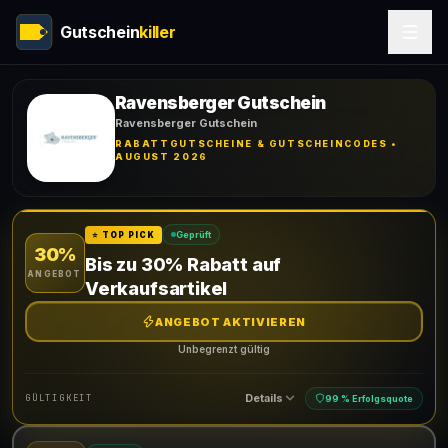
Gutschein
killer
Ravensberger Gutschein
Ravensberger Gutschein
RABATTGUTSCHEINE & GUTSCHEINCODES •
AUGUST 2026
Geprüft
⭐ TOP PICK
30%
Bis zu 30% Rabatt auf
ANGEBOT
Verkaufsartikel
ANGEBOT AKTIVIEREN
Unbegrenzt gültig
Details
GÜLTIGKEIT
99 % Erfolgsquote