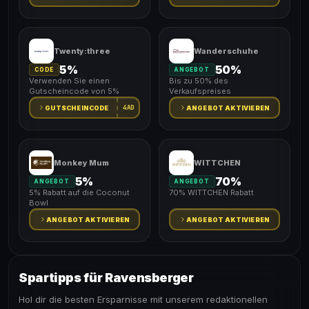
Twenty:three
Wanderschuhe
5%
50%
CODE
ANGEBOT
Verwenden Sie einen
Bis zu 50% des
Gutscheincode von 5%
Verkaufspreises
4AD
GUTSCHEINCODE
ANGEBOT AKTIVIEREN
Monkey Mum
WITTCHEN
5%
70%
ANGEBOT
ANGEBOT
5% Rabatt auf die Coconut
70% WITTCHEN Rabatt
Bowl
ANGEBOT AKTIVIEREN
ANGEBOT AKTIVIEREN
Spartipps für Ravensberger
Hol dir die besten Ersparnisse mit unserem redaktionellen