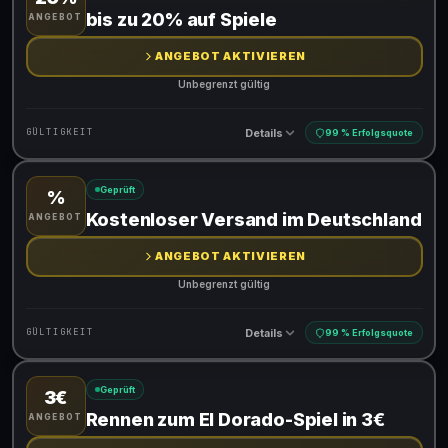
Gültig für teilnehmende Produkte
bis zu 20% auf Spiele
ANGEBOT
ANGEBOT AKTIVIEREN
Unbegrenzt gültig
Details
GÜLTIGKEIT
99 % Erfolgsquote
Geprüft
%
Gültig für teilnehmende Produkte
Kostenloser Versand im Deutschland
ANGEBOT
ANGEBOT AKTIVIEREN
Unbegrenzt gültig
Details
GÜLTIGKEIT
99 % Erfolgsquote
Geprüft
3€
Gültig für teilnehmende Produkte
Rennen zum El Dorado-Spiel in 3€
ANGEBOT