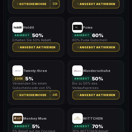
ICH
GUTSCHEINCODE
ANGEBOT AKTIVIEREN
Holdit
Puma
50%
60%
ANGEBOT
ANGEBOT
Erhalten Sie 50% Rabatt.
60% Puma Gutschein
ANGEBOT AKTIVIEREN
ANGEBOT AKTIVIEREN
Twenty:three
Wanderschuhe
5%
50%
CODE
ANGEBOT
Verwenden Sie einen
Bis zu 50% des
Gutscheincode von 5%
Verkaufspreises
4AD
GUTSCHEINCODE
ANGEBOT AKTIVIEREN
Monkey Mum
WITTCHEN
5%
70%
ANGEBOT
ANGEBOT
5% Rabatt auf die Coconut
70% WITTCHEN Rabatt