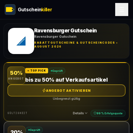
Gutschein
killer
Ravensburger Gutschein
Ravensburger Gutschein
RABATTGUTSCHEINE & GUTSCHEINCODES •
AUGUST 2026
Geprüft
⭐ TOP PICK
50%
bis zu 50% auf Verkaufsartikel
ANGEBOT
ANGEBOT AKTIVIEREN
Unbegrenzt gültig
Details
GÜLTIGKEIT
99 % Erfolgsquote
Geprüft
20%