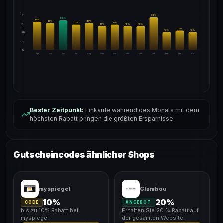
24%
22
%
20
%
19
%
18
%
18
%
17
%
17
%
18%
16
%
16
%
16
%
13
%
12
%
12
%
12%
6%
0%
Apr
Mai
Jun
Jul
Aug
Sep
Okt
Nov
Dez
Jan
Feb
Mär
Apr
Bester Zeitpunkt:
Einkäufe während des Monats mit dem
höchsten Rabatt bringen die größten Ersparnisse.
Gutscheincodes ähnlicher Shops
myspiegel
Glambou
10%
20%
CODE
ANGEBOT
bis zu 10% Rabatt bei
Erhalten Sie 20 % Rabatt auf
myspiegel
der gesamten Website.