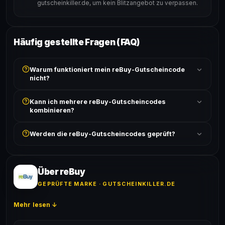
gutscheinkiller.de, um kein Blitzangebot zu verpassen.
Häufig gestellte Fragen (FAQ)
Warum funktioniert mein reBuy-Gutscheincode
nicht?
Prüfe, ob der erforderliche Mindestbestellwert erreicht
Kann ich mehrere reBuy-Gutscheincodes
ist und ob der Code nicht für bereits reduzierte Artikel
kombinieren?
gilt. Alle Bedingungen findest du unter „Details".
In der Regel wird nur ein Gutscheincode pro Bestellung
Werden die reBuy-Gutscheincodes geprüft?
akzeptiert. Die Kombination mehrerer Codes ist meist
ausgeschlossen, sofern die Angebotsbedingungen
Ja! Jeder Code wird automatisch von unseren Bots
nichts anderes angeben.
geprüft und von unserer Community bestätigt. Die
Erfolgsquote wird bei jedem Angebot angezeigt.
Über reBuy
GEPRÜFTE MARKE · GUTSCHEINKILLER.DE
Mehr lesen ↓