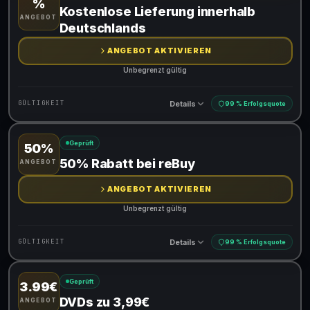
%
Gültig für teilnehmende Produkte
Kostenlose Lieferung innerhalb
ANGEBOT
Deutschlands
ANGEBOT AKTIVIEREN
Unbegrenzt gültig
Details
GÜLTIGKEIT
99 % Erfolgsquote
Geprüft
50%
Gültig für teilnehmende Produkte
50% Rabatt bei reBuy
ANGEBOT
ANGEBOT AKTIVIEREN
Unbegrenzt gültig
Details
GÜLTIGKEIT
99 % Erfolgsquote
Geprüft
3.99€
Gültig für teilnehmende Produkte
DVDs zu 3,99€
ANGEBOT