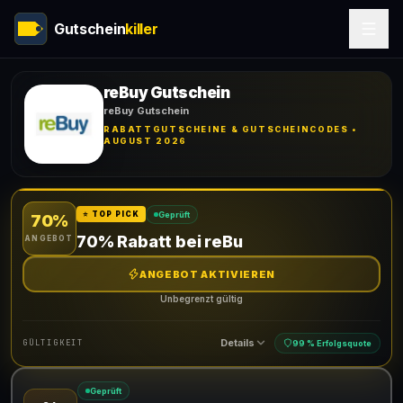
Gutschein
killer
reBuy Gutschein
reBuy Gutschein
RABATTGUTSCHEINE & GUTSCHEINCODES •
AUGUST 2026
Geprüft
⭐ TOP PICK
70%
70% Rabatt bei reBu
ANGEBOT
ANGEBOT AKTIVIEREN
Unbegrenzt gültig
Details
GÜLTIGKEIT
99 % Erfolgsquote
Geprüft