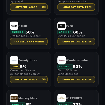
myspiegel
der gesamten Website.
ICH
GUTSCHEINCODE
ANGEBOT AKTIVIEREN
Holdit
Puma
50%
60%
ANGEBOT
ANGEBOT
Erhalten Sie 50% Rabatt.
60% Puma Gutschein
ANGEBOT AKTIVIEREN
ANGEBOT AKTIVIEREN
Twenty:three
Wanderschuhe
5%
50%
CODE
ANGEBOT
Verwenden Sie einen
Bis zu 50% des
Gutscheincode von 5%
Verkaufspreises
4AD
GUTSCHEINCODE
ANGEBOT AKTIVIEREN
Monkey Mum
WITTCHEN
5%
70%
ANGEBOT
ANGEBOT