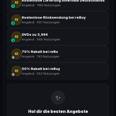
Kostenlose Lieferung innerhalb Deutschlands
RE
Angebot
·
1188 Nutzungen
1
Kostenlose Rücksendung bei reBuy
RE
Angebot
·
997 Nutzungen
2
DVDs zu 3,99€
RE
Angebot
·
868 Nutzungen
3
70% Rabatt bei reBu
RE
Angebot
·
743 Nutzungen
4
50% Rabatt bei reBuy
RE
Angebot
·
652 Nutzungen
5
✨
Hol dir die besten Angebote