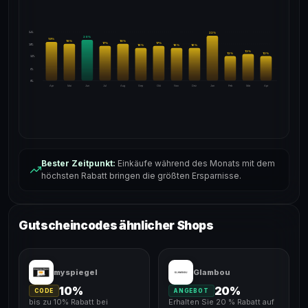
24%
22
%
20
%
19
%
18
%
18
%
17
%
17
%
18%
16
%
16
%
16
%
13
%
12
%
12
%
12%
6%
0%
Apr
Mai
Jun
Jul
Aug
Sep
Okt
Nov
Dez
Jan
Feb
Mär
Apr
Bester Zeitpunkt:
Einkäufe während des Monats mit dem
höchsten Rabatt bringen die größten Ersparnisse.
Gutscheincodes ähnlicher Shops
myspiegel
Glambou
10%
20%
CODE
ANGEBOT
bis zu 10% Rabatt bei
Erhalten Sie 20 % Rabatt auf