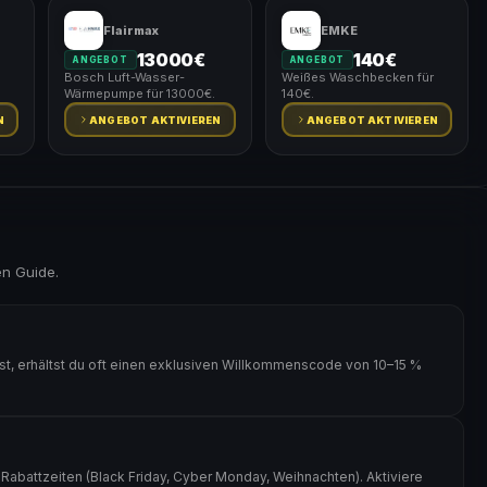
Flairmax
EMKE
13000€
140€
ANGEBOT
ANGEBOT
Bosch Luft-Wasser-
Weißes Waschbecken für
Wärmepumpe für 13000€.
140€.
N
ANGEBOT AKTIVIEREN
ANGEBOT AKTIVIEREN
en Guide.
t, erhältst du oft einen exklusiven Willkommenscode von 10–15 %
abattzeiten (Black Friday, Cyber Monday, Weihnachten). Aktiviere