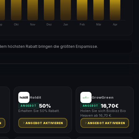
ep
Okt
Nov
Dez
Jan
Feb
Mär
Apr
em höchsten Rabatt bringen die größten Ersparnisse.
Holdit
GrowGreen
50%
16,70€
ANGEBOT
ANGEBOT
Erhalten Sie 50% Rabatt.
Holen Sie sich Biobizz Bio
Heaven ab 16,70 €.
N
ANGEBOT AKTIVIEREN
ANGEBOT AKTIVIEREN