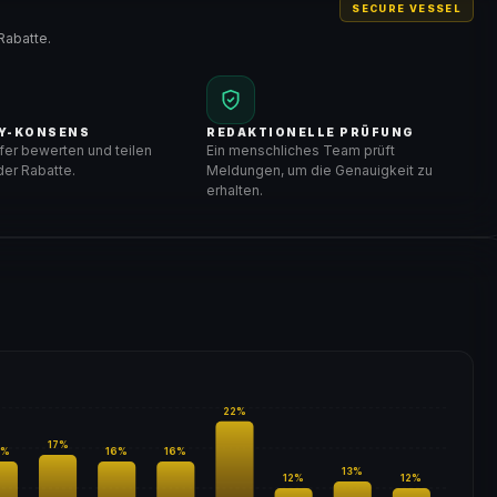
SECURE VESSEL
Rabatte.
Y-KONSENS
REDAKTIONELLE PRÜFUNG
er bewerten und teilen
Ein menschliches Team prüft
er Rabatte.
Meldungen, um die Genauigkeit zu
erhalten.
22
%
17
%
%
16
%
16
%
13
%
12
%
12
%