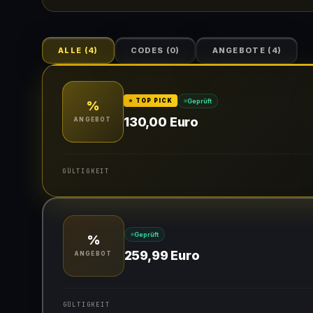
ALLE
(
4
)
CODES
(
0
)
ANGEBOTE
(
4
)
Geprüft
⭐ TOP PICK
%
130,00 Euro
ANGEBOT
GÜLTIGKEIT
Gültig für teilnehmende Produkte
Geprüft
%
259,99 Euro
ANGEBOT
GÜLTIGKEIT