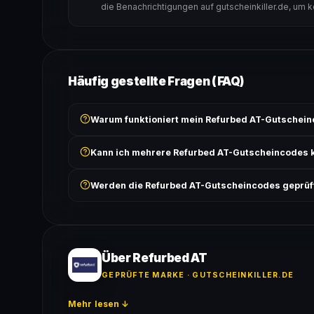
die Benachrichtigungen auf gutscheinkiller.de, um 
Häufig gestellte Fragen (FAQ)
Warum funktioniert mein Refurbed AT-Gutschein
Prüfe, ob der erforderliche Mindestbestellwert erreicht
Kann ich mehrere Refurbed AT-Gutscheincodes 
Bedingungen findest du unter „Details".
In der Regel wird nur ein Gutscheincode pro Bestell
Werden die Refurbed AT-Gutscheincodes geprüf
ausgeschlossen, sofern die Angebotsbedingungen 
Ja! Jeder Code wird automatisch von unseren Bots g
bei jedem Angebot angezeigt.
Über Refurbed AT
GEPRÜFTE MARKE · GUTSCHEINKILLER.DE
Mehr lesen ↓