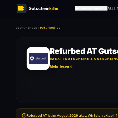
Gutschein
killer
Angebote finden
ALLE 
start
shops
refurbed at
Refurbed AT Guts
RABATTGUTSCHEINE & GUTSCHEINC
Mehr lesen ↓
Refurbed AT ist im August 2026 aktiv. Wir listen aktue