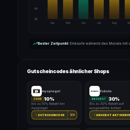
6%
0%
Apr
Mai
Jun
Jul
Aug
S
Bester Zeitpunkt:
Einkäufe während des Monats mit d
Gutscheincodes ähnlicher Shops
myspiegel
Eskute
10%
30%
CODE
ANGEBOT
bis zu 10% Rabatt bei
Bis zu 30% Rabatt auf
myspiegel
ausgewählte Artikel
ICH
GUTSCHEINCODE
ANGEBOT AKTIVIERE