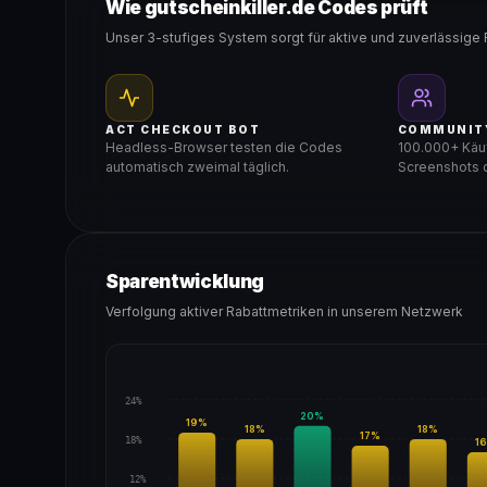
Wie gutscheinkiller.de Codes prüft
Unser 3-stufiges System sorgt für aktive und zuverlässige 
ACT CHECKOUT BOT
COMMUNIT
Headless-Browser testen die Codes
100.000+ Käuf
automatisch zweimal täglich.
Screenshots d
Sparentwicklung
Verfolgung aktiver Rabattmetriken in unserem Netzwerk
24%
20
%
19
%
18
%
18
%
17
%
18%
16
12%