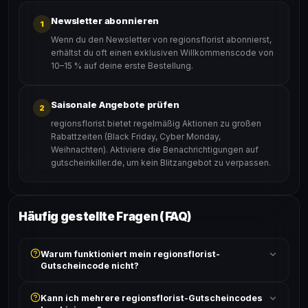
Newsletter abonnieren
1
Wenn du den Newsletter von regionsflorist abonnierst,
erhältst du oft einen exklusiven Willkommenscode von
10–15 % auf deine erste Bestellung.
Saisonale Angebote prüfen
2
regionsflorist bietet regelmäßig Aktionen zu großen
Rabattzeiten (Black Friday, Cyber Monday,
Weihnachten). Aktiviere die Benachrichtigungen auf
gutscheinkiller.de, um kein Blitzangebot zu verpassen.
Häufig gestellte Fragen (FAQ)
Warum funktioniert mein regionsflorist-
Gutscheincode nicht?
Prüfe, ob der erforderliche Mindestbestellwert erreicht
Kann ich mehrere regionsflorist-Gutscheincodes
ist und ob der Code nicht für bereits reduzierte Artikel