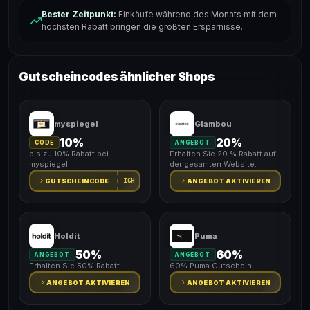
Bester Zeitpunkt:
Einkäufe während des Monats mit dem
höchsten Rabatt bringen die größten Ersparnisse.
Gutscheincodes ähnlicher Shops
myspiegel
Glambou
10%
20%
CODE
ANGEBOT
bis zu 10% Rabatt bei
Erhalten Sie 20 % Rabatt auf
myspiegel
der gesamten Website.
ICH
GUTSCHEINCODE
ANGEBOT AKTIVIEREN
Holdit
Puma
50%
60%
ANGEBOT
ANGEBOT
Erhalten Sie 50% Rabatt.
60% Puma Gutschein
ANGEBOT AKTIVIEREN
ANGEBOT AKTIVIEREN