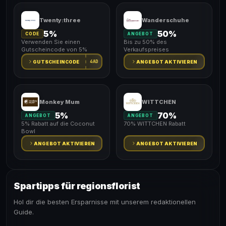
Twenty:three
Wanderschuhe
5%
50%
CODE
ANGEBOT
Verwenden Sie einen
Bis zu 50% des
Gutscheincode von 5%
Verkaufspreises
4AD
GUTSCHEINCODE
ANGEBOT AKTIVIEREN
Monkey Mum
WITTCHEN
5%
70%
ANGEBOT
ANGEBOT
5% Rabatt auf die Coconut
70% WITTCHEN Rabatt
Bowl
ANGEBOT AKTIVIEREN
ANGEBOT AKTIVIEREN
Spartipps für regionsflorist
Hol dir die besten Ersparnisse mit unserem redaktionellen
Guide.