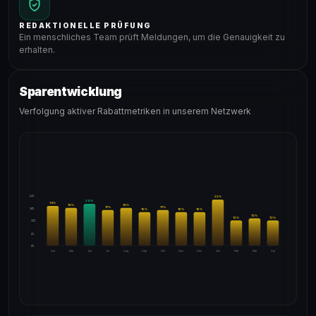
REDAKTIONELLE PRÜFUNG
Ein menschliches Team prüft Meldungen, um die Genauigkeit zu
erhalten.
Sparentwicklung
Verfolgung aktiver Rabattmetriken in unserem Netzwerk
24%
22
%
20
%
19
%
18
%
18
%
17
%
17
%
18%
16
%
16
%
16
%
13
%
12
%
12
%
12%
6%
0%
Apr
Mai
Jun
Jul
Aug
Sep
Okt
Nov
Dez
Jan
Feb
Mär
Apr