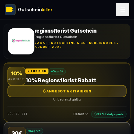
Gutschein
killer
regionsflorist Gutschein
Regionsflorist Gutschein
RABATTGUTSCHEINE & GUTSCHEINCODES •
AUGUST 2026
Geprüft
⭐ TOP PICK
10%
10% Regionsflorist Rabatt
ANGEBOT
ANGEBOT AKTIVIEREN
Unbegrenzt gültig
Details
GÜLTIGKEIT
99 % Erfolgsquote
Geprüft
30€