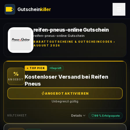
Gutschein
killer
reifen-pneus-online Gutschein
reifen-pneus-online Gutschein
RABATTGUTSCHEINE & GUTSCHEINCODES •
AUGUST 2026
Geprüft
⭐ TOP PICK
%
Kostenloser Versand bei Reifen
ANGEBOT
Pneus
ANGEBOT AKTIVIEREN
Unbegrenzt gültig
Details
GÜLTIGKEIT
99 % Erfolgsquote