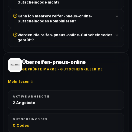
Gutscheincode nicht?
Prüfe, ob der erforderliche Mindestbestellwert erreicht
Kann ich mehrere reifen-pneus-online-
ist und ob der Code nicht für bereits reduzierte Artikel
Gutscheincodes kombinieren?
gilt. Alle Bedingungen findest du unter „Details".
In der Regel wird nur ein Gutscheincode pro Bestellung
Werden die reifen-pneus-online-Gutscheincodes
akzeptiert. Die Kombination mehrerer Codes ist meist
geprüft?
ausgeschlossen, sofern die Angebotsbedingungen
nichts anderes angeben.
Ja! Jeder Code wird automatisch von unseren Bots
geprüft und von unserer Community bestätigt. Die
Erfolgsquote wird bei jedem Angebot angezeigt.
Über reifen-pneus-online
GEPRÜFTE MARKE · GUTSCHEINKILLER.DE
Mehr lesen ↓
AKTIVE ANGEBOTE
2 Angebote
GUTSCHEINCODES
0 Codes