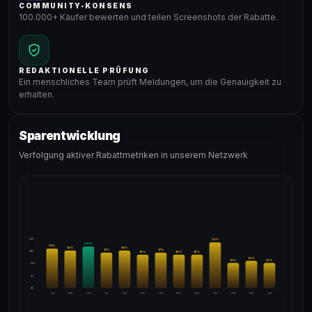
COMMUNITY-KONSENS
100.000+ Käufer bewerten und teilen Screenshots der Rabatte.
REDAKTIONELLE PRÜFUNG
Ein menschliches Team prüft Meldungen, um die Genauigkeit zu
erhalten.
Sparentwicklung
Verfolgung aktiver Rabattmetriken in unserem Netzwerk
24%
22
%
20
%
19
%
18
%
18
%
17
%
17
%
18%
16
%
16
%
16
%
13
%
12
%
12
%
12%
6%
0%
Apr
Mai
Jun
Jul
Aug
Sep
Okt
Nov
Dez
Jan
Feb
Mär
Apr