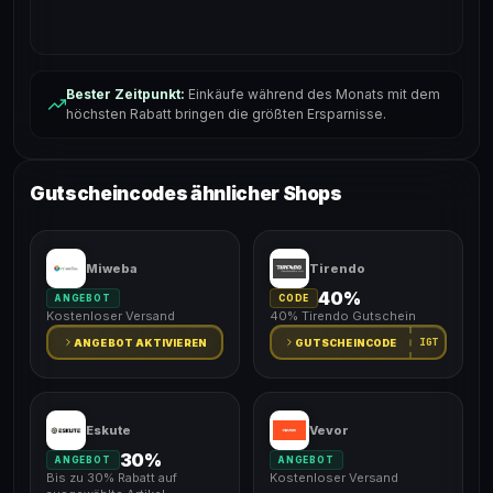
Bester Zeitpunkt:
Einkäufe während des Monats mit dem
höchsten Rabatt bringen die größten Ersparnisse.
Gutscheincodes ähnlicher Shops
Miweba
Tirendo
40%
ANGEBOT
CODE
Kostenloser Versand
40% Tirendo Gutschein
IGT
ANGEBOT AKTIVIEREN
GUTSCHEINCODE
Eskute
Vevor
30%
ANGEBOT
ANGEBOT
Bis zu 30% Rabatt auf
Kostenloser Versand