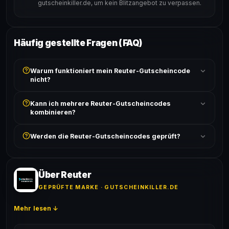
gutscheinkiller.de, um kein Blitzangebot zu verpassen.
Häufig gestellte Fragen (FAQ)
Warum funktioniert mein Reuter-Gutscheincode
nicht?
Prüfe, ob der erforderliche Mindestbestellwert erreicht
Kann ich mehrere Reuter-Gutscheincodes
ist und ob der Code nicht für bereits reduzierte Artikel
kombinieren?
gilt. Alle Bedingungen findest du unter „Details".
In der Regel wird nur ein Gutscheincode pro Bestellung
Werden die Reuter-Gutscheincodes geprüft?
akzeptiert. Die Kombination mehrerer Codes ist meist
ausgeschlossen, sofern die Angebotsbedingungen
Ja! Jeder Code wird automatisch von unseren Bots
nichts anderes angeben.
geprüft und von unserer Community bestätigt. Die
Erfolgsquote wird bei jedem Angebot angezeigt.
Über Reuter
GEPRÜFTE MARKE · GUTSCHEINKILLER.DE
Mehr lesen ↓