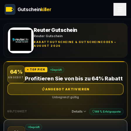
Gutschein
killer
Reuter Gutschein
Reuter Gutschein
RABATTGUTSCHEINE & GUTSCHEINCODES •
AUGUST 2026
Geprüft
⭐ TOP PICK
64%
Profitieren Sie von bis zu 64% Rabatt
ANGEBOT
ANGEBOT AKTIVIEREN
Unbegrenzt gültig
Details
GÜLTIGKEIT
99 % Erfolgsquote
Geprüft