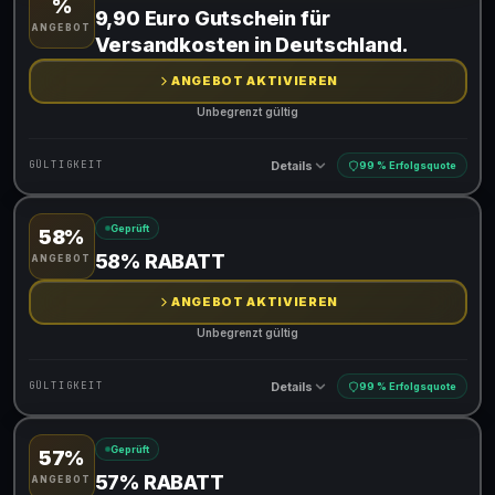
%
Gültig für teilnehmende Produkte
9,90 Euro Gutschein für
ANGEBOT
Versandkosten in Deutschland.
ANGEBOT AKTIVIEREN
Unbegrenzt gültig
Details
GÜLTIGKEIT
99 % Erfolgsquote
Geprüft
58%
Gültig für teilnehmende Produkte
58% RABATT
ANGEBOT
ANGEBOT AKTIVIEREN
Unbegrenzt gültig
Details
GÜLTIGKEIT
99 % Erfolgsquote
Geprüft
57%
Gültig für teilnehmende Produkte
57% RABATT
ANGEBOT