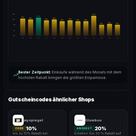
24%
22
%
20
%
19
%
18
%
18
%
17
%
17
%
18%
16
%
16
%
16
%
13
%
12
%
12
%
12%
6%
0%
Apr
Mai
Jun
Jul
Aug
Sep
Okt
Nov
Dez
Jan
Feb
Mär
Apr
Bester Zeitpunkt:
Einkäufe während des Monats mit dem
höchsten Rabatt bringen die größten Ersparnisse.
Gutscheincodes ähnlicher Shops
myspiegel
Glambou
10%
20%
CODE
ANGEBOT
bis zu 10% Rabatt bei
Erhalten Sie 20 % Rabatt auf