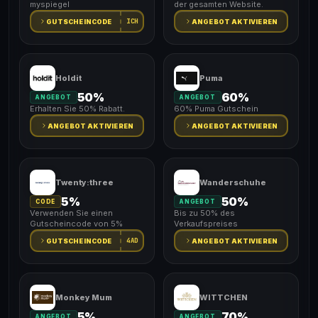
myspiegel
der gesamten Website.
ICH
GUTSCHEINCODE
ANGEBOT AKTIVIEREN
Holdit
Puma
50%
60%
ANGEBOT
ANGEBOT
Erhalten Sie 50% Rabatt.
60% Puma Gutschein
ANGEBOT AKTIVIEREN
ANGEBOT AKTIVIEREN
Twenty:three
Wanderschuhe
5%
50%
CODE
ANGEBOT
Verwenden Sie einen
Bis zu 50% des
Gutscheincode von 5%
Verkaufspreises
4AD
GUTSCHEINCODE
ANGEBOT AKTIVIEREN
Monkey Mum
WITTCHEN
5%
70%
ANGEBOT
ANGEBOT