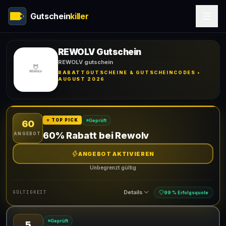
Gutschein
killer
REWOLV Gutschein
REWOLV gutschein
RABATTGUTSCHEINE & GUTSCHEINCODES •
AUGUST 2026
Geprüft
⭐ TOP PICK
60
60% Rabatt bei Rewolv
ANGEBOT
ANGEBOT AKTIVIEREN
Unbegrenzt gültig
Details
GÜLTIGKEIT
99 % Erfolgsquote
Geprüft
5