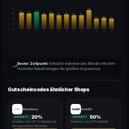
24%
22
%
20
%
19
%
18
%
18
%
17
%
17
%
18%
16
%
16
%
16
%
13
%
12
%
12
%
12%
6%
0%
Apr
Mai
Jun
Jul
Aug
Sep
Okt
Nov
Dez
Jan
Feb
Mär
Apr
Bester Zeitpunkt:
Einkäufe während des Monats mit dem
höchsten Rabatt bringen die größten Ersparnisse.
Gutscheincodes ähnlicher Shops
Glambou
Holdit
20%
50%
ANGEBOT
ANGEBOT
Erhalten Sie 20 % Rabatt auf
Erhalten Sie 50% Rabatt.
der gesamten Website.