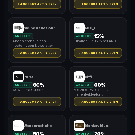
ANGEBOT AKTIVIEREN
ANGEBOT AKTIVIEREN
Meine neue Sonnenbrille
AND_i
15%
ANGEBOT
ANGEBOT
Abonnieren Sie den
Erhalten Sie 15 % bei AND-i.
kostenlosen Newsletter.
ANGEBOT AKTIVIEREN
ANGEBOT AKTIVIEREN
Puma
Biffi
60%
60%
ANGEBOT
ANGEBOT
60% Puma Gutschein
Bis zu 60% Rabatt auf
Herrenbekleidung
ANGEBOT AKTIVIEREN
ANGEBOT AKTIVIEREN
Wanderschuhe
Monkey Mum
50%
20%
ANGEBOT
ANGEBOT