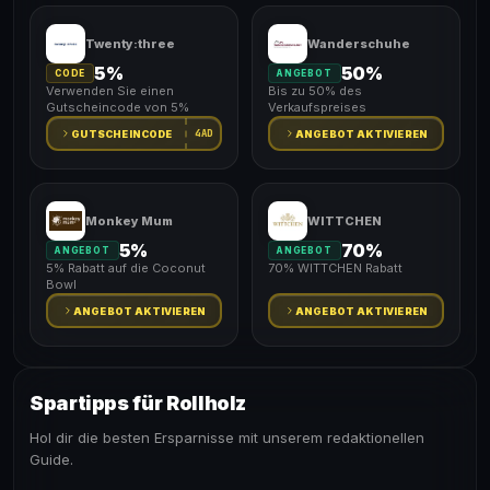
Twenty:three
Wanderschuhe
5%
50%
CODE
ANGEBOT
Verwenden Sie einen
Bis zu 50% des
Gutscheincode von 5%
Verkaufspreises
4AD
GUTSCHEINCODE
ANGEBOT AKTIVIEREN
Monkey Mum
WITTCHEN
5%
70%
ANGEBOT
ANGEBOT
5% Rabatt auf die Coconut
70% WITTCHEN Rabatt
Bowl
ANGEBOT AKTIVIEREN
ANGEBOT AKTIVIEREN
Spartipps für Rollholz
Hol dir die besten Ersparnisse mit unserem redaktionellen
Guide.