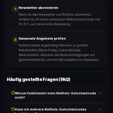
Newsletter abonnieren
1
Wenn du den Newsletter von Rollholz abonnierst,
erhältst du oft einen exklusiven Willkommenscode von
10–15 % auf deine erste Bestellung.
Saisonale Angebote prüfen
2
Rollholz bietet regelmäßig Aktionen zu großen
Rabattzeiten (Black Friday, Cyber Monday,
Weihnachten). Aktiviere die Benachrichtigungen auf
gutscheinkiller.de, um kein Blitzangebot zu verpassen.
Häufig gestellte Fragen (FAQ)
Warum funktioniert mein Rollholz-Gutscheincode
nicht?
Prüfe, ob der erforderliche Mindestbestellwert erreicht
Kann ich mehrere Rollholz-Gutscheincodes
ist und ob der Code nicht für bereits reduzierte Artikel