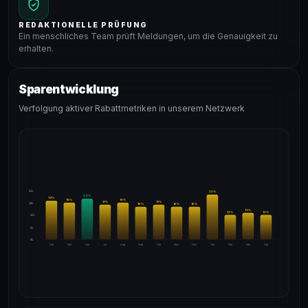
REDAKTIONELLE PRÜFUNG
Ein menschliches Team prüft Meldungen, um die Genauigkeit zu
erhalten.
Sparentwicklung
Verfolgung aktiver Rabattmetriken in unserem Netzwerk
24%
22
%
20
%
19
%
18
%
18
%
17
%
17
%
18%
16
%
16
%
16
%
13
%
12
%
12
%
12%
6%
0%
Apr
Mai
Jun
Jul
Aug
Sep
Okt
Nov
Dez
Jan
Feb
Mär
Apr