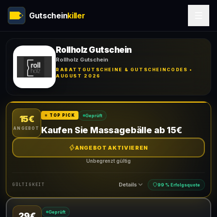
Gutschein
killer
Rollholz Gutschein
Rollholz Gutschein
RABATTGUTSCHEINE & GUTSCHEINCODES •
AUGUST 2026
Geprüft
⭐ TOP PICK
15€
Kaufen Sie Massagebälle ab 15€
ANGEBOT
ANGEBOT AKTIVIEREN
Unbegrenzt gültig
Details
GÜLTIGKEIT
99 % Erfolgsquote
Geprüft
29€