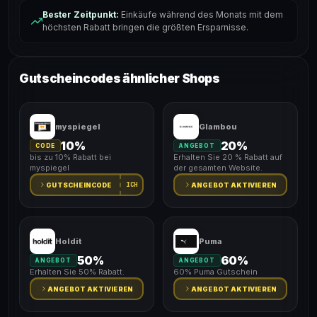
Bester Zeitpunkt:
Einkäufe während des Monats mit dem
höchsten Rabatt bringen die größten Ersparnisse.
Gutscheincodes ähnlicher Shops
myspiegel
Glambou
10%
20%
CODE
ANGEBOT
bis zu 10% Rabatt bei
Erhalten Sie 20 % Rabatt auf
myspiegel
der gesamten Website.
ICH
GUTSCHEINCODE
ANGEBOT AKTIVIEREN
Holdit
Puma
50%
60%
ANGEBOT
ANGEBOT
Erhalten Sie 50% Rabatt.
60% Puma Gutschein
ANGEBOT AKTIVIEREN
ANGEBOT AKTIVIEREN