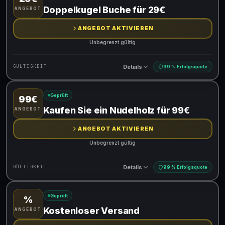
Gültig für teilnehmende Produkte
Doppelkugel Buche für 29€
ANGEBOT
ANGEBOT AKTIVIEREN
Unbegrenzt gültig
Details
GÜLTIGKEIT
99 % Erfolgsquote
Geprüft
99€
Gültig für teilnehmende Produkte
Kaufen Sie ein Nudelholz für 99€
ANGEBOT
ANGEBOT AKTIVIEREN
Unbegrenzt gültig
Details
GÜLTIGKEIT
99 % Erfolgsquote
Geprüft
%
Gültig für teilnehmende Produkte
Kostenloser Versand
ANGEBOT