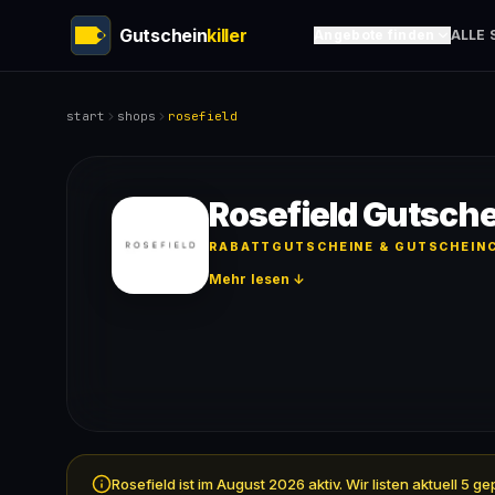
Gutschein
killer
Angebote finden
ALLE 
start
shops
rosefield
Rosefield Gutsche
RABATTGUTSCHEINE & GUTSCHEINC
Mehr lesen ↓
Rosefield ist im August 2026 aktiv. Wir listen aktuell 