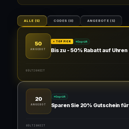
ALLE
(
5
)
CODES
(
0
)
ANGEBOTE
(
5
)
Geprüft
⭐ TOP PICK
50
Bis zu - 50% Rabatt auf Uhren
ANGEBOT
GÜLTIGKEIT
Gültig für teilnehmende Produkte
Geprüft
20
Sparen Sie 20% Gutschein für
ANGEBOT
GÜLTIGKEIT