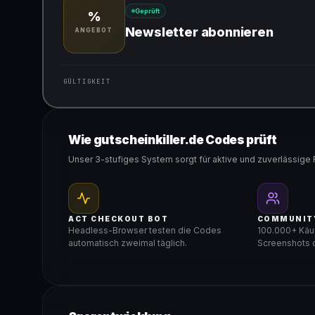
Geprüft
%
Newsletter abonnieren
ANGEBOT
GÜLTIGKEIT
Gültig für teilnehmende Produkte
Wie gutscheinkiller.de Codes prüft
Unser 3-stufiges System sorgt für aktive und zuverlässige 
ACT CHECKOUT BOT
COMMUNIT
Headless-Browser testen die Codes
100.000+ Käuf
automatisch zweimal täglich.
Screenshots d