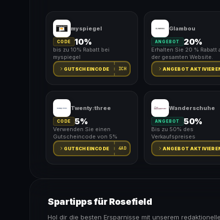
myspiegel
Glambou
10%
20%
CODE
ANGEBOT
bis zu 10% Rabatt bei
Erhalten Sie 20 % Rabatt 
myspiegel
der gesamten Website.
ICH
GUTSCHEINCODE
ANGEBOT AKTIVIERE
Twenty:three
Wanderschuhe
5%
50%
CODE
ANGEBOT
Verwenden Sie einen
Bis zu 50% des
Gutscheincode von 5%
Verkaufspreises
4AD
GUTSCHEINCODE
ANGEBOT AKTIVIERE
Spartipps für Rosefield
Hol dir die besten Ersparnisse mit unserem redaktionell