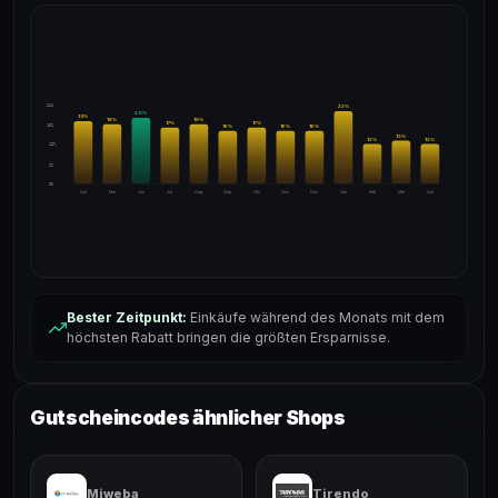
24%
22
%
20
%
19
%
18
%
18
%
17
%
17
%
18%
16
%
16
%
16
%
13
%
12
%
12
%
12%
6%
0%
Apr
Mai
Jun
Jul
Aug
Sep
Okt
Nov
Dez
Jan
Feb
Mär
Apr
Bester Zeitpunkt:
Einkäufe während des Monats mit dem
höchsten Rabatt bringen die größten Ersparnisse.
Gutscheincodes ähnlicher Shops
Miweba
Tirendo