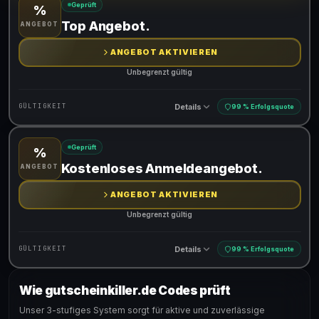
Geprüft
%
Gültig für teilnehmende Produkte
Top Angebot.
ANGEBOT
Gib den Code an der Kasse ein, um den Rabatt zu erhalten
ANGEBOT AKTIVIEREN
Unbegrenzt gültig
Details
GÜLTIGKEIT
99 % Erfolgsquote
Geprüft
%
Gültig für teilnehmende Produkte
Kostenloses Anmeldeangebot.
ANGEBOT
ANGEBOT AKTIVIEREN
Unbegrenzt gültig
Details
GÜLTIGKEIT
99 % Erfolgsquote
Wie gutscheinkiller.de Codes prüft
Gültig für teilnehmende Produkte
Unser 3-stufiges System sorgt für aktive und zuverlässige