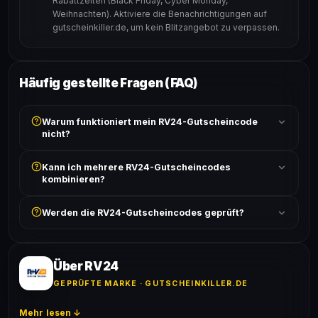
Rabattzeiten (Black Friday, Cyber Monday,
Weihnachten). Aktiviere die Benachrichtigungen auf
gutscheinkiller.de, um kein Blitzangebot zu verpassen.
Häufig gestellte Fragen (FAQ)
Warum funktioniert mein RV24-Gutscheincode
nicht?
Prüfe, ob der erforderliche Mindestbestellwert erreicht
Kann ich mehrere RV24-Gutscheincodes
ist und ob der Code nicht für bereits reduzierte Artikel
kombinieren?
gilt. Alle Bedingungen findest du unter „Details".
In der Regel wird nur ein Gutscheincode pro Bestellung
Werden die RV24-Gutscheincodes geprüft?
akzeptiert. Die Kombination mehrerer Codes ist meist
ausgeschlossen, sofern die Angebotsbedingungen
Ja! Jeder Code wird automatisch von unseren Bots
nichts anderes angeben.
geprüft und von unserer Community bestätigt. Die
Erfolgsquote wird bei jedem Angebot angezeigt.
Über RV24
GEPRÜFTE MARKE · GUTSCHEINKILLER.DE
Mehr lesen ↓