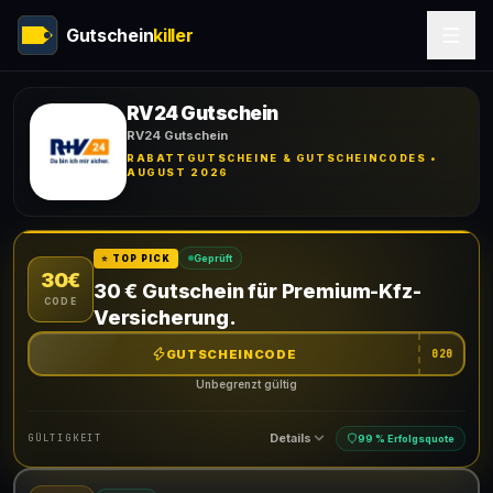
Gutschein
killer
RV24 Gutschein
RV24 Gutschein
RABATTGUTSCHEINE & GUTSCHEINCODES •
AUGUST 2026
Geprüft
⭐ TOP PICK
30€
30 € Gutschein für Premium-Kfz-
CODE
Versicherung.
GUTSCHEINCODE
020
Unbegrenzt gültig
Details
GÜLTIGKEIT
99 % Erfolgsquote