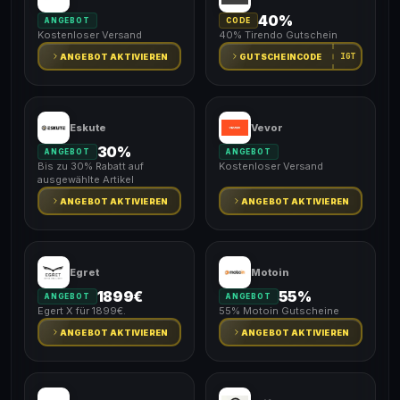
40%
ANGEBOT
CODE
Kostenloser Versand
40% Tirendo Gutschein
IGT
ANGEBOT AKTIVIEREN
GUTSCHEINCODE
Eskute
Vevor
30%
ANGEBOT
ANGEBOT
Bis zu 30% Rabatt auf
Kostenloser Versand
ausgewählte Artikel
ANGEBOT AKTIVIEREN
ANGEBOT AKTIVIEREN
Egret
Motoin
1899€
55%
ANGEBOT
ANGEBOT
Egert X für 1899€.
55% Motoin Gutscheine
ANGEBOT AKTIVIEREN
ANGEBOT AKTIVIEREN