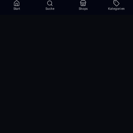
Start
Suche
Shops
Kategorien
Verpasse nie wieder eine Aktion!
Abonniere und erhalte jede Woche die besten
Gutscheincodes
Abonnieren
Wir nutzen einen Drittanbieter für den Versand des Newsletters und die