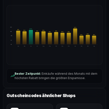
24%
22
%
20
%
19
%
18
%
18
%
17
%
17
%
18%
16
%
16
%
16
%
13
%
12
%
12
%
12%
6%
0%
Apr
Mai
Jun
Jul
Aug
Sep
Okt
Nov
Dez
Jan
Feb
Mär
Apr
Bester Zeitpunkt:
Einkäufe während des Monats mit dem
höchsten Rabatt bringen die größten Ersparnisse.
Gutscheincodes ähnlicher Shops