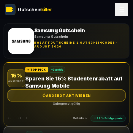
Gutschein
killer
Samsung Gutschein
Samsung Gutschein
RABATTGUTSCHEINE & GUTSCHEINCODES •
AUGUST 2026
Geprüft
⭐ TOP PICK
15%
Sparen Sie 15% Studentenrabatt auf
ANGEBOT
Samsung Mobile
ANGEBOT AKTIVIEREN
Unbegrenzt gültig
Details
GÜLTIGKEIT
99 % Erfolgsquote