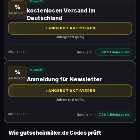
Geprüft
%
Gültig für teilnehmende Produkte
kostenlosen Versand Im
ANGEBOT
Deutschland
ANGEBOT AKTIVIEREN
Unbegrenzt gültig
Details
GÜLTIGKEIT
99 % Erfolgsquote
Geprüft
%
Gültig für teilnehmende Produkte
Anmeldung für Newsletter
ANGEBOT
ANGEBOT AKTIVIEREN
Unbegrenzt gültig
Details
GÜLTIGKEIT
99 % Erfolgsquote
Wie gutscheinkiller.de Codes prüft
Gültig für teilnehmende Produkte