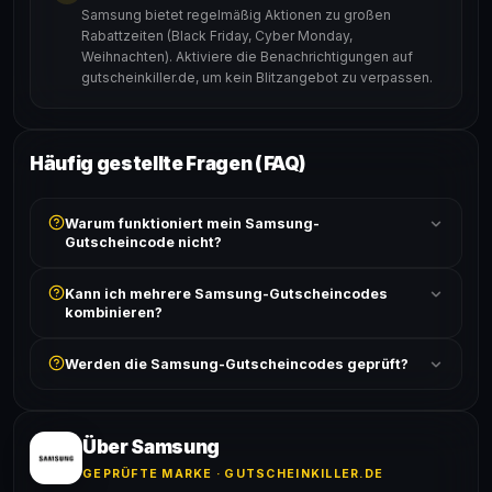
Samsung bietet regelmäßig Aktionen zu großen
Rabattzeiten (Black Friday, Cyber Monday,
Weihnachten). Aktiviere die Benachrichtigungen auf
gutscheinkiller.de, um kein Blitzangebot zu verpassen.
Häufig gestellte Fragen (FAQ)
Warum funktioniert mein Samsung-
Gutscheincode nicht?
Prüfe, ob der erforderliche Mindestbestellwert erreicht
Kann ich mehrere Samsung-Gutscheincodes
ist und ob der Code nicht für bereits reduzierte Artikel
kombinieren?
gilt. Alle Bedingungen findest du unter „Details".
In der Regel wird nur ein Gutscheincode pro Bestellung
Werden die Samsung-Gutscheincodes geprüft?
akzeptiert. Die Kombination mehrerer Codes ist meist
ausgeschlossen, sofern die Angebotsbedingungen
Ja! Jeder Code wird automatisch von unseren Bots
nichts anderes angeben.
geprüft und von unserer Community bestätigt. Die
Erfolgsquote wird bei jedem Angebot angezeigt.
Über Samsung
GEPRÜFTE MARKE · GUTSCHEINKILLER.DE