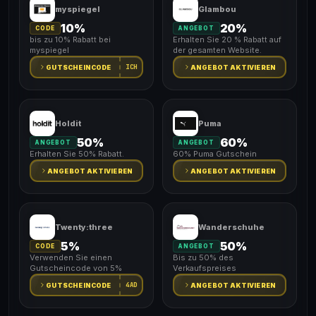
myspiegel
Glambou
10%
20%
CODE
ANGEBOT
bis zu 10% Rabatt bei
Erhalten Sie 20 % Rabatt auf
myspiegel
der gesamten Website.
ICH
GUTSCHEINCODE
ANGEBOT AKTIVIEREN
Holdit
Puma
50%
60%
ANGEBOT
ANGEBOT
Erhalten Sie 50% Rabatt.
60% Puma Gutschein
ANGEBOT AKTIVIEREN
ANGEBOT AKTIVIEREN
Twenty:three
Wanderschuhe
5%
50%
CODE
ANGEBOT
Verwenden Sie einen
Bis zu 50% des
Gutscheincode von 5%
Verkaufspreises
4AD
GUTSCHEINCODE
ANGEBOT AKTIVIEREN