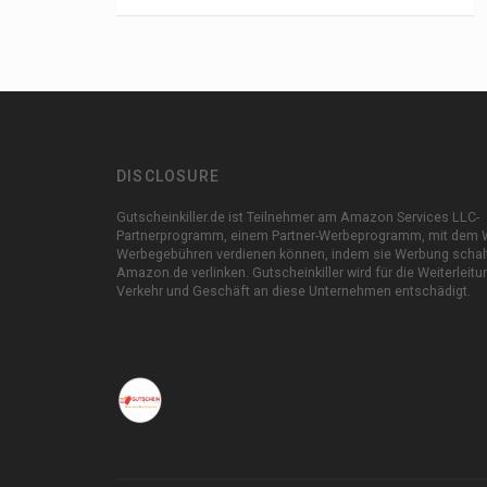
DISCLOSURE
Gutscheinkiller.de ist Teilnehmer am Amazon Services LLC-
Partnerprogramm, einem Partner-Werbeprogramm, mit dem 
Werbegebühren verdienen können, indem sie Werbung schal
Amazon.de verlinken. Gutscheinkiller wird für die Weiterleit
Verkehr und Geschäft an diese Unternehmen entschädigt.