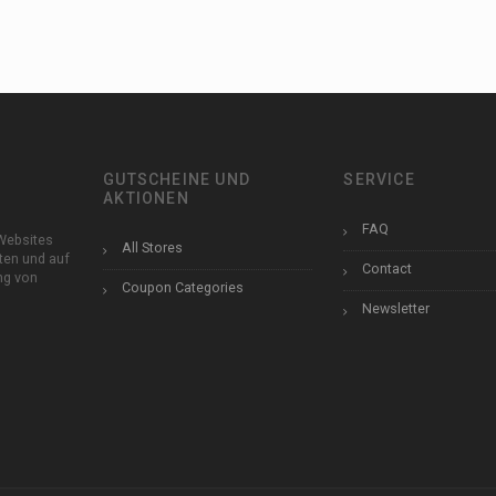
GUTSCHEINE UND
SERVICE
AKTIONEN
FAQ
Websites
All Stores
ten und auf
Contact
ung von
Coupon Categories
Newsletter