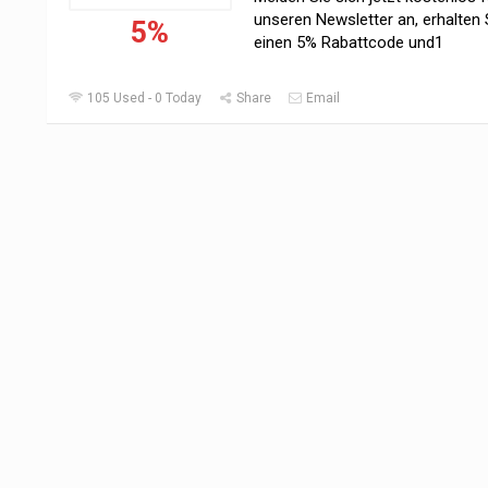
unseren Newsletter an, erhalten 
5%
einen 5% Rabattcode und1
105 Used - 0 Today
Share
Email