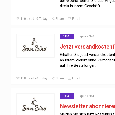
der Woche. Sehen Sie das Ange
direkt in ihrem Geschäft.
110 Used - 0 Today
Share
Email
DEAL
Expires N/A
Jetzt versandkostenf
Erhalten Sie jetzt versandkostenf
an Ihrem Zielort ohne Verzöger
auf Ihre Bestellungen.
118 Used - 0 Today
Share
Email
DEAL
Expires N/A
Newsletter abonniere
Melden Sie sich jetzt kostenlos f