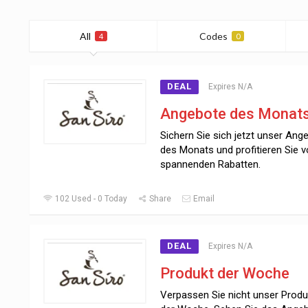
All
Codes
4
0
DEAL
Expires N/A
Angebote des Monat
Sichern Sie sich jetzt unser Ang
des Monats und profitieren Sie 
spannenden Rabatten.
102 Used - 0 Today
Share
Email
DEAL
Expires N/A
Produkt der Woche
Verpassen Sie nicht unser Produ