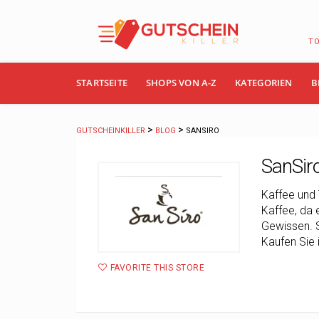
T
Skip
STARTSEITE
SHOPS VON A-Z
KATEGORIEN
B
to
content
>
>
GUTSCHEINKILLER
BLOG
SANSIRO
SanSir
Kaffee und 
Kaffee, da 
Gewissen. S
Kaufen Sie 
FAVORITE THIS STORE