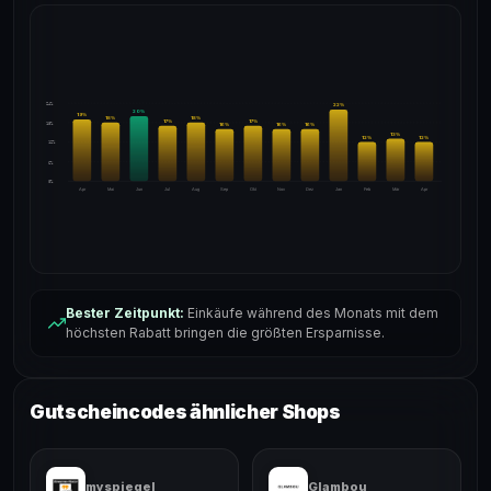
24%
22
%
20
%
19
%
18
%
18
%
17
%
17
%
18%
16
%
16
%
16
%
13
%
12
%
12
%
12%
6%
0%
Apr
Mai
Jun
Jul
Aug
Sep
Okt
Nov
Dez
Jan
Feb
Mär
Apr
Bester Zeitpunkt:
Einkäufe während des Monats mit dem
höchsten Rabatt bringen die größten Ersparnisse.
Gutscheincodes ähnlicher Shops
myspiegel
Glambou