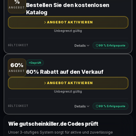
%
Gültig für teilnehmende Produkte
Bestellen Sie den kostenlosen
ANGEBOT
Gib den Code an der Kasse ein, um den Rabatt zu erhalten
Katalog
ANGEBOT AKTIVIEREN
Unbegrenzt gültig
Details
GÜLTIGKEIT
99 % Erfolgsquote
Geprüft
60%
Gültig für teilnehmende Produkte
60% Rabatt auf den Verkauf
ANGEBOT
ANGEBOT AKTIVIEREN
Unbegrenzt gültig
Details
GÜLTIGKEIT
99 % Erfolgsquote
Wie gutscheinkiller.de Codes prüft
Gültig für teilnehmende Produkte
Unser 3-stufiges System sorgt für aktive und zuverlässige