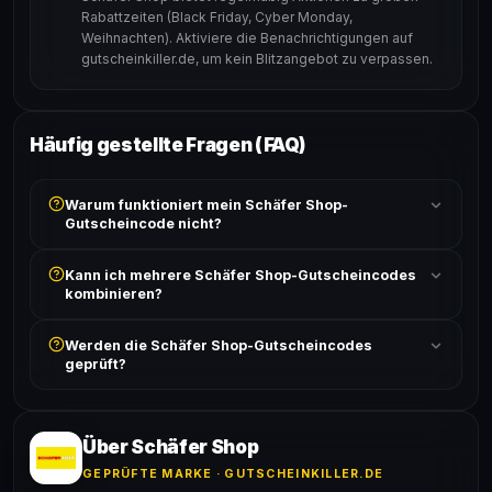
Rabattzeiten (Black Friday, Cyber Monday,
Weihnachten). Aktiviere die Benachrichtigungen auf
gutscheinkiller.de, um kein Blitzangebot zu verpassen.
Häufig gestellte Fragen (FAQ)
Warum funktioniert mein Schäfer Shop-
Gutscheincode nicht?
Prüfe, ob der erforderliche Mindestbestellwert erreicht
Kann ich mehrere Schäfer Shop-Gutscheincodes
ist und ob der Code nicht für bereits reduzierte Artikel
kombinieren?
gilt. Alle Bedingungen findest du unter „Details".
In der Regel wird nur ein Gutscheincode pro Bestellung
Werden die Schäfer Shop-Gutscheincodes
akzeptiert. Die Kombination mehrerer Codes ist meist
geprüft?
ausgeschlossen, sofern die Angebotsbedingungen
nichts anderes angeben.
Ja! Jeder Code wird automatisch von unseren Bots
geprüft und von unserer Community bestätigt. Die
Erfolgsquote wird bei jedem Angebot angezeigt.
Über Schäfer Shop
GEPRÜFTE MARKE · GUTSCHEINKILLER.DE