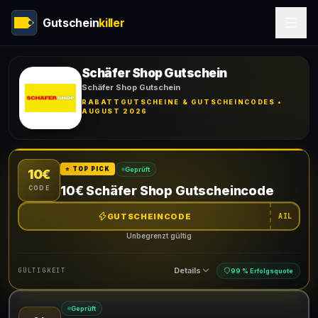
Gutschein
killer
Schäfer Shop Gutschein
Schäfer Shop Gutschein
RABATTGUTSCHEINE & GUTSCHEINCODES •
AUGUST 2026
Geprüft
⭐ TOP PICK
10€
10€ Schäfer Shop Gutscheincode
CODE
GUTSCHEINCODE
AIL
Unbegrenzt gültig
Details
GÜLTIGKEIT
99 % Erfolgsquote
Geprüft