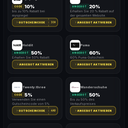
10%
20%
CODE
ANGEBOT
bis zu 10% Rabatt bei
Erhalten Sie 20 % Rabatt auf
myspiegel
der gesamten Website.
ICH
GUTSCHEINCODE
ANGEBOT AKTIVIEREN
Holdit
Puma
50%
60%
ANGEBOT
ANGEBOT
Erhalten Sie 50% Rabatt.
60% Puma Gutschein
ANGEBOT AKTIVIEREN
ANGEBOT AKTIVIEREN
Twenty:three
Wanderschuhe
5%
50%
CODE
ANGEBOT
Verwenden Sie einen
Bis zu 50% des
Gutscheincode von 5%
Verkaufspreises
4AD
GUTSCHEINCODE
ANGEBOT AKTIVIEREN