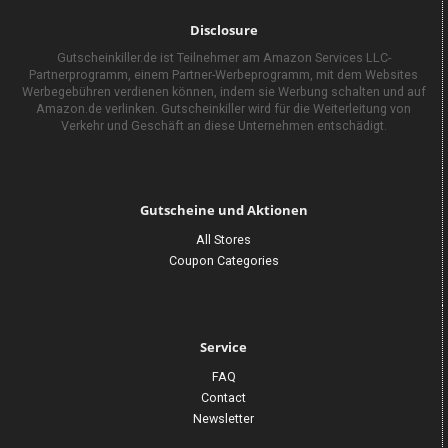
Disclosure
Gutscheinkiller.de ist Teilnehmer am Amazon Services LLC-
Partnerprogramm, einem Partner-Werbeprogramm, mit dem Websites
Werbegebühren verdienen können, indem sie Werbung schalten und auf
Amazon.de verlinken. Gutscheinkiller wird für die Weiterleitung von
Verkehr und Geschäft an diese Unternehmen entschädigt.
Gutscheine und Aktionen
All Stores
Coupon Categories
Service
FAQ
Contact
Newsletter