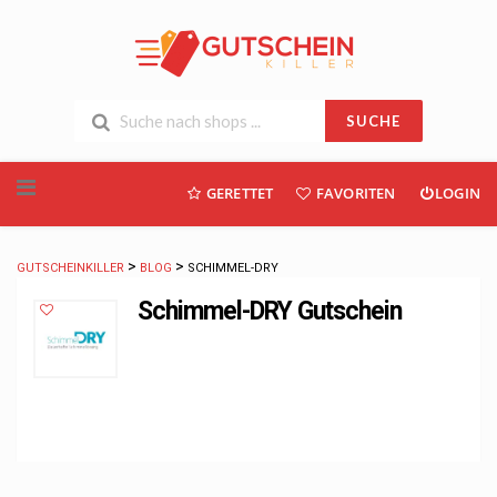
SUCHE
Skip
GERETTET
FAVORITEN
LOGIN
to
content
>
>
GUTSCHEINKILLER
BLOG
SCHIMMEL-DRY
Schimmel-DRY Gutschein