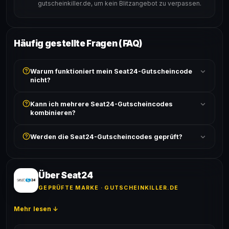
gutscheinkiller.de, um kein Blitzangebot zu verpassen.
Häufig gestellte Fragen (FAQ)
Warum funktioniert mein Seat24-Gutscheincode
nicht?
Prüfe, ob der erforderliche Mindestbestellwert erreicht
Kann ich mehrere Seat24-Gutscheincodes
ist und ob der Code nicht für bereits reduzierte Artikel
kombinieren?
gilt. Alle Bedingungen findest du unter „Details".
In der Regel wird nur ein Gutscheincode pro Bestellung
Werden die Seat24-Gutscheincodes geprüft?
akzeptiert. Die Kombination mehrerer Codes ist meist
ausgeschlossen, sofern die Angebotsbedingungen
Ja! Jeder Code wird automatisch von unseren Bots
nichts anderes angeben.
geprüft und von unserer Community bestätigt. Die
Erfolgsquote wird bei jedem Angebot angezeigt.
Über Seat24
GEPRÜFTE MARKE · GUTSCHEINKILLER.DE
Mehr lesen ↓