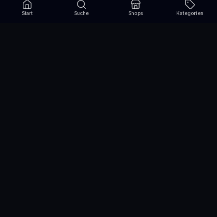
Start
Suche
Shops
Kategorien
Verpasse nie wieder eine Aktion!
Abonniere und erhalte jede Woche die besten
Gutscheincodes
Abonnieren
Wir nutzen einen Drittanbieter für den Versand des Newsletters und die