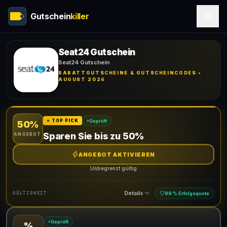
Gutschein
killer
Seat24 Gutschein
Seat24 Gutschein
RABATTGUTSCHEINE & GUTSCHEINCODES •
AUGUST 2026
Geprüft
⭐ TOP PICK
50%
Sparen Sie bis zu 50%
ANGEBOT
ANGEBOT AKTIVIEREN
Unbegrenzt gültig
Details
GÜLTIGKEIT
99 % Erfolgsquote
Geprüft
%