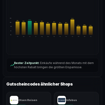
24%
22
%
20
%
19
%
18
%
18
%
17
%
17
%
18%
16
%
16
%
16
%
13
%
12
%
12
%
12%
6%
0%
Apr
Mai
Jun
Jul
Aug
Sep
Okt
Nov
Dez
Jan
Feb
Mär
Apr
Bester Zeitpunkt:
Einkäufe während des Monats mit dem
höchsten Rabatt bringen die größten Ersparnisse.
Gutscheincodes ähnlicher Shops
Olsen Reisen
Infobus