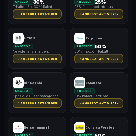
30%
25%
ANGEBOT
ANGEBOT
Erhalten Sie 30 % Rabatt.
25% Rabatt bei Infobus.
ANGEBOT AKTIVIEREN
ANGEBOT AKTIVIEREN
HOMB
Trip.com
50%
ANGEBOT
ANGEBOT
Newsletter anmelden.
50% Trip.com Rabatt
ANGEBOT AKTIVIEREN
ANGEBOT AKTIVIEREN
Air Serbia
SamBoat
ANGEBOT
ANGEBOT
Spezielles Essensangebot
10% Rabatt SamBoat
ANGEBOT AKTIVIEREN
ANGEBOT AKTIVIEREN
Reisehummel
Corsica Ferries
50%
ANGEBOT
ANGEBOT