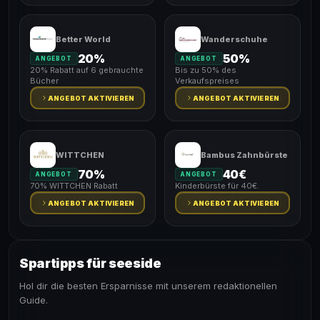
Better World
Wanderschuhe
20%
50%
ANGEBOT
ANGEBOT
20% Rabatt auf 6 gebrauchte
Bis zu 50% des
Bücher
Verkaufspreises
ANGEBOT AKTIVIEREN
ANGEBOT AKTIVIEREN
WITTCHEN
Bambus Zahnbürste
70%
40€
ANGEBOT
ANGEBOT
70% WITTCHEN Rabatt
Kinderbürste für 40€.
ANGEBOT AKTIVIEREN
ANGEBOT AKTIVIEREN
Spartipps für seeside
Hol dir die besten Ersparnisse mit unserem redaktionellen
Guide.