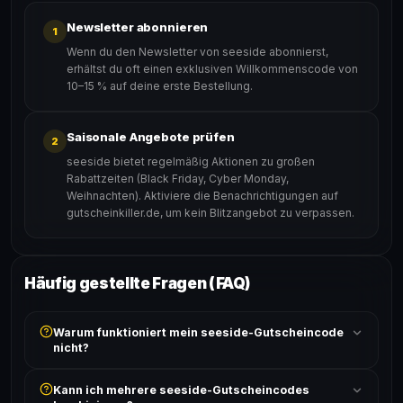
Newsletter abonnieren
1
Wenn du den Newsletter von seeside abonnierst,
erhältst du oft einen exklusiven Willkommenscode von
10–15 % auf deine erste Bestellung.
Saisonale Angebote prüfen
2
seeside bietet regelmäßig Aktionen zu großen
Rabattzeiten (Black Friday, Cyber Monday,
Weihnachten). Aktiviere die Benachrichtigungen auf
gutscheinkiller.de, um kein Blitzangebot zu verpassen.
Häufig gestellte Fragen (FAQ)
Warum funktioniert mein seeside-Gutscheincode
nicht?
Prüfe, ob der erforderliche Mindestbestellwert erreicht
Kann ich mehrere seeside-Gutscheincodes
ist und ob der Code nicht für bereits reduzierte Artikel