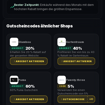
Bester Zeitpunkt:
Einkäufe während des Monats mit dem
höchsten Rabatt bringen die größten Ersparnisse.
Gutscheincodes ähnlicher Shops
Glambou
Gartentraum
20%
40%
ANGEBOT
ANGEBOT
Erhalten Sie 20 % Rabatt auf
Profitieren Sie von bis zu 40
der gesamten Website.
% Rabatt im Gartentraum.
ANGEBOT AKTIVIEREN
ANGEBOT AKTIVIEREN
Puma
Twenty:three
60%
5%
ANGEBOT
CODE
60% Puma Gutschein
Verwenden Sie einen
Gutscheincode von 5%
4AD
ANGEBOT AKTIVIEREN
GUTSCHEINCODE