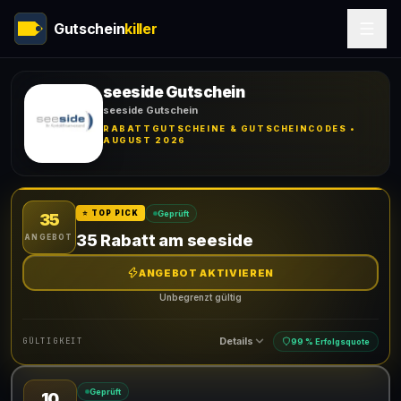
Gutschein
killer
seeside Gutschein
seeside Gutschein
RABATTGUTSCHEINE & GUTSCHEINCODES •
AUGUST 2026
Geprüft
⭐ TOP PICK
35
35 Rabatt am seeside
ANGEBOT
ANGEBOT AKTIVIEREN
Unbegrenzt gültig
Details
GÜLTIGKEIT
99 % Erfolgsquote
Geprüft
10