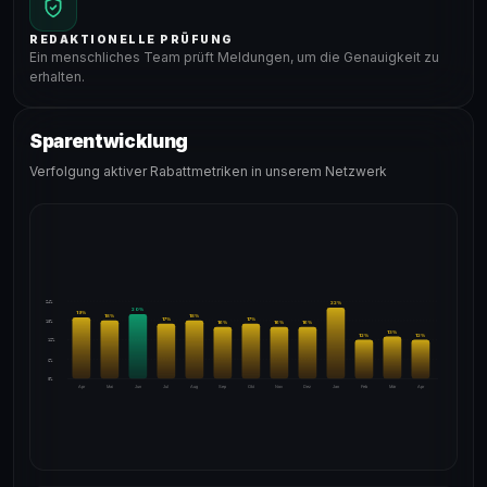
REDAKTIONELLE PRÜFUNG
Ein menschliches Team prüft Meldungen, um die Genauigkeit zu
erhalten.
Sparentwicklung
Verfolgung aktiver Rabattmetriken in unserem Netzwerk
24%
22
%
20
%
19
%
18
%
18
%
17
%
17
%
18%
16
%
16
%
16
%
13
%
12
%
12
%
12%
6%
0%
Apr
Mai
Jun
Jul
Aug
Sep
Okt
Nov
Dez
Jan
Feb
Mär
Apr