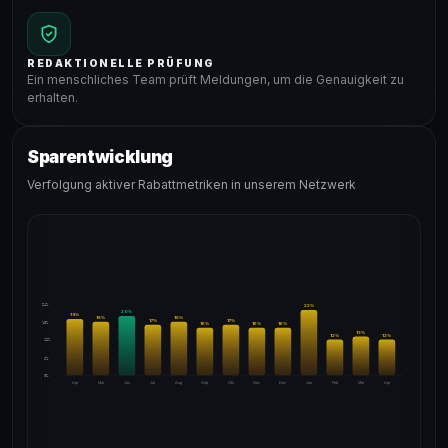
REDAKTIONELLE PRÜFUNG
Ein menschliches Team prüft Meldungen, um die Genauigkeit zu
erhalten.
Sparentwicklung
Verfolgung aktiver Rabattmetriken in unserem Netzwerk
24%
22
%
20
%
19
%
18
%
18
%
17
%
17
%
18%
16
%
16
%
16
%
13
%
12
%
12
%
12%
6%
0%
Apr
Mai
Jun
Jul
Aug
Sep
Okt
Nov
Dez
Jan
Feb
Mär
Apr