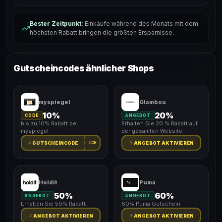
Bester Zeitpunkt:
Einkäufe während des Monats mit dem
höchsten Rabatt bringen die größten Ersparnisse.
Gutscheincodes ähnlicher Shops
myspiegel
Glambou
10%
20%
CODE
ANGEBOT
bis zu 10% Rabatt bei
Erhalten Sie 20 % Rabatt auf
myspiegel
der gesamten Website.
ICH
GUTSCHEINCODE
ANGEBOT AKTIVIEREN
Holdit
Puma
50%
60%
ANGEBOT
ANGEBOT
Erhalten Sie 50% Rabatt.
60% Puma Gutschein
ANGEBOT AKTIVIEREN
ANGEBOT AKTIVIEREN