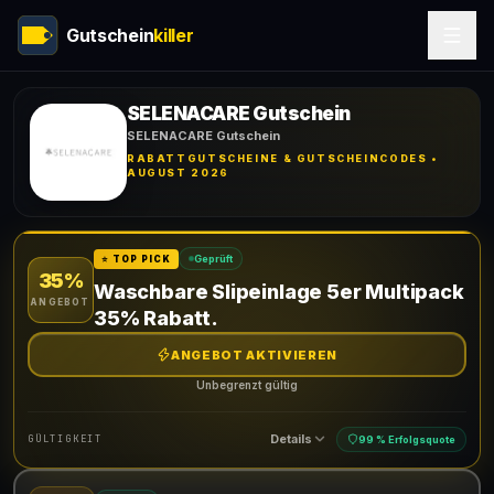
Gutschein
killer
SELENACARE Gutschein
SELENACARE Gutschein
RABATTGUTSCHEINE & GUTSCHEINCODES •
AUGUST 2026
Geprüft
⭐ TOP PICK
35%
Waschbare Slipeinlage 5er Multipack
ANGEBOT
35% Rabatt.
ANGEBOT AKTIVIEREN
Unbegrenzt gültig
Details
GÜLTIGKEIT
99 % Erfolgsquote