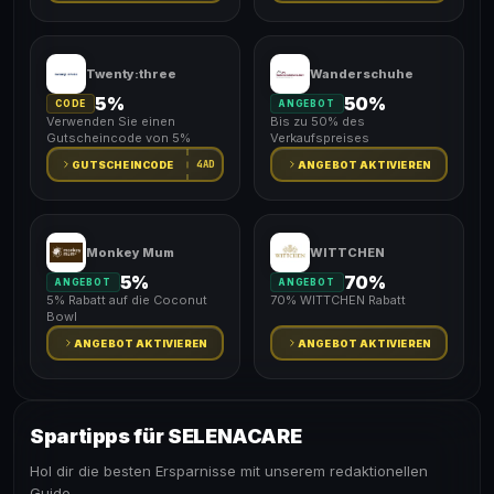
Twenty:three
Wanderschuhe
5%
50%
CODE
ANGEBOT
Verwenden Sie einen
Bis zu 50% des
Gutscheincode von 5%
Verkaufspreises
4AD
GUTSCHEINCODE
ANGEBOT AKTIVIEREN
Monkey Mum
WITTCHEN
5%
70%
ANGEBOT
ANGEBOT
5% Rabatt auf die Coconut
70% WITTCHEN Rabatt
Bowl
ANGEBOT AKTIVIEREN
ANGEBOT AKTIVIEREN
Spartipps für SELENACARE
Hol dir die besten Ersparnisse mit unserem redaktionellen
Guide.