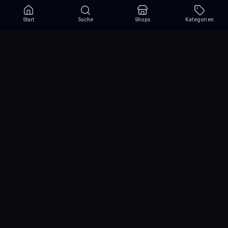
Start
Suche
Shops
Kategorien
Verpasse nie wieder eine Aktion!
Abonniere und erhalte jede Woche die besten
Gutscheincodes
Abonnieren