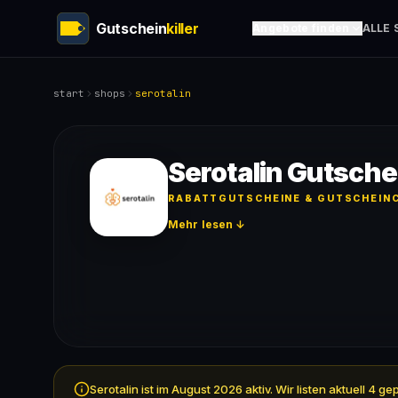
Gutschein
killer
Angebote finden
ALLE 
start
shops
serotalin
Serotalin Gutsche
RABATTGUTSCHEINE & GUTSCHEINC
Mehr lesen ↓
Serotalin ist im August 2026 aktiv. Wir listen aktuell 