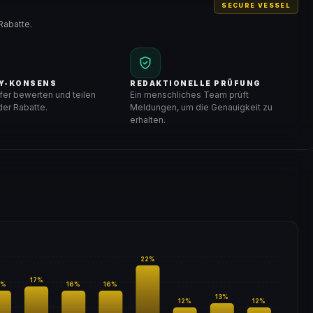
SECURE VESSEL
Rabatte.
Y-KONSENS
REDAKTIONELLE PRÜFUNG
er bewerten und teilen
Ein menschliches Team prüft
er Rabatte.
Meldungen, um die Genauigkeit zu
erhalten.
22
%
17
%
%
16
%
16
%
13
%
12
%
12
%