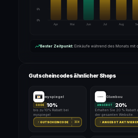
6%
0%
Apr
Mai
Jun
Jul
Aug
S
Bester Zeitpunkt:
Einkäufe während des Monats mit d
Gutscheincodes ähnlicher Shops
myspiegel
Glambou
10%
20%
CODE
ANGEBOT
bis zu 10% Rabatt bei
Erhalten Sie 20 % Rabatt 
myspiegel
der gesamten Website.
ICH
GUTSCHEINCODE
ANGEBOT AKTIVIERE