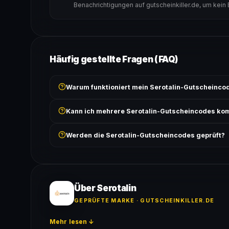
Benachrichtigungen auf gutscheinkiller.de, um kein
Häufig gestellte Fragen (FAQ)
Warum funktioniert mein Serotalin-Gutscheincod
Prüfe, ob der erforderliche Mindestbestellwert erreicht
Kann ich mehrere Serotalin-Gutscheincodes ko
Bedingungen findest du unter „Details".
In der Regel wird nur ein Gutscheincode pro Bestell
Werden die Serotalin-Gutscheincodes geprüft?
ausgeschlossen, sofern die Angebotsbedingungen 
Ja! Jeder Code wird automatisch von unseren Bots g
bei jedem Angebot angezeigt.
Über Serotalin
GEPRÜFTE MARKE · GUTSCHEINKILLER.DE
Mehr lesen ↓