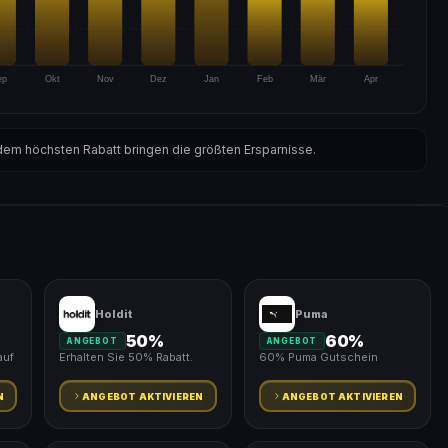
ep
Okt
Nov
Dez
Jan
Feb
Mär
Apr
em höchsten Rabatt bringen die größten Ersparnisse.
Holdit
Puma
50%
60%
ANGEBOT
ANGEBOT
auf
Erhalten Sie 50% Rabatt.
60% Puma Gutschein
N
ANGEBOT AKTIVIEREN
ANGEBOT AKTIVIEREN