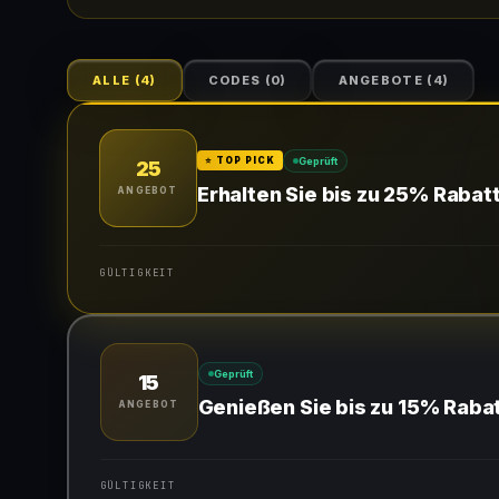
ALLE
(
4
)
CODES
(
0
)
ANGEBOTE
(
4
)
Geprüft
⭐ TOP PICK
25
Erhalten Sie bis zu 25% Rabatt
ANGEBOT
GÜLTIGKEIT
Gültig für teilnehmende Produkte
Geprüft
15
Genießen Sie bis zu 15% Rabat
ANGEBOT
GÜLTIGKEIT