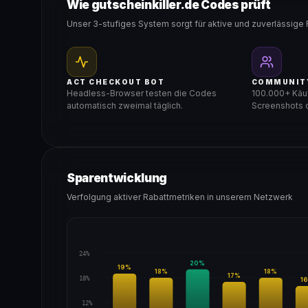
Wie gutscheinkiller.de Codes prüft
Unser 3-stufiges System sorgt für aktive und zuverlässige 
ACT CHECKOUT BOT
COMMUNIT
Headless-Browser testen die Codes
100.000+ Käuf
automatisch zweimal täglich.
Screenshots d
Sparentwicklung
Verfolgung aktiver Rabattmetriken in unserem Netzwerk
24%
20
%
19
%
18
%
18
%
17
%
18%
16
12%