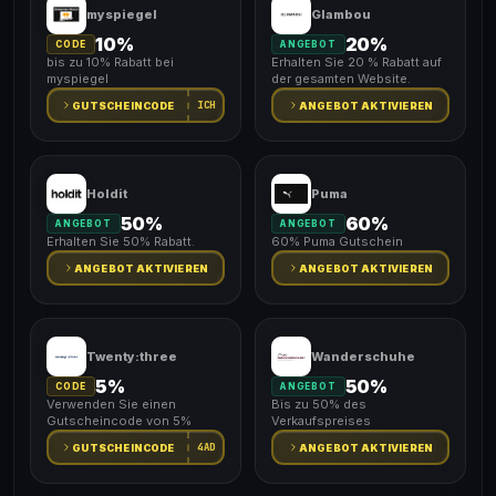
myspiegel
Glambou
10%
20%
CODE
ANGEBOT
bis zu 10% Rabatt bei
Erhalten Sie 20 % Rabatt auf
myspiegel
der gesamten Website.
ICH
GUTSCHEINCODE
ANGEBOT AKTIVIEREN
Holdit
Puma
50%
60%
ANGEBOT
ANGEBOT
Erhalten Sie 50% Rabatt.
60% Puma Gutschein
ANGEBOT AKTIVIEREN
ANGEBOT AKTIVIEREN
Twenty:three
Wanderschuhe
5%
50%
CODE
ANGEBOT
Verwenden Sie einen
Bis zu 50% des
Gutscheincode von 5%
Verkaufspreises
4AD
GUTSCHEINCODE
ANGEBOT AKTIVIEREN