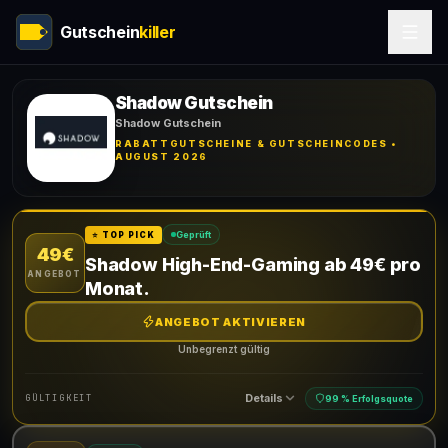
Gutschein
killer
Shadow Gutschein
Shadow Gutschein
RABATTGUTSCHEINE & GUTSCHEINCODES •
AUGUST 2026
Geprüft
⭐ TOP PICK
49€
Shadow High-End-Gaming ab 49€ pro
ANGEBOT
Monat.
ANGEBOT AKTIVIEREN
Unbegrenzt gültig
Details
GÜLTIGKEIT
99 % Erfolgsquote