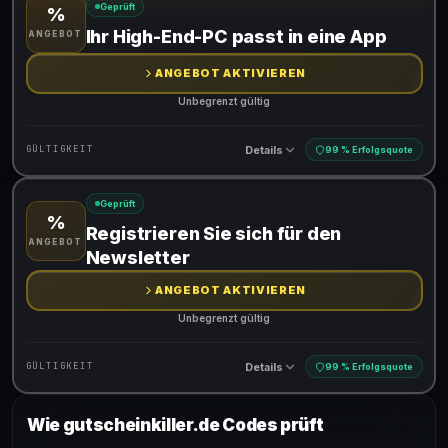
Geprüft
%
Gültig für teilnehmende Produkte
Ihr High-End-PC passt in eine App
ANGEBOT
ANGEBOT AKTIVIEREN
Unbegrenzt gültig
Details
GÜLTIGKEIT
99 % Erfolgsquote
Geprüft
%
Gültig für teilnehmende Produkte
Registrieren Sie sich für den
ANGEBOT
Newsletter
ANGEBOT AKTIVIEREN
Unbegrenzt gültig
Details
GÜLTIGKEIT
99 % Erfolgsquote
Wie gutscheinkiller.de Codes prüft
Gültig für teilnehmende Produkte