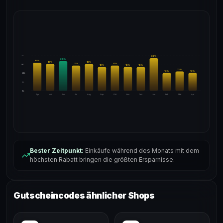
24%
22
%
20
%
19
%
18
%
18
%
17
%
17
%
18%
16
%
16
%
16
%
13
%
12
%
12
%
12%
6%
0%
Apr
Mai
Jun
Jul
Aug
Sep
Okt
Nov
Dez
Jan
Feb
Mär
Apr
Bester Zeitpunkt:
Einkäufe während des Monats mit dem
höchsten Rabatt bringen die größten Ersparnisse.
Gutscheincodes ähnlicher Shops