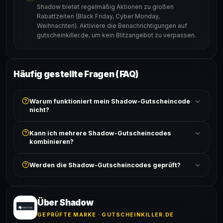
Shadow bietet regelmäßig Aktionen zu großen
Rabattzeiten (Black Friday, Cyber Monday,
Weihnachten). Aktiviere die Benachrichtigungen auf
gutscheinkiller.de, um kein Blitzangebot zu verpassen.
Häufig gestellte Fragen (FAQ)
Warum funktioniert mein Shadow-Gutscheincode
nicht?
Prüfe, ob der erforderliche Mindestbestellwert erreicht
Kann ich mehrere Shadow-Gutscheincodes
ist und ob der Code nicht für bereits reduzierte Artikel
kombinieren?
gilt. Alle Bedingungen findest du unter „Details".
In der Regel wird nur ein Gutscheincode pro Bestellung
Werden die Shadow-Gutscheincodes geprüft?
akzeptiert. Die Kombination mehrerer Codes ist meist
ausgeschlossen, sofern die Angebotsbedingungen
Ja! Jeder Code wird automatisch von unseren Bots
nichts anderes angeben.
geprüft und von unserer Community bestätigt. Die
Erfolgsquote wird bei jedem Angebot angezeigt.
Über Shadow
GEPRÜFTE MARKE · GUTSCHEINKILLER.DE