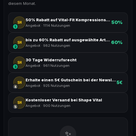
diesem Monat.
50% Rabatt auf Vital-Fit Kompressionsleggings
50%
SH
Angebot
·
1114 Nutzungen
1
bis zu 60% Rabatt auf ausgewählte Artikel
60%
SH
Angebot
·
982 Nutzungen
2
30 Tage Widerrufsrecht
SH
Angebot
·
961 Nutzungen
3
Erhalte einen 5€ Gutschein bei der Newsletter-Anmeldung
5€
SH
Angebot
·
925 Nutzungen
4
Kostenloser Versand bei Shape Vital
SH
Angebot
·
900 Nutzungen
5
✨