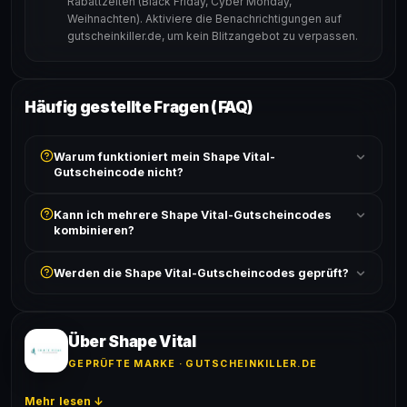
Rabattzeiten (Black Friday, Cyber Monday,
Weihnachten). Aktiviere die Benachrichtigungen auf
gutscheinkiller.de, um kein Blitzangebot zu verpassen.
Häufig gestellte Fragen (FAQ)
Warum funktioniert mein Shape Vital-
Gutscheincode nicht?
Prüfe, ob der erforderliche Mindestbestellwert erreicht
Kann ich mehrere Shape Vital-Gutscheincodes
ist und ob der Code nicht für bereits reduzierte Artikel
kombinieren?
gilt. Alle Bedingungen findest du unter „Details".
In der Regel wird nur ein Gutscheincode pro Bestellung
Werden die Shape Vital-Gutscheincodes geprüft?
akzeptiert. Die Kombination mehrerer Codes ist meist
ausgeschlossen, sofern die Angebotsbedingungen
Ja! Jeder Code wird automatisch von unseren Bots
nichts anderes angeben.
geprüft und von unserer Community bestätigt. Die
Erfolgsquote wird bei jedem Angebot angezeigt.
Über Shape Vital
GEPRÜFTE MARKE · GUTSCHEINKILLER.DE
Mehr lesen ↓