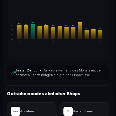
24%
22
%
20
%
19
%
18
%
18
%
17
%
17
%
18%
16
%
16
%
16
%
13
%
12
%
12
%
12%
6%
0%
Apr
Mai
Jun
Jul
Aug
Sep
Okt
Nov
Dez
Jan
Feb
Mär
Apr
Bester Zeitpunkt:
Einkäufe während des Monats mit dem
höchsten Rabatt bringen die größten Ersparnisse.
Gutscheincodes ähnlicher Shops
Glambou
Gartentraum