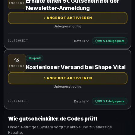
Erhalte einen 5€ Gutschein bei der
ANGEBOT
Newsletter-Anmeldung
ANGEBOT AKTIVIEREN
Unbegrenzt gültig
Details
GÜLTIGKEIT
99 % Erfolgsquote
Geprüft
%
Gültig für teilnehmende Produkte
Kostenloser Versand bei Shape Vital
ANGEBOT
ANGEBOT AKTIVIEREN
Unbegrenzt gültig
Details
GÜLTIGKEIT
99 % Erfolgsquote
Wie gutscheinkiller.de Codes prüft
Gültig für teilnehmende Produkte
Unser 3-stufiges System sorgt für aktive und zuverlässige
Rabatte.