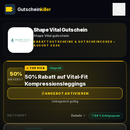
Gutschein
killer
Shape Vital Gutschein
Shape Vital gutschein
RABATTGUTSCHEINE & GUTSCHEINCODES •
AUGUST 2026
Geprüft
⭐ TOP PICK
50%
50% Rabatt auf Vital-Fit
ANGEBOT
Kompressionsleggings
ANGEBOT AKTIVIEREN
Unbegrenzt gültig
Details
GÜLTIGKEIT
99 % Erfolgsquote