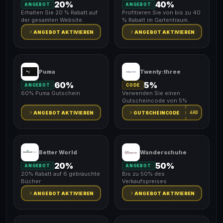
20%
40%
ANGEBOT
ANGEBOT
Erhalten Sie 20 % Rabatt auf
Profitieren Sie von bis zu 40
der gesamten Website.
% Rabatt im Gartentraum.
ANGEBOT AKTIVIEREN
ANGEBOT AKTIVIEREN
Puma
Twenty:three
60%
5%
ANGEBOT
CODE
60% Puma Gutschein
Verwenden Sie einen
Gutscheincode von 5%
4AD
ANGEBOT AKTIVIEREN
GUTSCHEINCODE
Better World
Wanderschuhe
20%
50%
ANGEBOT
ANGEBOT
20% Rabatt auf 6 gebrauchte
Bis zu 50% des
Bücher
Verkaufspreises
ANGEBOT AKTIVIEREN
ANGEBOT AKTIVIEREN