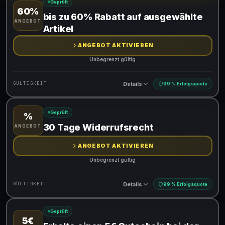
Geprüft
60%
Gültig für teilnehmende Produkte
bis zu 60% Rabatt auf ausgewählte
ANGEBOT
Artikel
ANGEBOT AKTIVIEREN
Unbegrenzt gültig
Details
GÜLTIGKEIT
99 % Erfolgsquote
Geprüft
%
Gültig für teilnehmende Produkte
30 Tage Widerrufsrecht
ANGEBOT
ANGEBOT AKTIVIEREN
Unbegrenzt gültig
Details
GÜLTIGKEIT
99 % Erfolgsquote
Geprüft
5€
Gültig für teilnehmende Produkte