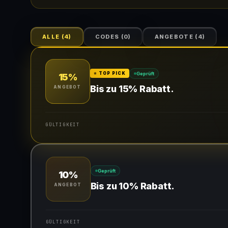
ALLE
(
4
)
CODES
(
0
)
ANGEBOTE
(
4
)
Geprüft
⭐ TOP PICK
15%
Bis zu 15% Rabatt.
ANGEBOT
GÜLTIGKEIT
Gültig für teilnehmende Produkte
Geprüft
10%
Bis zu 10% Rabatt.
ANGEBOT
GÜLTIGKEIT