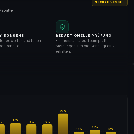
SECURE VESSEL
Rabatte.
Y-KONSENS
REDAKTIONELLE PRÜFUNG
er bewerten und teilen
Ein menschliches Team prüft
er Rabatte.
Meldungen, um die Genauigkeit zu
erhalten.
22
%
17
%
%
16
%
16
%
13
%
12
%
12
%