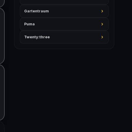
Gartentraum
Puma
Twenty:three