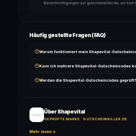
Benachrichtigungen auf gutscheinkiller.de, um kein
Häufig gestellte Fragen (FAQ)
Warum funktioniert mein Shapevital-Gutscheinc
Prüfe, ob der erforderliche Mindestbestellwert erreicht
Kann ich mehrere Shapevital-Gutscheincodes k
Bedingungen findest du unter „Details".
In der Regel wird nur ein Gutscheincode pro Bestell
Werden die Shapevital-Gutscheincodes geprüft
ausgeschlossen, sofern die Angebotsbedingungen 
Ja! Jeder Code wird automatisch von unseren Bots g
bei jedem Angebot angezeigt.
Über Shapevital
GEPRÜFTE MARKE · GUTSCHEINKILLER.DE
Mehr lesen ↓