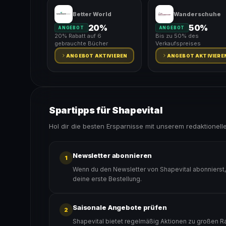
Better World
Wanderschuhe
20%
50%
ANGEBOT
ANGEBOT
20% Rabatt auf 6
Bis zu 50% des
gebrauchte Bücher
Verkaufspreises
ANGEBOT AKTIVIEREN
ANGEBOT AKTIVIERE
Spartipps für Shapevital
Hol dir die besten Ersparnisse mit unserem redaktionell
Newsletter abonnieren
1
Wenn du den Newsletter von Shapevital abonnierst,
deine erste Bestellung.
Saisonale Angebote prüfen
2
Shapevital bietet regelmäßig Aktionen zu großen Ra