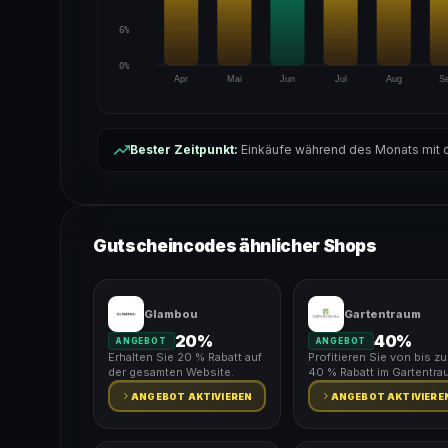
6%
0%
Apr
Mai
Jun
Jul
Aug
S
Bester Zeitpunkt:
Einkäufe während des Monats mit d
Gutscheincodes ähnlicher Shops
Glambou
Gartentraum
20%
40%
ANGEBOT
ANGEBOT
Erhalten Sie 20 % Rabatt auf
Profitieren Sie von bis zu
der gesamten Website.
40 % Rabatt im Gartentra
ANGEBOT AKTIVIEREN
ANGEBOT AKTIVIERE