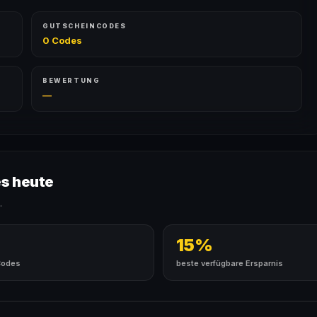
GUTSCHEINCODES
0 Codes
BEWERTUNG
—
es heute
.
15%
Codes
beste verfügbare Ersparnis