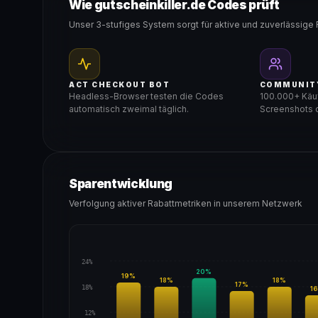
Wie gutscheinkiller.de Codes prüft
Unser 3-stufiges System sorgt für aktive und zuverlässige 
ACT CHECKOUT BOT
COMMUNIT
Headless-Browser testen die Codes
100.000+ Käuf
automatisch zweimal täglich.
Screenshots d
Sparentwicklung
Verfolgung aktiver Rabattmetriken in unserem Netzwerk
24%
20
%
19
%
18
%
18
%
17
%
18%
16
12%