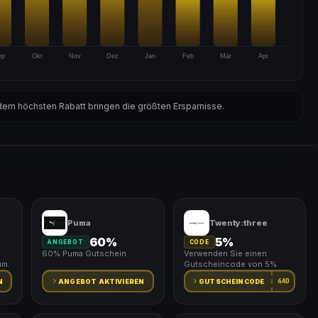
ep
Okt
Nov
Dez
Jan
Feb
Mär
Apr
em höchsten Rabatt bringen die größten Ersparnisse.
Puma
Twenty:three
60%
5%
ANGEBOT
CODE
60% Puma Gutschein
Verwenden Sie einen
um.
Gutscheincode von 5%
4AD
N
ANGEBOT AKTIVIEREN
GUTSCHEINCODE