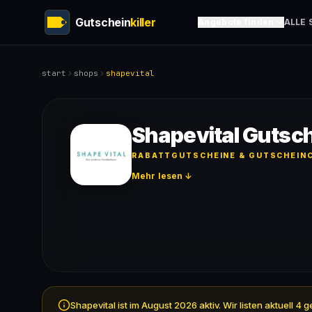
Gutschein
killer
Angebote finden
ALLE 
start
shops
shapevital
Shapevital Gutsc
RABATTGUTSCHEINE & GUTSCHEINC
Mehr lesen ↓
Shapevital ist im August 2026 aktiv. Wir listen aktuell